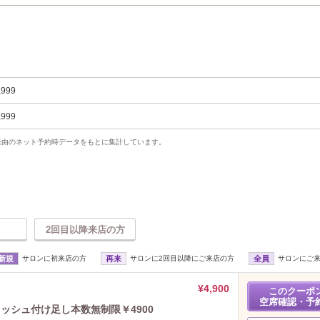
,999
,999
uty経由のネット予約時データをもとに集計しています。
2回目以降来店の方
新規
サロンに初来店の方
再来
サロンに2回目以降にご来店の方
全員
サロンにご
¥4,900
このクーポ
空席確認・予
ッシュ付け足し本数無制限￥4900