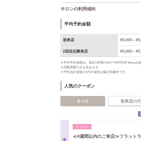
サロンの利用傾向
平均予約金額
初来店
¥5,000～¥5
2回目以降来店
¥5,000～¥5
※平均予約金額は、直近1年間のHOT PEPPER Bea
※回数券購入分を含みます。
※予約合計金額が0円の場合は集計対象外です。
人気のクーポン
すべて
初来店の方
まつエク
≪4週間以内のご来店≫フラットラ
全