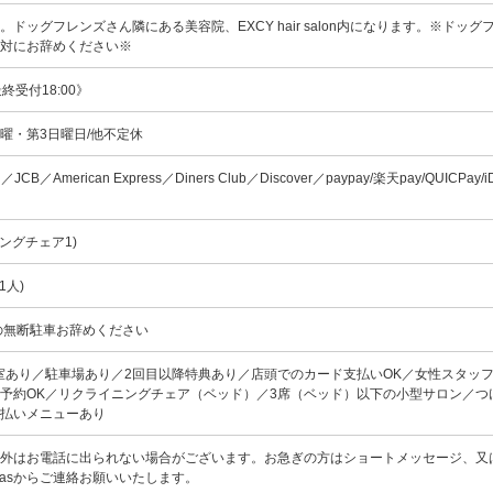
ドッグフレンズさん隣にある美容院、EXCY hair salon内になります。※ドッグ
絶対にお辞めください※
《最終受付18:00》
曜・第3日曜日/他不定休
rd／JCB／American Express／Diners Club／Discover／paypay/楽天pay/QUICPay
ングチェア1)
1人)
の無断駐車お辞めください
室あり／駐車場あり／2回目以降特典あり／店頭でのカード支払いOK／女性スタッ
予約OK／リクライニングチェア（ベッド）／3席（ベッド）以下の小型サロン／つ
度払いメニューあり
外はお電話に出られない場合がございます。お急ぎの方はショートメッセージ、又
sgmasからご連絡お願いいたします。