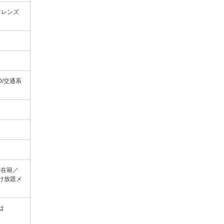
フレンズ
/iD/交通系
フ在籍／
け放題メ
は