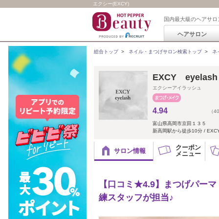
エクシー(EXCY)
国内最大級のヘアサロ
ヘアサロン
総合トップ
>
ネイル・まつげサロン検索トップ
>
ネ
EXCY eyel
エクシーアイラッシュ
4.94
（4
富山県高岡市京田１３５
新高岡駅から徒歩10分 / EXCY h
クーポン
サロン情報
メニュー
【口コミ★4.9】まつげパーマ
練スタッフが担当♪