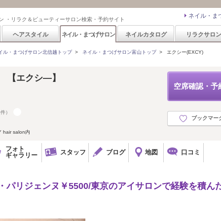
ネイル・ま
ン ・リラク＆ビューティーサロン検索・予約サイト
ヘアスタイル
ネイル・まつげサロン
ネイルカタログ
リラクサロ
イル・まつげサロン北信越トップ
>
ネイル・まつげサロン富山トップ
>
エクシー(EXCY)
ash 【エクシ―】
空席確認・予
0件）
ブックマー
air salon内
フォト
スタッフ
ブログ
地図
口コミ
ギャラリー
・パリジェンヌ￥5500/東京のアイサロンで経験を積ん