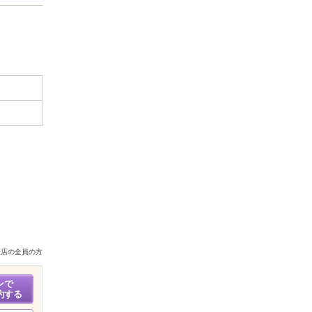
来店の全員の方
ンで
約する