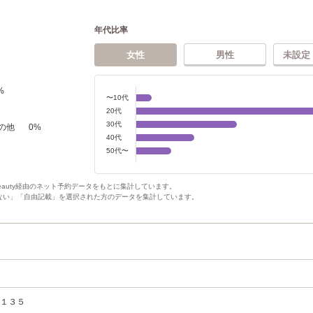
年代比率
女性
男性
未設定
%
〜10代
20代
30代
の他
0
%
40代
50代〜
Beauty経由のネット予約データをもとに集計しています。
ない」「自由記載」を選択された方のデータを集計しています。
田１３５