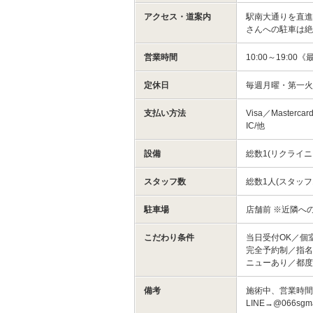
アクセス・道案内
駅南大通りを直進。
さんへの駐車は
営業時間
10:00～19:00
定休日
毎週月曜・第一火
支払い方法
Visa／Masterca
IC/他
設備
総数1(リクライニ
スタッフ数
総数1人(スタッフ
駐車場
店舗前 ※近隣へ
こだわり条件
当日受付OK／個
完全予約制／指名
ニューあり／都
備考
施術中、営業時間
LINE→@066