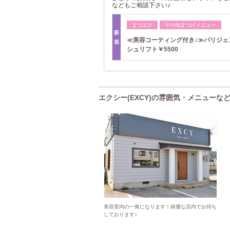
などもご相談下さい♪
まつエク
その他まつげメニュー
新
≪美容コーティング付き♪≫パリジェ
規
シュリフト￥5500
エクシー(EXCY)の雰囲気・メニューな
美容室内の一角になります！綺麗な店内でお待ち
しております♪