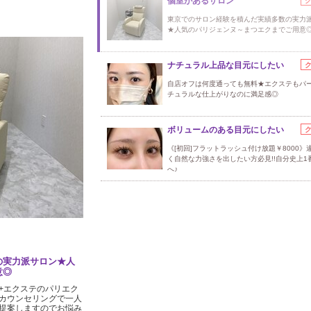
個室があるサロン
東京でのサロン経験を積んだ実績多数の実力
★人気のパリジェンヌ～まつエクまでご用意
ナチュラル上品な目元にしたい
自店オフは何度通っても無料★エクステもパ
チュラルな仕上がりなのに満足感◎
ボリュームのある目元にしたい
《[初回]フラットラッシュ付け放題￥8000》
く自然な力強さを出したい方必見!!自分史上1
へ♪
の実力派サロン★人
意◎
+エクステのパリエク
カウンセリングで一人
提案しますのでお悩み