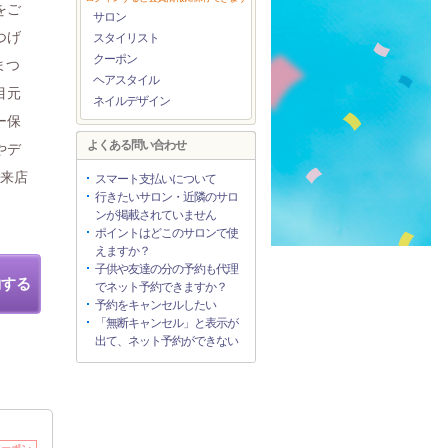
をご
サロン
つげ
スタイリスト
クーポン
まつ
ヘアスタイル
目元
ネイルデザイン
ー保
よくある問い合わせ
やデ
ご来店
スマート支払いについて
行きたいサロン・近隣のサロ
ンが掲載されていません
ポイントはどこのサロンで使
えますか？
子供や友達の分の予約も代理
約する
でネット予約できますか？
予約をキャンセルしたい
「無断キャンセル」と表示が
出て、ネット予約ができない