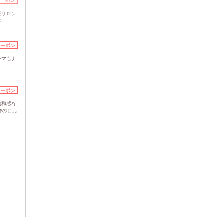
クーポン
派サロン
◎
クーポン
ーマもナ
クーポン
違和感な
番の目元