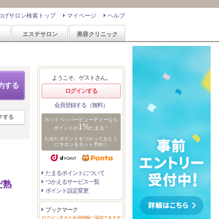
つげサロン検索トップ
マイページ
ヘルプ
ン
エステサロン
美容クリニック
ようこそ、ゲストさん。
約する
ログインする
会員登録する（無料）
クする
ホットペッパービューティーなら
1%
ポイントが
たまる！
ためたポイントをつかっておとく
にサロンをネット予約！
たまるポイントについて
つかえるサービス一覧
だ熟
ポイント設定変更
ブックマーク
ログインすると会員情報に保存できます