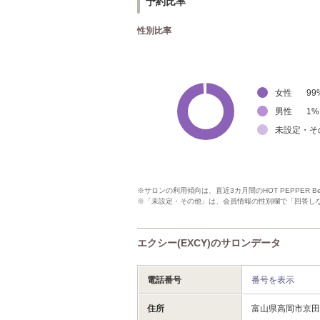
予約比率
性別比率
女性
99
男性
1
%
未設定・そ
※サロンの利用傾向は、直近3カ月間のHOT PEPPER 
※「未設定・その他」は、会員情報の性別欄で「回答し
エクシー(EXCY)のサロンデータ
電話番号
番号を表示
住所
富山県高岡市京