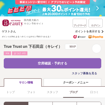
国内最大級の
サロン予約サイト
ブックマーク
ログイン
ゲストさん
ポイントを表示する
ポイントが1%たまる！
ポイントはサロン予約でつかえる！
True Trust un 下石田店（キレイ）
MAP
ﾈｲﾙ
まつげ･ﾒｲｸ
空席確認・予約する
スタッフ募集を見る
クーポン・メニュー
サロン情報
トップ
フォト
スタッフ
ブログ
口コミ