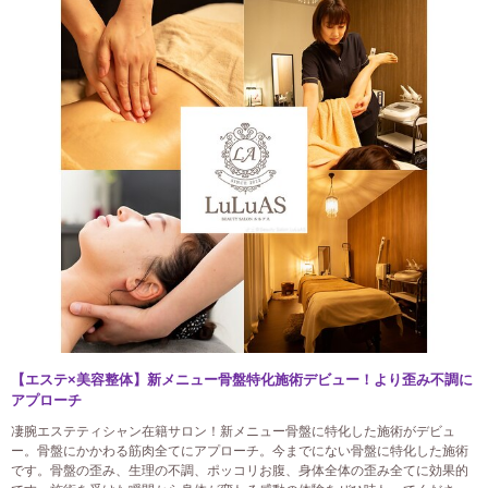
【エステ×美容整体】新メニュー骨盤特化施術デビュー！より歪み不調に
アプローチ
凄腕エステティシャン在籍サロン！新メニュー骨盤に特化した施術がデビュ
ー。骨盤にかかわる筋肉全てにアプローチ。今までにない骨盤に特化した施術
です。骨盤の歪み、生理の不調、ポッコリお腹、身体全体の歪み全てに効果的