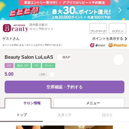
国内最大級の
サロン予約サイト
ブックマーク
ログイン
ゲストさん
ポイントを表示する
ポイントが1%たまる！
ポイントはサロン予約でつかえる！
Beauty Salon LuLuAS
MAP
ｴｽﾃ
整体･ｶｲﾛ
ﾘﾗｸ
ﾘﾌﾚｯｼｭ
5.00
（3件）
空席確認・予約する
メニュー
サロン情報
トップ
スタッフ
口コミ