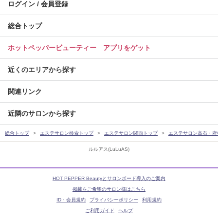
ログイン / 会員登録
総合トップ
ホットペッパービューティー アプリをゲット
近くのエリアから探す
関連リンク
近隣のサロンから探す
総合トップ
エステサロン検索トップ
エステサロン関西トップ
エステサロン高石・府
ルルアス(LuLuAS)
HOT PEPPER Beautyとサロンボード導入のご案内
掲載をご希望のサロン様はこちら
ID・会員規約
プライバシーポリシー
利用規約
ご利用ガイド
ヘルプ