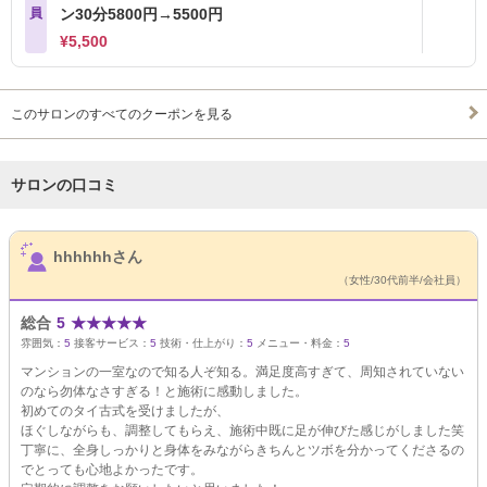
員
ン30分5800円→5500円
¥5,500
このサロンのすべてのクーポンを見る
サロンの口コミ
サロンPick Up
hhhhhhさん
（女性/30代前半/会社員）
総合
5
★
★
★
★
★
雰囲気：
5
接客サービス：
5
技術・仕上がり：
5
メニュー・料金：
5
マンションの一室なので知る人ぞ知る。満足度高すぎて、周知されていない
のなら勿体なさすぎる！と施術に感動しました。
初めてのタイ古式を受けましたが、
ほぐしながらも、調整してもらえ、施術中既に足が伸びた感じがしました笑
丁寧に、全身しっかりと身体をみながらきちんとツボを分かってくださるの
でとっても心地よかったです。