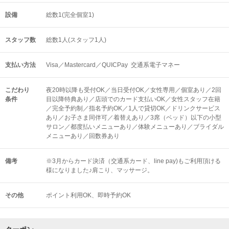
設備
総数1(完全個室1)
スタッフ数
総数1人(スタッフ1人)
支払い方法
Visa／Mastercard／QUICPay 交通系電子マネー
こだわり
夜20時以降も受付OK／当日受付OK／女性専用／個室あり／2回
条件
目以降特典あり／店頭でのカード支払いOK／女性スタッフ在籍
／完全予約制／指名予約OK／1人で貸切OK／ドリンクサービス
あり／お子さま同伴可／着替えあり／3席（ベッド）以下の小型
サロン／都度払いメニューあり／体験メニューあり／ブライダル
メニューあり／回数券あり
備考
※3月からカード決済（交通系カード、line pay)もご利用頂ける
様になりました♪肩こり、マッサージ。
その他
ポイント利用OK
即時予約OK