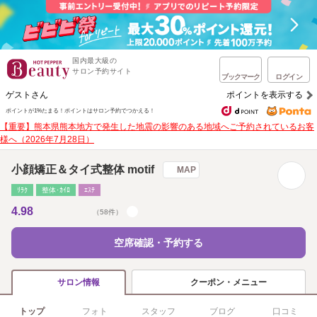
国内最大級の
サロン予約サイト
ブックマーク
ログイン
ゲストさん
ポイントを表示する
ポイントが1%たまる！
ポイントはサロン予約でつかえる！
【重要】熊本県熊本地方で発生した地震の影響のある地域へご予約されているお客
様へ（2026年7月28日）
小顔矯正＆タイ式整体 motif
MAP
ﾘﾗｸ
整体･ｶｲﾛ
ｴｽﾃ
4.98
（58件）
空席確認・予約する
クーポン・メニュー
サロン情報
トップ
フォト
スタッフ
ブログ
口コミ