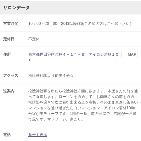
サロンデータ
営業時間
10：00～20：00（20時以降施術ご希望の方はご相談下さい）
定休日
不定休
住所
東京都世田谷区若林４－１４－９ アイロン若林１０
MAP
０
アクセス
松陰神社駅より徒歩４分☆
道案内
松陰神社駅を出たら松陰神社方面に歩きます。本屋さんの前を通
って直進します。ローソンを通過して、お肉屋さんの前を通過、
松陰塾を過ぎて次に右折出来る道を右折。そのまま直進し茶色い
マンションを通り過ぎたら白いマンション、アイロン若林100m
号室がモティーフです。1階の一番手前の部屋で、玄関が一戸建
て風です。マッサージ。肩こり。
電話
番号を表示