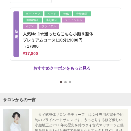
ボディケア
ヘッド
整体
骨盤矯正
OX脚矯正
小顔矯正
フェイシャル
ボディ
ブライダル
新
人気No.1☆迷ったらこちら小顔＆整体
規
プレミアムコース110分19000円
→17800
¥17,800
おすすめクーポンをもっと見る
サロンからの一言
「タイ式整体サロン モティーフ」は女性専用の完全予約
制のプライベートサロンです。うっとりするほど優しい
小顔矯正と2500年の歴史を持つタイ古式マッサージと整
体を組み合わせた手技で身体も心もすっきりほぐしませ