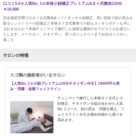
口コミ5.0☆人気No. 1☆本格小顔矯正プレミアム&タイ式整体110分
￥19,000
完全個室空間でのタイ古式整体&ソフトタッチ小顔矯正。高い技術で顔の歪みを
取るシンメトリー小顔矯正と本格タイ古式整体で小顔もスッキリボディも手に
入れませんか？本場チェンマイで修行した抜群な腕前のセラピストがお迎えい
たします。トークセン、チネイザン、耳ツボジュエリーまでお任せください。
肩こり
サロンの特徴
スゴ腕の施術者がいるサロン
【人気No. 1☆小顔プレミアム110分チネイザン付き】19000円☆歪
み・浮腫・改善フェイスライン
チェンマイで修行した本格タイ古式と小
顔矯正、チネイザンを組み合わせた人気
No. 1コース。顔の歪み・浮腫を整え、フ
ェイスラインを引き締め内側から巡りを
高めます。