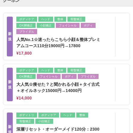
クーポン
ボディケア
ヘッド
整体
骨盤矯正
OX脚矯正
小顔矯正
フェイシャル
ボディ
ブライダル
新
規
人気No.1☆迷ったらこちら小顔＆整体プレミ
アムコース110分19000円→17800
¥17,800
ボディケア
ヘッド
整体
骨盤矯正
OX脚矯正
フェイシャル
ボディ
ブライダル
新
大人気☆痩せた？と聞かれる小顔＋タイ古式
規
＋オイルネック15000円→14000円
¥14,000
ボディトリ
ボディケア
ヘッド
整体
骨盤矯正
小顔矯正
新
深層リセット・オーダーメイド120分：2300
規