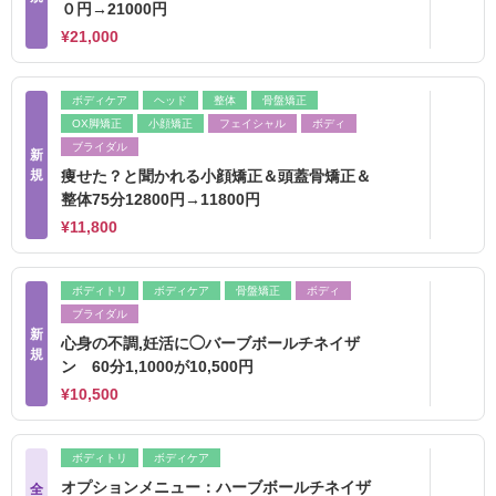
０円→21000円
¥21,000
ボディケア
ヘッド
整体
骨盤矯正
OX脚矯正
小顔矯正
フェイシャル
ボディ
ブライダル
新
規
痩せた？と聞かれる小顔矯正＆頭蓋骨矯正＆
整体75分12800円→11800円
¥11,800
ボディトリ
ボディケア
骨盤矯正
ボディ
ブライダル
新
心身の不調,妊活に◯バーブボールチネイザ
規
ン 60分1,1000が10,500円
¥10,500
ボディトリ
ボディケア
オプションメニュー：ハーブボールチネイザ
全