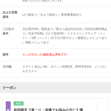
利用いただけない場合がございます。
あはき柔整
はり師あり／きゅう師あり／柔道整復師あり
資格
こだわり
当日受付OK／個室あり／駅から徒歩5分以内／2回目以降特典あ
条件
り／完全予約制／1人で貸切OK／リクライニングチェア（ベッ
ド）／3席（ベッド）以下の小型サロン／都度払いメニューあり
／体験メニューあり
備考
※このサロンの施術者は男性です。
その他
スマート支払いOK
ポイント利用OK
即時予約OK
メンズに
もオススメ
クーポン
整体
初回限定【肩こり・首痛でお悩みの方に】慢
新