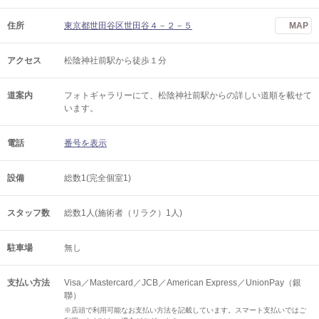
住所
東京都世田谷区世田谷４－２－５
MAP
アクセス
松陰神社前駅から徒歩１分
道案内
フォトギャラリーにて、松陰神社前駅からの詳しい道順を載せて
います。
電話
番号を表示
設備
総数1(完全個室1)
スタッフ数
総数1人(施術者（リラク）1人)
駐車場
無し
支払い方法
Visa／Mastercard／JCB／American Express／UnionPay（銀
聯）
※店頭で利用可能なお支払い方法を記載しています。スマート支払いではご