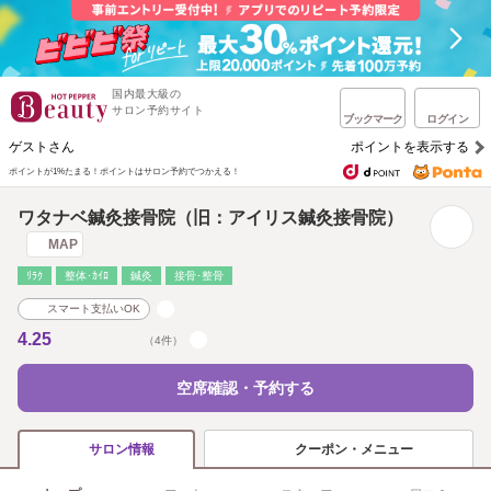
国内最大級の
サロン予約サイト
ブックマーク
ログイン
ゲストさん
ポイントを表示する
ポイントが1%たまる！
ポイントはサロン予約でつかえる！
ワタナベ鍼灸接骨院（旧：アイリス鍼灸接骨院）
MAP
ﾘﾗｸ
整体･ｶｲﾛ
鍼灸
接骨･整骨
スマート支払いOK
4.25
（4件）
空席確認・予約する
クーポン・メニュー
サロン情報