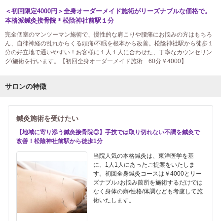
＜初回限定4000円＞全身オーダーメイド施術がリーズナブルな価格で。
本格派鍼灸接骨院＊松陰神社前駅１分
完全個室のマンツーマン施術で、慢性的な肩こりや腰痛にお悩みの方はもちろ
ん、自律神経の乱れからくる頭痛/不眠を根本から改善。松陰神社駅から徒歩１
分の好立地で通いやすい！お客様に１人１人に合わせた、丁寧なカウンセリン
グ/施術を行います。【初回全身オーダーメイド施術 60分￥4000】
サロンの特徴
鍼灸施術を受けたい
【地域に寄り添う鍼灸接骨院◎】手技では取り切れない不調を鍼灸で
改善！松陰神社前駅から徒歩1分
当院人気の本格鍼灸は、東洋医学を基
に、1人1人にあったご提案をいたしま
す。初回全身鍼灸コースは￥4000とリー
ズナブル♪お悩み箇所を施術するだけでは
なく身体の癖/性格/体調なども考慮して施
術いたします。