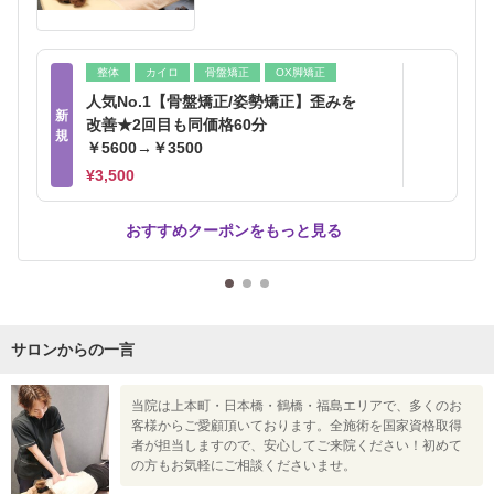
整体
カイロ
骨盤矯正
OX脚矯正
人気No.1【骨盤矯正/姿勢矯正】歪みを
新
改善★2回目も同価格60分
規
￥5600→￥3500
¥3,500
おすすめクーポンをもっと見る
サロンからの一言
当院は上本町・日本橋・鶴橋・福島エリアで、多くのお
客様からご愛顧頂いております。全施術を国家資格取得
者が担当しますので、安心してご来院ください！初めて
の方もお気軽にご相談くださいませ。