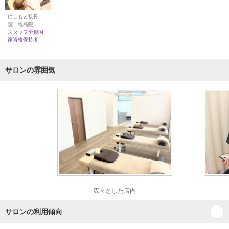
にしもと接骨
院 福島院
スタッフ全員国
家資格保持者
サロンの雰囲気
広々とした店内
サロンの利用傾向