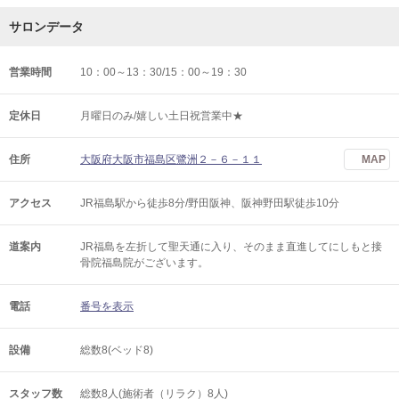
サロンデータ
営業時間
10：00～13：30/15：00～19：30
定休日
月曜日のみ/嬉しい土日祝営業中★
住所
大阪府大阪市福島区鷺洲２－６－１１
MAP
アクセス
JR福島駅から徒歩8分/野田阪神、阪神野田駅徒歩10分
道案内
JR福島を左折して聖天通に入り、そのまま直進してにしもと接
骨院福島院がございます。
電話
番号を表示
設備
総数8(ベッド8)
スタッフ数
総数8人(施術者（リラク）8人)