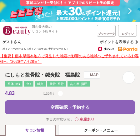
国内最大級の
サロン予約サイト
ブックマーク
ログイン
ゲストさん
ポイントを表示する
ポイントが1%たまる！
ポイントはサロン予約でつかえる！
【重要】熊本県熊本地方で発生した地震の影響のある地域へご予約されているお客
様へ（2026年7月28日）
にしもと接骨院・鍼灸院 福島院
MAP
整体･ｶｲﾛ
ﾘﾗｸ
鍼灸
接骨･整骨
あん摩･指圧
4.83
（130件）
空席確認・予約する
空席あり
本日の空席状況：
◯
クーポン・メニュー
サロン情報