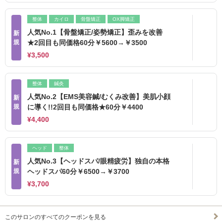
整体
カイロ
骨盤矯正
OX脚矯正
人気No.1【骨盤矯正/姿勢矯正】歪みを改善
新
規
★2回目も同価格60分￥5600→￥3500
¥3,500
整体
鍼灸
人気No.2【EMS美容鍼/むくみ改善】美肌小顔
新
規
に導く!!2回目も同価格★60分￥4400
¥4,400
ヘッド
整体
人気No.3【ヘッドスパ/眼精疲労】独自の本格
新
規
ヘッドスパ60分￥6500→￥3700
¥3,700
このサロンのすべてのクーポンを見る