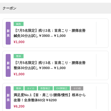
クーポン
鍼灸
【7月5名限定】残り2名：首肩こり・腰痛改善
新
規
鍼灸30分お試し￥3900→￥1,000
¥1,000
整体
【7月5名限定】残り3名：首肩こり・腰痛改善
新
規
整体30分お試し￥3900→￥1,000
¥1,000
整体
カイロ
骨盤矯正
OX脚矯正
その他
満足度No.1【首・肩こり/腰痛/慢性】根本から
新
規
改善！全身整体60分￥6200
¥6,200