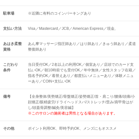
駐車場
※近隣に有料のコインパーキングあり
支払い方法
Visa／Mastercard／JCB／American Express／現金,
あはき柔整
あん摩マッサージ指圧師あり／はり師あり／きゅう師あり／柔道
資格
整復師あり
こだわり
当日受付OK／2名以上の利用OK／個室あり／店頭でのカード支
条件
払いOK／朝10時前でも受付OK／年中無休／女性スタッフ在籍／
指名予約OK／着替えあり／都度払いメニューあり／体験メニュ
ーあり／COIN+支払いOK
備考
【全身整体/美勢矯正/骨盤矯正/姿勢矯正/首・肩こり/腰痛/頭痛/小
顔矯正/眼精疲労/ドライヘッドスパ/ストレッチ/歪み/肩甲骨はが
し/頭蓋骨調整/鍼灸/美容鍼】
※このサロンの施術者は男性となる場合があります。
その他
ポイント利用OK
即時予約OK
メンズにもオススメ