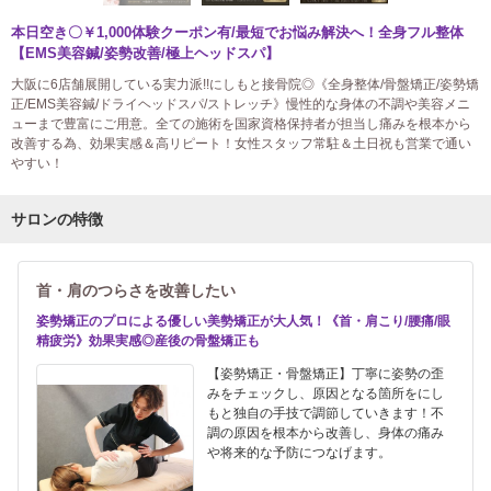
本日空き〇￥1,000体験クーポン有/最短でお悩み解決へ！全身フル整体
【EMS美容鍼/姿勢改善/極上ヘッドスパ】
大阪に6店舗展開している実力派!!にしもと接骨院◎《全身整体/骨盤矯正/姿勢矯
正/EMS美容鍼/ドライヘッドスパ/ストレッチ》慢性的な身体の不調や美容メニ
ューまで豊富にご用意。全ての施術を国家資格保持者が担当し痛みを根本から
改善する為、効果実感＆高リピート！女性スタッフ常駐＆土日祝も営業で通い
やすい！
サロンの特徴
首・肩のつらさを改善したい
姿勢矯正のプロによる優しい美勢矯正が大人気！《首・肩こり/腰痛/眼
精疲労》効果実感◎産後の骨盤矯正も
【姿勢矯正・骨盤矯正】丁寧に姿勢の歪
みをチェックし、原因となる箇所をにし
もと独自の手技で調節していきます！不
調の原因を根本から改善し、身体の痛み
や将来的な予防につなげます。