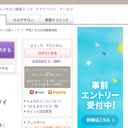
ョンサロン検索トップ
マイページ
ヘルプ
ン
エステサロン
美容クリニック
ロン山梨トップ
>
甲府くすのき頭痛整体院
ようこそ、ゲストさん。
約する
ログインする
会員登録する（無料）
クする
ホットペッパービューティーなら
1%
ポイントが
たまる！
ためたポイントをつかっておとく
にサロンをネット予約！
たまるポイントについて
メイ
つかえるサービス一覧
ポイント設定変更
ブックマーク
痛く
ログインすると会員情報に保存できます