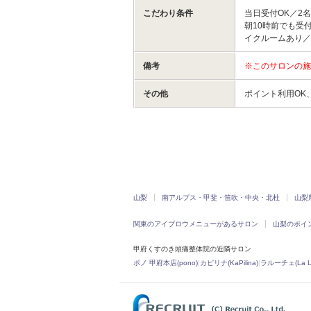
こだわり条件
当日受付OK／2
朝10時前でも受
イクルームあり／
備考
※このサロンの施
その他
ポイント利用OK
山梨
南アルプス・甲斐・笛吹・中央・北杜
山梨
関東のアイブロウメニューがあるサロン
山梨のポイ
甲府くすのき頭痛整体院の近隣サロン
ポノ 甲府本店(pono)
|
カピリナ(KaPilina)
|
ラルーチェ(La L