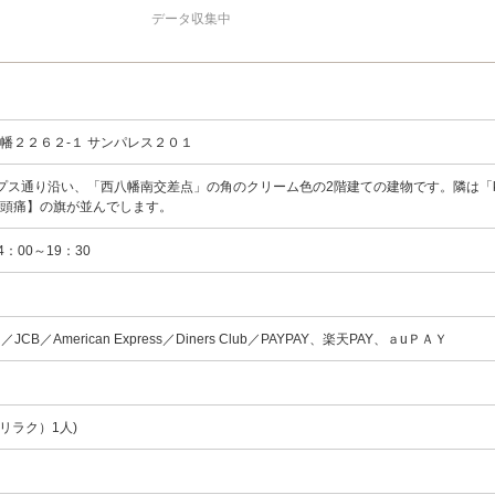
データ収集中
幡２２６２-１ サンパレス２０１
プス通り沿い、「西八幡南交差点」の角のクリーム色の2階建ての建物です。隣は「k
【頭痛】の旗が並んでします。
14：00～19：30
ard／JCB／American Express／Diners Club／PAYPAY、楽天PAY、ａuＰＡＹ
)
リラク）1人)