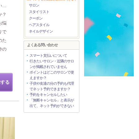
い…
サロン
スタイリスト
か？
クーポン
お悩
ヘアスタイル
りで
ネイルデザイン
のた
よくある問い合わせ
外の
スマート支払いについて
行きたいサロン・近隣のサロ
ンが掲載されていません
ポイントはどこのサロンで使
えますか？
約する
子供や友達の分の予約も代理
でネット予約できますか？
予約をキャンセルしたい
「無断キャンセル」と表示が
出て、ネット予約ができない