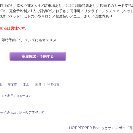
名以上の利用OK／個室あり／駐車場あり／2回目以降特典あり／店頭でのカード支払
付OK／完全予約制／1人で貸切OK／お子さま同伴可／リクライニングチェア（ベッ
3席（ベッド）以下の小型サロン／都度払いメニューあり／回数券あり
術者は男性です。
、即時予約OK、メンズにもオススメ
空席確認・予約する
県
甲斐市
常永
国母
甲斐住吉
ントが利用できるサロン
uce)
|
みちたり
|
ターリア(THALIA)
HOT PEPPER Beautyとサロンボー