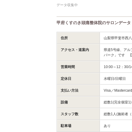
データ収集中
甲府くすのき頭痛整体院のサロンデータ
住所
山梨県甲斐市西八
アクセス・道案内
県道5号線、アル
パーク」です 
営業時間
10:00～12：30/
定休日
水曜日/日曜日
支払い方法
Visa／Masterc
設備
総数1(完全個室1
スタッフ数
総数1人(施術者（
駐車場
あり