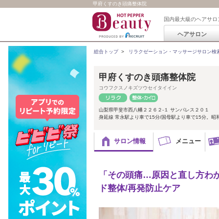
甲府くすのき頭痛整体院
国内最大級のヘアサロ
ヘアサロン
総合トップ
>
リラクゼーション・マッサージサロン検
甲府くすのき頭痛整体院
コウフクスノキズツウセイタイイン
山梨県甲斐市西八幡２２６２-１ サンパレス２０１
身延線 常永駅より車で15分/国母駅より車で15分。
サロン情報
メニュー
「その頭痛…原因と直し方わか
ド整体/再発防止ケア