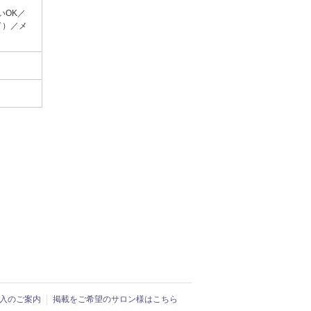
いOK／
ド）／メ
ド導入のご案内
掲載をご希望のサロン様はこちら