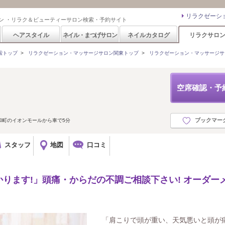
リラクゼーシ
ン ・リラク＆ビューティーサロン検索・予約サイト
ヘアスタイル
ネイル・まつげサロン
ネイルカタログ
リラクサロ
索トップ
>
リラクゼーション・マッサージサロン関東トップ
>
リラクゼーション・マッサージサ
空席確認・予
ブックマー
昭和町のイオンモールから車で5分
スタッフ
地図
口コミ
ります!」頭痛・からだの不調ご相談下さい! オーダー
「肩こりで頭が重い、天気悪いと頭が