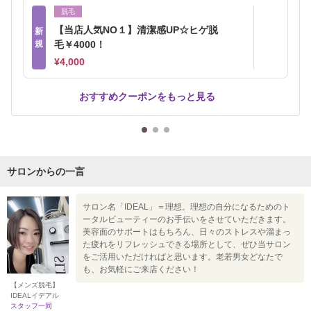
脱毛
【当店人気NO１】清潔感UP☆ヒゲ脱
新
規
毛￥4000！
¥4,000
おすすめクーポンをもっと見る
サロンからの一言
サロン名「IDEAL」＝理想。理想の自分になるためのト
ータルビューティーのお手伝いをさせていただきます。
美容面のサポートはもちろん、日々のストレスや溜まっ
た疲れをリフレッシュできる場所として、ぜひ当サロン
をご活用いただければと思います。老若男女どなたで
も、お気軽にご来店ください！
【メンズ脱毛】
IDEALイデアル
スタッフ一同