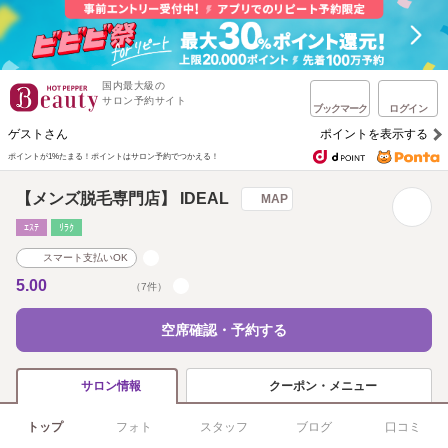
国内最大級の
サロン予約サイト
ブックマーク
ログイン
ゲストさん
ポイントを表示する
ポイントが1%たまる！
ポイントはサロン予約でつかえる！
【メンズ脱毛専門店】 IDEAL
MAP
ｴｽﾃ
ﾘﾗｸ
スマート支払いOK
5.00
（7件）
空席確認・予約する
クーポン・メニュー
サロン情報
トップ
フォト
スタッフ
ブログ
口コミ