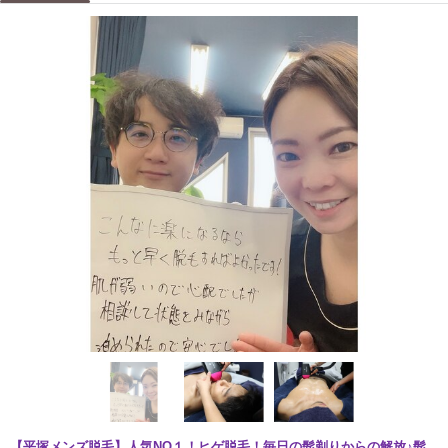
【平塚メンズ脱毛】人気NO１！ヒゲ脱毛！毎日の髭剃りからの解放♪髭