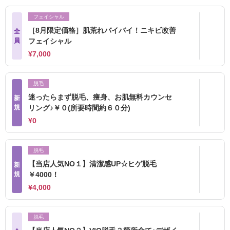
フェイシャル
［8月限定価格］肌荒れバイバイ！ニキビ改善
全
員
フェイシャル
¥7,000
脱毛
迷ったらまず脱毛、痩身、お肌無料カウンセ
新
規
リング♪￥０(所要時間約６０分)
¥0
脱毛
【当店人気NO１】清潔感UP☆ヒゲ脱毛
新
規
￥4000！
¥4,000
脱毛