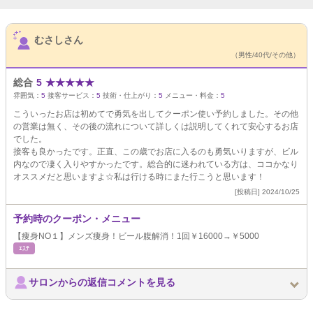
サロンPick Up
むさしさん
（男性/40代/その他）
総合
5
★
★
★
★
★
雰囲気：
5
接客サービス：
5
技術・仕上がり：
5
メニュー・料金：
5
こういったお店は初めてで勇気を出してクーポン使い予約しました。その他
の営業は無く、その後の流れについて詳しくは説明してくれて安心するお店
でした。
接客も良かったです。正直、この歳でお店に入るのも勇気いりますが、ビル
内なので凄く入りやすかったです。総合的に迷われている方は、ココかなり
オススメだと思いますよ☆私は行ける時にまた行こうと思います！
[投稿日] 2024/10/25
予約時のクーポン・メニュー
【痩身NO１】メンズ痩身！ビール腹解消！1回￥16000→￥5000
ｴｽﾃ
サロンからの返信コメントを見る