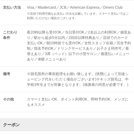
支払い方法
Visa／Mastercard／JCB／American Express／Diners Club
※店頭で利用可能なお支払い方法を記載しています。スマート支払いではご
利用いただけない場合がございます。
こだわり
夜20時以降も受付OK／当日受付OK／2名以上の利用OK／個室あ
条件
り／駅から徒歩5分以内／2回目以降特典あり／店頭でのカード
支払いOK／朝10時前でも受付OK／女性スタッフ在籍／完全予約
制／指名予約OK／ドリンクサービスあり／お子さま同伴可／着
替えあり／3席（ベッド）以下の小型サロン／都度払いメニュー
あり／体験メニューあり
備考
※脱毛箇所の事前処理をお願い致します。(状態によって別途シ
ェービング代をいただく場合がございます)※キッズ脱毛は、中
学校3年生までが対象となります。(保護者の同意が必要です。)
その他
スマート支払いOK
ポイント利用OK
即時予約OK
メンズに
もオススメ
クーポン