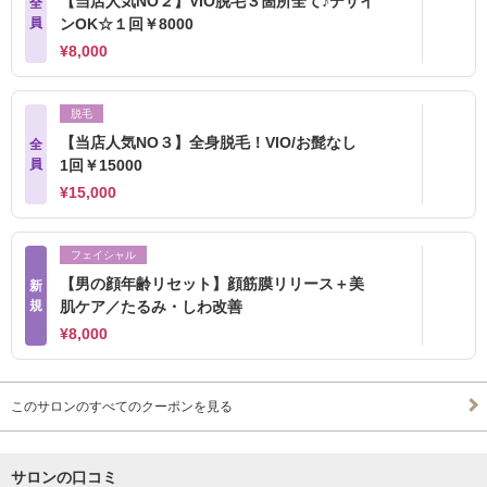
【当店人気NO２】VIO脱毛３箇所全て♪デザイ
全
員
ンOK☆１回￥8000
¥8,000
脱毛
【当店人気NO３】全身脱毛！VIO/お髭なし
全
員
1回￥15000
¥15,000
フェイシャル
【男の顔年齢リセット】顔筋膜リリース＋美
新
規
肌ケア／たるみ・しわ改善
¥8,000
このサロンのすべてのクーポンを見る
サロンの口コミ