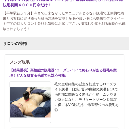
脱毛初回４０００円今だけ！
【平塚駅徒歩３分】今まで出来なかったマニュアルじゃない脱毛で圧倒的な効
果とお客様に寄り添った脱毛方法を実現！産毛や濃い毛にも効果◎プライベー
ト空間の個人サロン！是非お気軽にお試し下さい♪肌荒れや髭を剃る面倒から解
放されましょう！
サロンの特徴
メンズ脱毛
【結果重視】高性能の脱毛器“ローズライト”で終わりがある脱毛を実
現！どんな肌質＆毛質でも対応可能♪
毛の生成細胞の誕生を防止するローズラ
イト脱毛！日焼け肌や白髪の脱毛もOKで
毛周期に関係なく来店が可能！ムレや臭
い防止になり、デリケートゾーンを清潔
に保てるVIO脱毛やご希望部位のみ脱毛も
◎