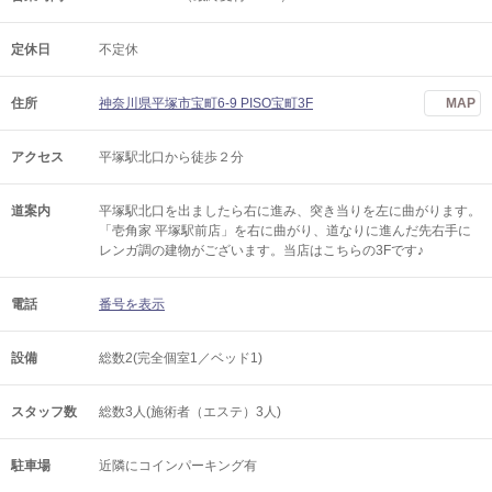
定休日
不定休
住所
神奈川県平塚市宝町6-9 PISO宝町3F
MAP
アクセス
平塚駅北口から徒歩２分
道案内
平塚駅北口を出ましたら右に進み、突き当りを左に曲がります。
「壱角家 平塚駅前店」を右に曲がり、道なりに進んだ先右手に
レンガ調の建物がございます。当店はこちらの3Fです♪
電話
番号を表示
設備
総数2(完全個室1／ベッド1)
スタッフ数
総数3人(施術者（エステ）3人)
駐車場
近隣にコインパーキング有