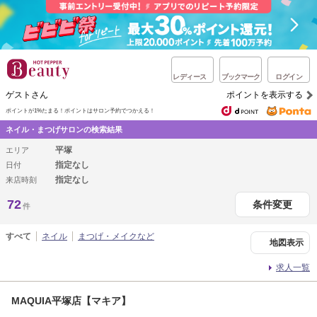
レディース
ブックマーク
ログイン
ゲストさん
ポイントを表示する
ポイントが1%たまる！
ポイントはサロン予約でつかえる！
ネイル・まつげサロンの検索結果
平塚
エリア
指定なし
日付
指定なし
来店時刻
72
条件変更
件
すべて
ネイル
まつげ・メイクなど
地図表示
求人一覧
MAQUIA平塚店【マキア】