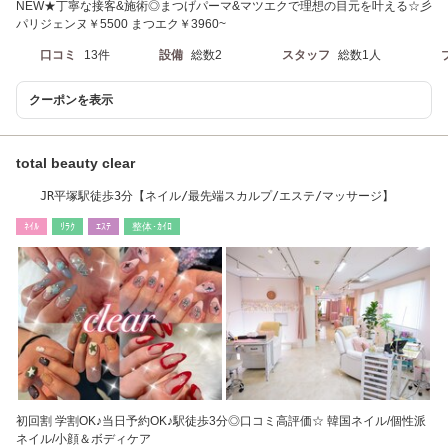
NEW★丁寧な接客&施術◎まつげパーマ&マツエクで理想の目元を叶える☆彡
パリジェンヌ￥5500 まつエク￥3960~
口コミ
13件
設備
総数2
スタッフ
総数1人
クーポンを表示
total beauty clear
JR平塚駅徒歩3分【ネイル/最先端スカルプ/エステ/マッサージ】
ﾈｲﾙ
ﾘﾗｸ
ｴｽﾃ
整体･ｶｲﾛ
初回割 学割OK♪当日予約OK♪駅徒歩3分◎口コミ高評価☆ 韓国ネイル/個性派
ネイル/小顔＆ボディケア