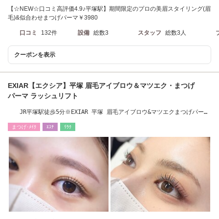
【☆NEW☆口コミ高評価4.9♪平塚駅】期間限定のプロの美眉スタイリング(眉
毛)&似合わせまつげパーマ￥3980
口コミ
132件
設備
総数3
スタッフ
総数3人
クーポンを表示
EXIAR【エクシア】平塚 眉毛アイブロウ＆マツエク・まつげ
パーマ ラッシュリフト
JR平塚駅徒歩5分※EXIAR 平塚 眉毛アイブロウ&マツエクまつげパーマ
ラッシュリフト迄
まつげ･ﾒｲｸ
ｴｽﾃ
ﾘﾗｸ