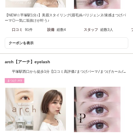
【NEW☆平塚駅1分♪】美眉スタイリング(眉毛)&パリジェンヌ/束感まつげパ
ーマ◎一気に垢抜けが叶う♪
口コミ
91件
設備
総数4
スタッフ
総数3人
クーポンを表示
arch【アーチ】eyelash
平塚駅西口から徒歩1分【口コミ高評価♪まつげパーマ/まつげカール/眉
毛/アイブロウ】
まつげ･ﾒｲｸ