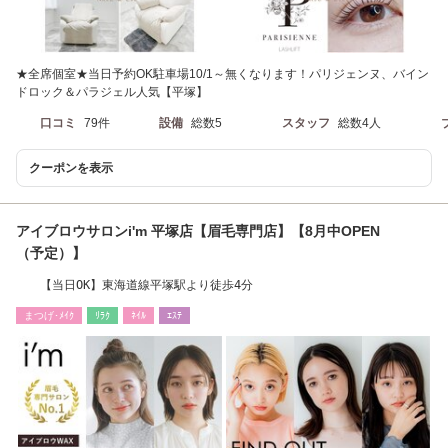
★全席個室★当日予約OK駐車場10/1～無くなります！パリジェンヌ、バイン
ドロック＆パラジェル人気【平塚】
口コミ
79件
設備
総数5
スタッフ
総数4人
クーポンを表示
アイブロウサロンi'm 平塚店【眉毛専門店】【8月中OPEN
（予定）】
【当日OK】東海道線平塚駅より徒歩4分
まつげ･ﾒｲｸ
ﾘﾗｸ
ﾈｲﾙ
ｴｽﾃ