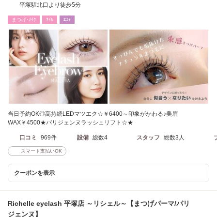
平塚駅北口より徒歩5分
まつげ･ﾒｲｸ
ﾈｲﾙ
ｴｽﾃ
当日予約OK◎高持続LEDマツエク☆￥6400～印象がかわる♪美眉
WAX￥4500★パリジェンヌラッシュリフト☆★
口コミ
969件
設備
総数4
スタッフ
総数3人
スマート支払いOK
クーポンを表示
Richelle eyelash 平塚店 ～リシェル～【まつげパーマ/パリ
ジェンヌ】