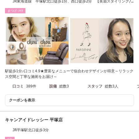
JR東海道線 平塚駅北口徒歩1分、西口徒歩2分 【美眉スタイリング/
まつげパーマ】
まつげ･ﾒｲｸ
駅徒歩1分♪口コミ4.9★豊富なメニューで似合わせデザインが得意～リラック
ス空間と丁寧な施術をお届け～
口コミ
389件
設備
総数3
スタッフ
総数3人
クーポンを表示
キャンアイドレッシー 平塚店
JR平塚駅北口徒歩3分