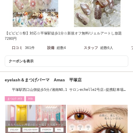
【ビビビ☆祭】対応☆平塚駅徒歩1分☆新規オフ無料/ジェルアートし放題
7280円
口コミ
361件
設備
総数4
スタッフ
総数6人
クーポンを表示
eyelash＆まつげパーマ Amas 平塚店
平塚駅西口山側徒歩5分/湘南NO,1 サロンechelle2号店☆提携駐車場あ
り☆
まつげ･ﾒｲｸ
ﾈｲﾙ