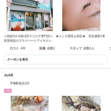
☆持続力1.5倍LEDマツエク専門店☆ ★メンズ眉毛も対応★ 完全個室×美
容室併設のプライベートアイサロン
口コミ
4件
設備
総数1
スタッフ
総数1人
クーポンを表示
JuAR
平塚駅徒歩2分
ﾈｲﾙ