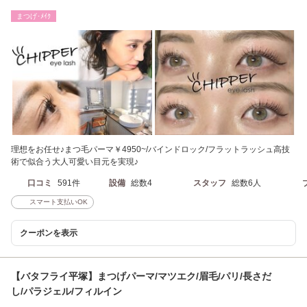
まつげ･ﾒｲｸ
理想をお任せ♪まつ毛パーマ￥4950~/バインドロック/フラットラッシュ高技
術で似合う大人可愛い目元を実現♪
口コミ
591件
設備
総数4
スタッフ
総数6人
スマート支払いOK
クーポンを表示
【バタフライ平塚】まつげパーマ/マツエク/眉毛/パリ/長さだ
し/パラジェル/フィルイン