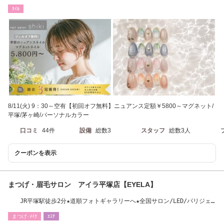
ﾈｲﾙ
8/11(火) 9：30～空有【初回オフ無料】ニュアンス定額￥5800～マグネット/
平塚/茅ヶ崎/パーソナルカラー
口コミ
44件
設備
総数3
スタッフ
総数3人
クーポンを表示
まつげ・眉毛サロン アイラ平塚店【EYELA】
JR平塚駅徒歩2分★道順フォトギャラリーへ★全国サロン/LED/パリジェ
ンヌ/アイブロウ
まつげ･ﾒｲｸ
ｴｽﾃ