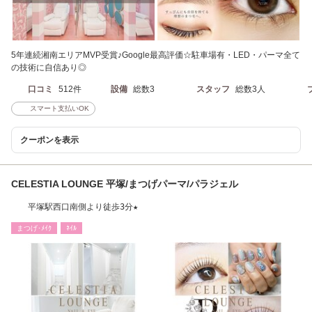
5年連続湘南エリアMVP受賞♪Google最高評価☆駐車場有・LED・パーマ全て
の技術に自信あり◎
口コミ
512件
設備
総数3
スタッフ
総数3人
スマート支払いOK
クーポンを表示
CELESTIA LOUNGE 平塚/まつげパーマ/パラジェル
平塚駅西口南側より徒歩3分★
まつげ･ﾒｲｸ
ﾈｲﾙ