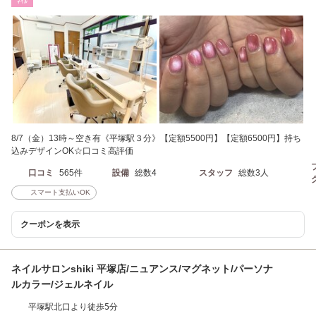
ﾈｲﾙ
8/7（金）13時～空き有《平塚駅３分》【定額5500円】【定額6500円】持ち
込みデザインOK☆口コミ高評価
口コミ
565件
設備
総数4
スタッフ
総数3人
スマート支払いOK
クーポンを表示
ネイルサロンshiki 平塚店/ニュアンス/マグネット/パーソナ
ルカラー/ジェルネイル
平塚駅北口より徒歩5分