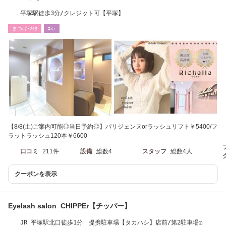
平塚駅徒歩3分/クレジット可【平塚】
まつげ･ﾒｲｸ
ｴｽﾃ
【8/8(土)ご案内可能◎当日予約◎】パリジェンヌorラッシュリフト￥5400/フ
ラットラッシュ120本￥6600
口コミ
211件
設備
総数4
スタッフ
総数4人
クーポンを表示
Eyelash salon CHIPPEr【チッパー】
JR 平塚駅北口徒歩1分 提携駐車場【タカハシ】店前/第2駐車場◎