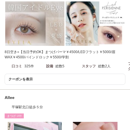
8日空き○【当日予約OK】まつげパーマ￥4500/LEDフラット￥5000/眉
WAX￥4500/バインドロック￥5500/学割
口コミ
325件
設備
総数5
スタッフ
総数2人
クーポンを表示
Allee
平塚駅北口徒歩５分
まつげ･ﾒｲｸ