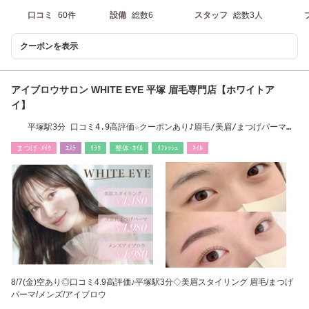
口コミ
60件
設備
総数6
スタッフ
総数3人
クーポンを表示
アイブロウサロン WHITE EYE 平塚 眉毛専門店【ホワイトア
イ】
平塚駅3分 口コミ4.9高評価☆クーポンあり♪眉毛/美眉/まつげパーマ
【平塚】
まつげ･ﾒｲｸ
ｴｽﾃ
ﾘﾗｸ
整体･ｶｲﾛ
ﾘﾌﾚｯｼｭ
ﾈｲﾙ
8/7(金)空あり◎口コミ4.9高評価♪平塚駅3分◇美眉スタイリング 眉毛/まつげ
パーマ/メンズ/アイブロウ