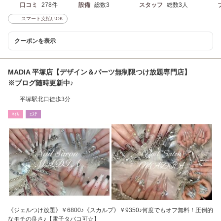
口コミ
278件
設備
総数3
スタッフ
総数3人
スマート支払いOK
クーポンを表示
MADIA 平塚店【デザイン＆パーツ無制限つけ放題専門店】
※ブログ随時更新中♪
平塚駅北口徒歩3分
ﾈｲﾙ
ｴｽﾃ
《ジェルつけ放題》￥6800♪《スカルプ》￥9350♪何度でもオフ無料！圧倒的
なモチの良さ♪【電子タバコ可☆】