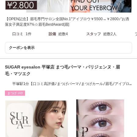
【OPEN記念】眉毛専門サロン全国No.1"アイブロウ￥5500→￥2800♪"お洒
落女子満足度97%☆眉毛BestAward[眉]
口コミ
1件
設備
総数4
スタッフ
総数2人
クーポンを表示
SUGAR eyesalon 平塚店 まつ毛パーマ・パリジェンヌ・眉
毛・マツエク
平塚駅1分【口コミ高評価♪まつげパーマ/まつげカール/眉毛/アイブロ
ウ】
まつげ･ﾒｲｸ