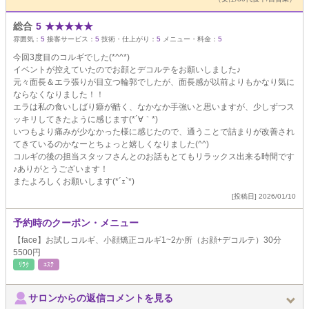
総合
5
★
★
★
★
★
雰囲気：
5
接客サービス：
5
技術・仕上がり：
5
メニュー・料金：
5
今回3度目のコルギでした(*^^*)
イベントが控えていたのでお顔とデコルテをお願いしました♪
元々面長＆エラ張りが目立つ輪郭でしたが、面長感が以前よりもかなり気に
ならなくなりました！！
エラは私の食いしばり癖が酷く、なかなか手強いと思いますが、少しずつス
ッキリしてきたように感じます(*´∀｀*)
いつもより痛みが少なかった様に感じたので、通うことで詰まりが改善され
てきているのかなーとちょっと嬉しくなりました(^^)
コルギの後の担当スタッフさんとのお話もとてもリラックス出来る時間です
♪ありがとうございます！
またよろしくお願いします(*´ｪ`*)
[投稿日] 2026/01/10
予約時のクーポン・メニュー
【face】お試しコルギ、小顔矯正コルギ1~2か所（お顔+デコルテ）30分
5500円
ﾘﾗｸ
ｴｽﾃ
サロンからの返信コメントを見る