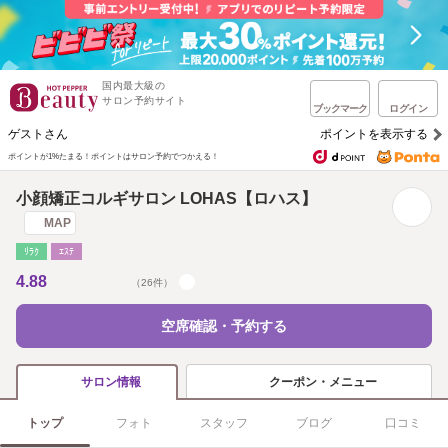
国内最大級の
サロン予約サイト
ブックマーク
ログイン
ゲストさん
ポイントを表示する
ポイントが1%たまる！
ポイントはサロン予約でつかえる！
小顔矯正コルギサロン LOHAS【ロハス】
MAP
ﾘﾗｸ
ｴｽﾃ
4.88
（26件）
空席確認・予約する
クーポン・メニュー
サロン情報
トップ
フォト
スタッフ
ブログ
口コミ