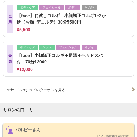
ボディケア
フェイシャル
ボディ
その他
【face】お試しコルギ、小顔矯正コルギ1~2か
全
員
所（お顔+デコルテ）30分5500円
¥5,500
ボディケア
ヘッド
フェイシャル
ボディ
【face】小顔矯正コルギ＋足湯＋ヘッドスパ
全
員
付 70分12000
¥12,000
このサロンのすべてのクーポンを見る
サロンの口コミ
サロンPick Up
バルビーさん
（女性/30代後半/自営業）