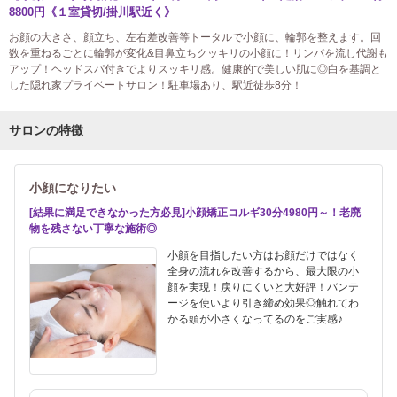
8800円《１室貸切/掛川駅近く》
お顔の大きさ、顔立ち、左右差改善等トータルで小顔に、輪郭を整えます。回
数を重ねるごとに輪郭が変化&目鼻立ちクッキリの小顔に！リンパを流し代謝も
アップ！ヘッドスパ付きでよりスッキリ感。健康的で美しい肌に◎白を基調と
した隠れ家プライベートサロン！駐車場あり、駅近徒歩8分！
サロンの特徴
小顔になりたい
[結果に満足できなかった方必見]小顔矯正コルギ30分4980円～！老廃
物を残さない丁寧な施術◎
小顔を目指したい方はお顔だけではなく
全身の流れを改善するから、最大限の小
顔を実現！戻りにくいと大好評！バンテ
ージを使いより引き締め効果◎触れてわ
かる頭が小さくなってるのをご実感♪