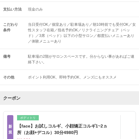
支払い方法
現金のみ
こだわり
当日受付OK／個室あり／駐車場あり／朝10時前でも受付OK／女
条件
性スタッフ在籍／指名予約OK／リクライニングチェア（ベッ
ド）／3席（ベッド）以下の小型サロン／都度払いメニューあり
／体験メニューあり
備考
駐車場の2階がサロンスペースです。分からない事があればご連
絡下さい。
その他
ポイント利用OK
即時予約OK
メンズにもオススメ
クーポン
ボディトリ
【face】お試しコルギ、小顔矯正コルギ1~2ヵ
新
規
所（お顔+デコル）30分4980円