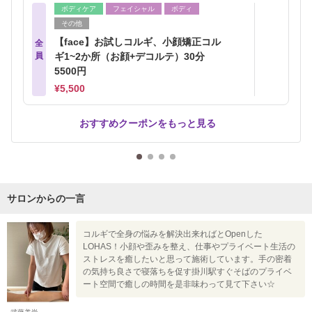
ボディケア
フェイシャル
ボディ
その他
【face】お試しコルギ、小顔矯正コル
全
員
ギ1~2か所（お顔+デコルテ）30分
5500円
¥5,500
おすすめクーポンをもっと見る
サロンからの一言
コルギで全身の悩みを解決出来ればとOpenした
LOHAS！小顔や歪みを整え、仕事やプライベート生活の
ストレスを癒したいと思って施術しています。手の密着
の気持ち良さで寝落ちを促す掛川駅すぐそばのプライベ
ート空間で癒しの時間を是非味わって見て下さい☆