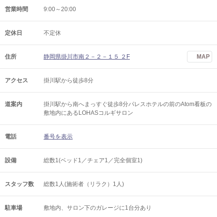
営業時間
9:00～20:00
定休日
不定休
住所
静岡県掛川市南２－２－１５ ２F
MAP
アクセス
掛川駅から徒歩8分
道案内
掛川駅から南へまっすぐ徒歩8分パレスホテルの前のAtom看板の
敷地内にあるLOHASコルギサロン
電話
番号を表示
設備
総数1(ベッド1／チェア1／完全個室1)
スタッフ数
総数1人(施術者（リラク）1人)
駐車場
敷地内、サロン下のガレージに1台分あり