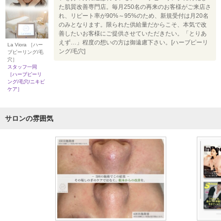
た肌質改善専門店。毎月250名の再来のお客様がご来店さ
れ、リピート率が90%～95%のため、新規受付は月20名
のみとなります。限られた供給量だからこそ、本気で改
善したいお客様にご提供させていただきたい。「とりあ
えず…」程度の想いの方は御遠慮下さい。[ハーブピーリ
La Viora ［ハー
ング/毛穴]
ブピーリング/毛
穴］
スタッフ一同
［ハーブピーリ
ング/毛穴/ニキビ
ケア］
サロンの雰囲気