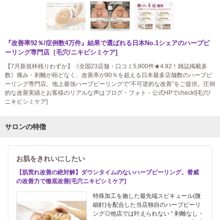
『改善率92％/症例数4万件』結果で選ばれる日本No.1シェアのハーブピ
ーリング専門店［毛穴/ニキビシミケア]
【7月新規枠残りわずか】《全国23店舗・口コミ5,800件★4.92！雑誌掲載多
数》痛み・剥離が殆どなく、改善率が90％を超える日本最多店舗数のハーブピ
ーリング専門店。地上最強ハーブピーリングで“不可逆的な改善”をご提供。圧倒
的な改善実績とお客様のリアルな声はブログ・フォト・公式HPでcheck![毛穴/
ニキビシミケア]
サロンの特徴
お肌をきれいにしたい
【肌荒れ改善の絶対解】ダウンタイムのないハーブピーリング。脅威
の改善力で徹底改善[毛穴ニキビシミケア]
特殊加工を施した最先端スピキュール(微
細針)を配合した当店独自のハーブピーリ
ング◎他店では叶えられない “ 剥離なし・