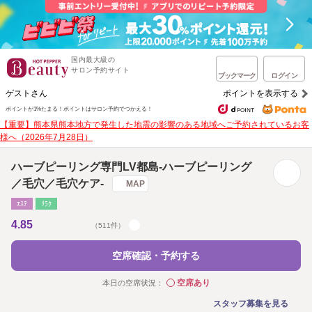
国内最大級の
サロン予約サイト
ブックマーク
ログイン
ゲストさん
ポイントを表示する
ポイントが1%たまる！
ポイントはサロン予約でつかえる！
【重要】熊本県熊本地方で発生した地震の影響のある地域へご予約されているお客
様へ（2026年7月28日）
ハーブピーリング専門LV都島‐ハーブピーリング
／毛穴／毛穴ケア‐
MAP
ｴｽﾃ
ﾘﾗｸ
4.85
（511件）
空席確認・予約する
空席あり
本日の空席状況：
◯
スタッフ募集を見る