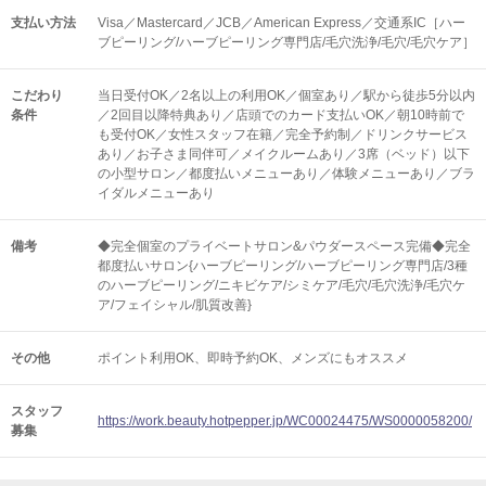
支払い方法
Visa／Mastercard／JCB／American Express／交通系IC［ハー
ブピーリング/ハーブピーリング専門店/毛穴洗浄/毛穴/毛穴ケア］
こだわり
当日受付OK／2名以上の利用OK／個室あり／駅から徒歩5分以内
条件
／2回目以降特典あり／店頭でのカード支払いOK／朝10時前で
も受付OK／女性スタッフ在籍／完全予約制／ドリンクサービス
あり／お子さま同伴可／メイクルームあり／3席（ベッド）以下
の小型サロン／都度払いメニューあり／体験メニューあり／ブラ
イダルメニューあり
備考
◆完全個室のプライベートサロン&パウダースペース完備◆完全
都度払いサロン{ハーブピーリング/ハーブピーリング専門店/3種
のハーブピーリング/ニキビケア/シミケア/毛穴/毛穴洗浄/毛穴ケ
ア/フェイシャル/肌質改善}
その他
ポイント利用OK
即時予約OK
メンズにもオススメ
スタッフ
https://work.beauty.hotpepper.jp/WC00024475/WS0000058200/
募集