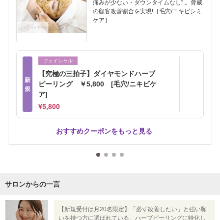
痛みが少ない・ダウンタイムなし“ 。脅威
の顧客改善割合を実現!［毛穴/ニキビシミ
ケア］
フェイシャル
【究極の三拍子】ダイヤモンドハーブ
新
ピーリング ￥5,800 [毛穴/ニキビケ
規
ア]
¥5,800
おすすめクーポンをもっと見る
サロンからの一言
【新規受付は月20名限定】「必ず改善したい」と強い願
いを持つ方に選ばれている、ハーブピーリングに特化し