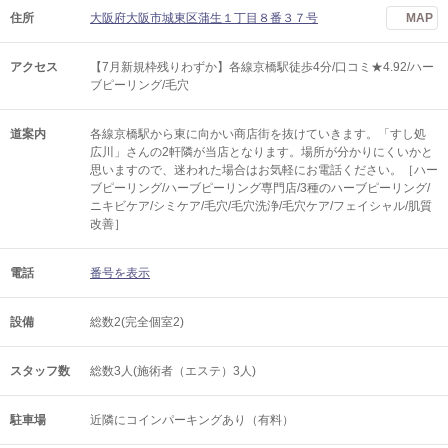
住所
大阪府大阪市城東区蒲生１丁目８番３７号
MAP
アクセス
【7月新規枠残りわずか】各線京橋駅徒歩4分/口コミ★4.92/ハー
ブピーリング/毛穴
道案内
各線京橋駅から東に向かい商店街を抜けていきます。「すし処
広川」さんの2軒隣が当店となります。場所が分かりにくいかと
思いますので、迷われた場合はお気軽にお電話ください。［ハー
ブピーリング/ハーブピーリング専門店/3種のハーブピーリング/
ニキビケア/シミケア/毛穴/毛穴洗浄/毛穴ケア/フェイシャル/肌質
改善］
電話
番号を表示
設備
総数2(完全個室2)
スタッフ数
総数3人(施術者（エステ）3人)
駐車場
近隣にコインパーキングあり（有料）