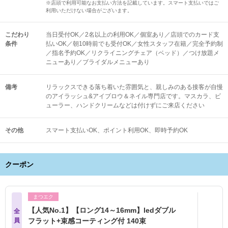
※店頭で利用可能なお支払い方法を記載しています。スマート支払いではご
利用いただけない場合がございます。
こだわり
当日受付OK／2名以上の利用OK／個室あり／店頭でのカード支
条件
払いOK／朝10時前でも受付OK／女性スタッフ在籍／完全予約制
／指名予約OK／リクライニングチェア（ベッド）／つけ放題メ
ニューあり／ブライダルメニューあり
備考
リラックスできる落ち着いた雰囲気と、親しみのある接客が自慢
のアイラッシュ&アイブロウ＆ネイル専門店です。マスカラ、ビ
ューラー、ハンドクリームなどは付けずにご来店ください
その他
スマート支払いOK
ポイント利用OK
即時予約OK
クーポン
まつエク
【人気No.1】【ロング14～16mm】ledダブル
全
員
フラット+束感コーティング付 140束