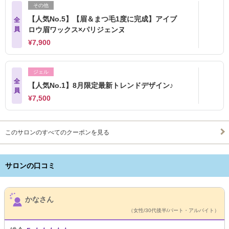
その他
【人気No.5】【眉＆まつ毛1度に完成】アイブ
全
員
ロウ眉ワックス×パリジェンヌ
¥7,900
ジェル
全
【人気No.1】8月限定最新トレンドデザイン♪
員
¥7,500
このサロンのすべてのクーポンを見る
サロンの口コミ
サロンPick Up
かなさん
（女性/30代後半/パート・アルバイト）