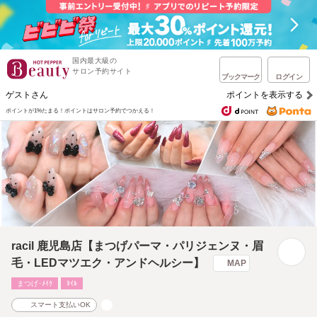
国内最大級の
サロン予約サイト
ブックマーク
ログイン
ゲストさん
ポイントを表示する
ポイントが1%たまる！
ポイントはサロン予約でつかえる！
racil 鹿児島店【まつげパーマ・パリジェンヌ・眉
毛・LEDマツエク・アンドヘルシー】
MAP
まつげ･ﾒｲｸ
ﾈｲﾙ
スマート支払いOK