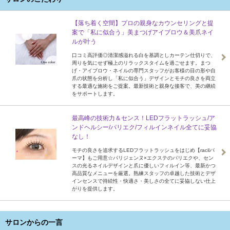
【落ち着く空間】プロの親身なカウンセリングと提
案で「私に似合う」美まつげアイブロウ＆美爪ネイ
ルが叶う
口コミ高評価◎清潔感溢れる白を基調としカーテン仕切りで、
周りを気にせず極上のリラックスタイムを過ごせます。まつ
げ・アイブロウ・ネイルの専門スタッフがお客様の目の形や自
爪の状態を分析し「私に似合う」デザインとモチの良さを両立
する最適な施術をご提案。最新技術と親身な接客で、美の継続
をサポートします。
最高峰の技術力＆センス！LEDフラットラッシュ/ア
ンドヘルシー/パリエク/フィルインネイル全てに妥協
なし！
モチの良さを追求するLEDフラットラッシュをはじめ【racilパ
ーマ】もご用意☆パリジェンヌ×エクステのパリエクや、セン
スの光るネイルデザインと爪に優しいフィルイン等、最新かつ
高品質なメニューを厳選。熟練スタッフの卓越した技術とデザ
インセンスで持続性・快適さ・美しさの全てに妥協しない仕上
がりを提供します。
サロンからの一言