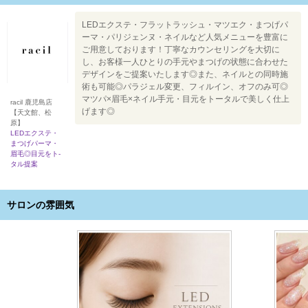
LEDエクステ・フラットラッシュ・マツエク・まつげパ
ーマ・パリジェンヌ・ネイルなど人気メニューを豊富に
ご用意しております！丁寧なカウンセリングを大切に
し、お客様一人ひとりの手元やまつげの状態に合わせた
デザインをご提案いたします◎また、ネイルとの同時施
術も可能◎パラジェル変更、フィルイン、オフのみ可◎
マツパ×眉毛×ネイル手元・目元をトータルで美しく仕上
racil 鹿児島店
げます◎
【天文館、松
原】
LEDエクステ・
まつげパーマ・
眉毛◎目元をト-
タル提案
サロンの雰囲気