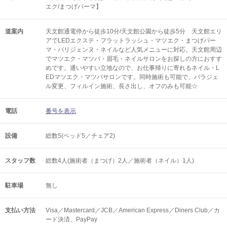
エク/まつげパーマ】
道案内
天文館通電停から徒歩10分/天文館公園から徒歩5分 天文館エリ
アでLEDエクステ・フラットラッシュ・マツエク・まつげパー
マ・パリジェンヌ・ネイルなど人気メニューに対応。天文館周辺
でマツエク・マツパ・眉毛・ネイルサロンをお探しの方におすす
めです。通いやすい立地なので、お仕事帰りに寄れるネイル・L
EDマツエク・マツパサロンです。同時施術も可能で、パラジェ
ル変更、フィルイン施術、長さ出し、オフのみも可能☆
電話
番号を表示
設備
総数5(ベッド5／チェア2)
スタッフ数
総数4人(施術者（まつげ）2人／施術者（ネイル）1人)
駐車場
無し
支払い方法
Visa／Mastercard／JCB／American Express／Diners Club／カ
ード決済、PayPay