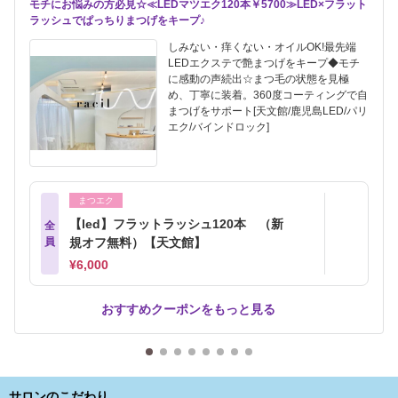
モチにお悩みの方必見☆≪LEDマツエク120本￥5700≫LED×フラット
ラッシュでぱっちりまつげをキープ♪
しみない・痒くない・オイルOK!最先端
LEDエクステで艶まつげをキープ◆モチ
に感動の声続出☆まつ毛の状態を見極
め、丁寧に装着。360度コーティングで自
まつげをサポート[天文館/鹿児島LED/パリ
エク/バインドロック]
まつエク
【led】フラットラッシュ120本 （新
全
員
規オフ無料）【天文館】
¥6,000
おすすめクーポンをもっと見る
サロンのこだわり