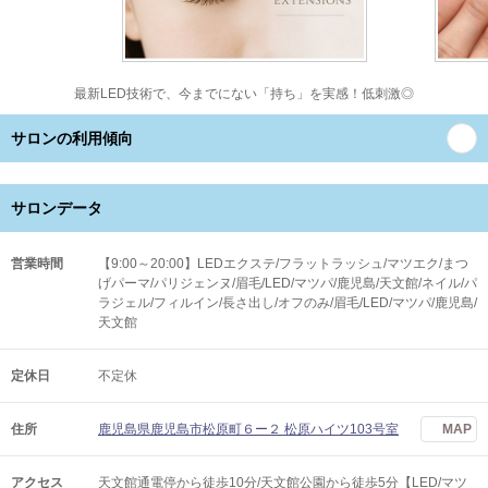
最新LED技術で、今までにない「持ち」を実感！低刺激◎
サロンの利用傾向
サロンデータ
営業時間
【9:00～20:00】LEDエクステ/フラットラッシュ/マツエク/まつ
げパーマ/パリジェンヌ/眉毛/LED/マツパ/鹿児島/天文館/ネイル/パ
ラジェル/フィルイン/長さ出し/オフのみ/眉毛/LED/マツパ/鹿児島/
天文館
定休日
不定休
住所
鹿児島県鹿児島市松原町６ー２ 松原ハイツ103号室
MAP
アクセス
天文館通電停から徒歩10分/天文館公園から徒歩5分【LED/マツ