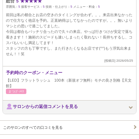
総合
5
★
★
★
★
★
雰囲気：
5
接客サービス：
5
技術・仕上がり：
5
メニュー・料金：
5
前回は私の都合とお店の空きのタイミングが合わず。。。来店出来なかった
ので仕方なく他店を予約。正直納得はしてなかったのですが。。。無いより
マシとの思いで過ごしてました。
今回は都合もバッチリ合ったので久々の来店。やっぱ行きつけが安定で落ち
着きます！！施術のスピードも速いしまったく取れない！長持ちするし、コ
スパもいいし満足してます！
スタッフの方も丁寧ですし、また行きたくなるお店です(^^)もう浮気出来ま
せん！！笑
[投稿日] 2026/05/25
予約時のクーポン・メニュー
【LED】フラットラッシュ 100本（新規オフ無料）モチの良さ別格【天文
館】
まつげ･ﾒｲｸ
サロンからの返信コメントを見る
このサロンのすべての口コミを見る