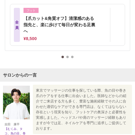
フット
【爪カット&角質オフ】清潔感のある
全
指先と、楽に歩けて毎日が変わる足裏
員
へ
¥8,500
サロンからの一言
東京でマッサージの仕事を探している際、魚の目や巻き
爪のケアをする仕事に出会いました。医師などからの紹
介でご来店する方も多く、豊富な施術経験でその人に合
わせた適切なケアができる専門店は、なくてはならない
存在という現実を知り、フットケアの奥深さと必要性を
実感しました。ヘッドスパや肩のマッサージ経験もあり
ますが今では足、ネイルケアを専門に追求しご提供して
吉田 康平
おります。
【むくみ、タ
コ、魚の目、巻