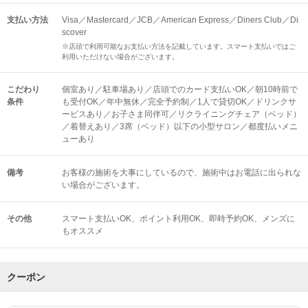
支払い方法
Visa／Mastercard／JCB／American Express／Diners Club／Di
scover
※店頭で利用可能なお支払い方法を記載しています。スマート支払いではご
利用いただけない場合がございます。
こだわり
個室あり／駐車場あり／店頭でのカード支払いOK／朝10時前で
条件
も受付OK／年中無休／完全予約制／1人で貸切OK／ドリンクサ
ービスあり／お子さま同伴可／リクライニングチェア（ベッド）
／着替えあり／3席（ベッド）以下の小型サロン／都度払いメニ
ューあり
備考
お客様の施術を大事にしているので、施術中はお電話に出られな
い場合がございます。
その他
スマート支払いOK
ポイント利用OK
即時予約OK
メンズに
もオススメ
クーポン