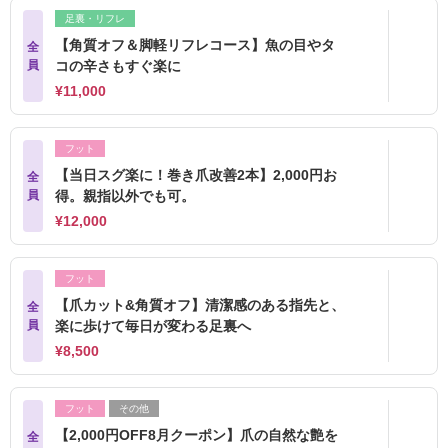
足裏・リフレ
【角質オフ＆脚軽リフレコース】魚の目やタ
全
員
コの辛さもすぐ楽に
¥11,000
フット
【当日スグ楽に！巻き爪改善2本】2,000円お
全
員
得。親指以外でも可。
¥12,000
フット
【爪カット&角質オフ】清潔感のある指先と、
全
員
楽に歩けて毎日が変わる足裏へ
¥8,500
フット
その他
【2,000円OFF8月クーポン】爪の自然な艶を
全