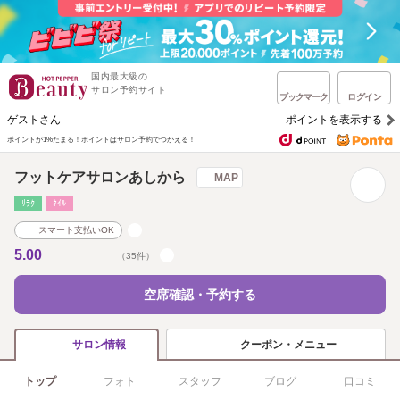
国内最大級の
サロン予約サイト
ブックマーク
ログイン
ゲストさん
ポイントを表示する
ポイントが1%たまる！
ポイントはサロン予約でつかえる！
フットケアサロンあしから
MAP
ﾘﾗｸ
ﾈｲﾙ
スマート支払いOK
5.00
（35件）
空席確認・予約する
クーポン・メニュー
サロン情報
トップ
フォト
スタッフ
ブログ
口コミ