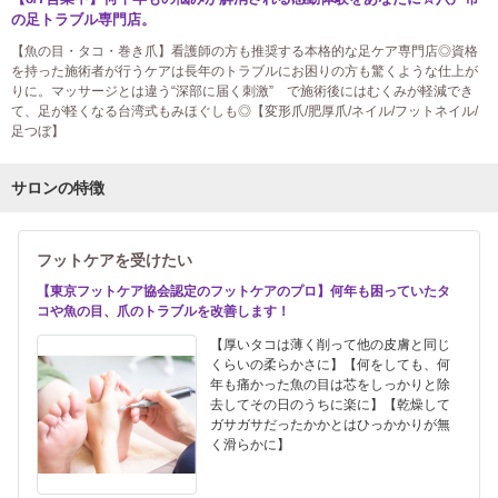
の足トラブル専門店。
【魚の目・タコ・巻き爪】看護師の方も推奨する本格的な足ケア専門店◎資格
を持った施術者が行うケアは長年のトラブルにお困りの方も驚くような仕上が
りに。マッサージとは違う“深部に届く刺激” で施術後にはむくみが軽減でき
て、足が軽くなる台湾式もみほぐしも◎【変形爪/肥厚爪/ネイル/フットネイル/
足つぼ】
サロンの特徴
フットケアを受けたい
【東京フットケア協会認定のフットケアのプロ】何年も困っていたタ
コや魚の目、爪のトラブルを改善します！
【厚いタコは薄く削って他の皮膚と同じ
くらいの柔らかさに】【何をしても、何
年も痛かった魚の目は芯をしっかりと除
去してその日のうちに楽に】【乾燥して
ガサガサだったかかとはひっかかりが無
く滑らかに】