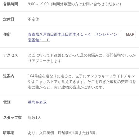
営業時間
9:00～19:00（時間外希望の方はお問い合わせください）
定休日
不定休
住所
青森県八戸市田面木上田面木４１－４ サンシャイン
MAP
壱番館１－Ｂ
アクセス
どこに行っても改善しなかった足のお悩みに、専門技術でしっか
りアプローチします
道案内
104号線を道なりに走ると、左手にケンタッキーフライドチキン
やよこまちストアが見えてきます。そこを過ぎた最初の交差点を
右に曲がると、赤い建物の当店がございます。
電話
番号を表示
スタッフ数
総数1人
駐車場
あり。入口奥側、店舗前の4番または5番。