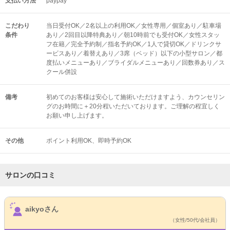
支払い方法
paypay
こだわり
当日受付OK／2名以上の利用OK／女性専用／個室あり／駐車場
条件
あり／2回目以降特典あり／朝10時前でも受付OK／女性スタッ
フ在籍／完全予約制／指名予約OK／1人で貸切OK／ドリンクサ
ービスあり／着替えあり／3席（ベッド）以下の小型サロン／都
度払いメニューあり／ブライダルメニューあり／回数券あり／ス
クール併設
備考
初めてのお客様は安心して施術いただけますよう、カウンセリン
グのお時間に＋20分程いただいております。ご理解の程宜しく
お願い申し上げます。
その他
ポイント利用OK
即時予約OK
サロンの口コミ
サロンPick Up
aikyoさん
（女性/50代/会社員）