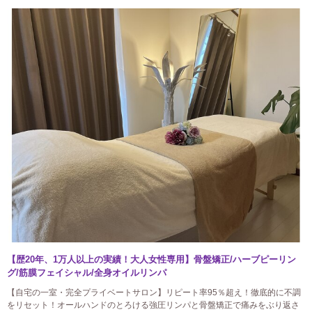
【歴20年、1万人以上の実績！大人女性専用】骨盤矯正/ハーブピーリン
グ/筋膜フェイシャル/全身オイルリンパ
【自宅の一室・完全プライベートサロン】リピート率95％超え！徹底的に不調
をリセット！オールハンドのとろける強圧リンパと骨盤矯正で痛みをぶり返さ