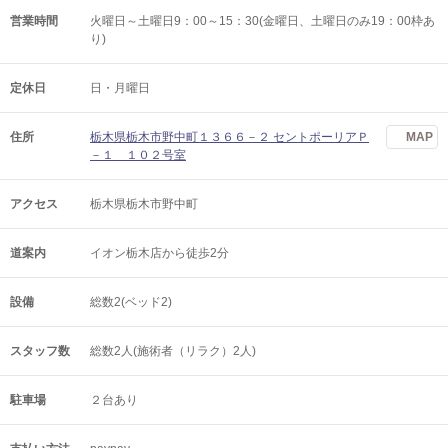
営業時間
火曜日～土曜日9：00～15：30(金曜日、土曜日のみ19：00枠あ
り)
定休日
日・月曜日
住所
栃木県栃木市野中町１３６６－２ セントポーリアＰ
MAP
－１ １０２号室
アクセス
栃木県栃木市野中町
道案内
イオン栃木店から徒歩2分
設備
総数2(ベッド2)
スタッフ数
総数2人(施術者（リラク）2人)
駐車場
２台あり