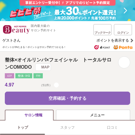
国内最大級の
サロン予約サイト
ブックマーク
ログイン
ゲストさん
ポイントを表示する
ポイントが1%たまる！
ポイントはサロン予約でつかえる！
整体×オイルリンパ×フェイシャル トータルサロ
ンCOMODO
MAP
ｴｽﾃ
整体･ｶｲﾛ
ﾘﾗｸ
4.97
（51件）
空席確認・予約する
メニュー
サロン情報
トップ
スタッフ
口コミ