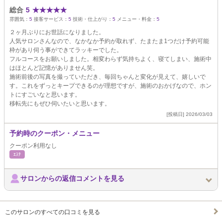
総合
5
★
★
★
★
★
雰囲気：
5
接客サービス：
5
技術・仕上がり：
5
メニュー・料金：
5
２ヶ月ぶりにお世話になりました。
人気サロンさんなので、なかなか予約が取れず、たまたま1つだけ予約可能
枠があり伺う事ができてラッキーでした。
フルコースをお願いしました。相変わらず気持ちよく、寝てしまい、施術中
はほとんど記憶がありません笑。
施術前後の写真を撮っていただき、毎回ちゃんと変化が見えて、嬉しいで
す。これをずっとキープできるのが理想ですが、施術のおかげなので、ホン
トにすごいなと思います。
移転先にもぜひ伺いたいと思います。
[投稿日] 2026/03/03
予約時のクーポン・メニュー
クーポン利用なし
ｴｽﾃ
サロンからの返信コメントを見る
このサロンのすべての口コミを見る