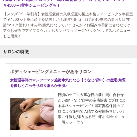
￥4500～!背中シェービングも！
【メンズOK・学割有】女性理髪師の入眠必至の極上本格シェービングを半個室
で￥4500~♪丁寧に産毛を除去し,もち肌/艶肌へ仕上げます♪季節の変わり目/年
齢/マスク荒れ/くすみ/乾燥気になっていませんか？お悩みや季節に合わせてケ
ア☆お好みでアイブロウカット/リンパマッサージ/パック/ヘッドスパメニュー
もご用意！
サロンの特徴
ボディシェービングメニューがあるサロン
女性理容師のマンツーマン施術◆気になる【うなじ/背中】の産毛/角質
を優しくごっそり取り滑らか美肌♪
日頃のケア～大事な日の前に間に合わせ
たい顔/うなじ/背中の産毛除去にプロによ
る本格シェービング！国家資格保持のプ
ロによる施術で入眠する程気持ちいい♪丁
寧に保湿し,弾力ある潤い肌に◎全メニュ
ー眉カット付☆