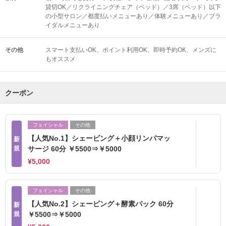
貸切OK／リクライニングチェア（ベッド）／3席（ベッド）以下
の小型サロン／都度払いメニューあり／体験メニューあり／ブラ
イダルメニューあり
その他
スマート支払いOK
ポイント利用OK
即時予約OK
メンズに
もオススメ
クーポン
フェイシャル
その他
【人気No.1】シェービング＋小顔リンパマッ
新
規
サージ 60分 ￥5500⇒￥5000
¥5,000
フェイシャル
その他
【人気No.2】シェービング＋酵素パック 60分
新
規
￥5500⇒￥5000