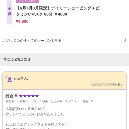
フェイシャル
【6月7月8月限定】デイリーシェービング＋ビ
全
員
タミンCマスク 60分 ￥4600
¥4,600
このサロンのすべてのクーポンを見る
サロンの口コミ
サロンPick Up
meさん
（女性/30代後半/会社員）
総合
5
★
★
★
★
★
雰囲気：
4
接客サービス：
5
技術・仕上がり：
5
メニュー・料金：
5
木場駅(確か１番出口)から
少し歩いたところにお店がありました
28日にウエディングフォトを控えており