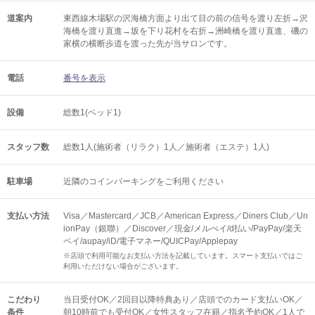
道案内
東西線木場駅の沢海橋方面より出て目の前の信号を渡り左折→沢
海橋を渡り直進→坂を下り花村を右折→洲崎橋を渡り直進、磯の
家横の横断歩道を渡った先が当サロンです。
電話
番号を表示
設備
総数1(ベッド1)
スタッフ数
総数1人(施術者（リラク）1人／施術者（エステ）1人)
駐車場
近隣のコインパーキングをご利用ください
支払い方法
Visa／Mastercard／JCB／American Express／Diners Club／Un
ionPay（銀聯）／Discover／現金/メルぺイ/d払い/PayPay/楽天
ペイ/aupay/iD/電子マネー/QUICPay/Applepay
※店頭で利用可能なお支払い方法を記載しています。スマート支払いではご
利用いただけない場合がございます。
こだわり
当日受付OK／2回目以降特典あり／店頭でのカード支払いOK／
条件
朝10時前でも受付OK／女性スタッフ在籍／指名予約OK／1人で