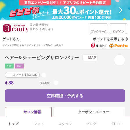
国内最大級の
サロン予約サイト
ブックマーク
ログイン
ゲストさん
ポイントを表示する
ポイントが1%たまる！
ポイントはサロン予約でつかえる！
ヘアー&シェービングサロン パリー
MAP
ﾘﾗｸ
ｴｽﾃ
スマート支払いOK
4.88
（274件）
空席確認・予約する
クーポン・メニュー
サロン情報
トップ
フォト
スタッフ
ブログ
口コミ