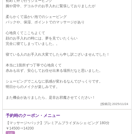
初めて外で行うシェービング
腕や背中、デコルテのお手入れに緊張しておりましたが
柔らかくて温かい泡でのシェービング
パックや、保湿、ポイントでのマッサージがあり
心地良くてここちよくて
顔のお手入れの時には、夢を見ていたくらい
完全に寝てしまっていました。。
寝ている人のお手入れ大変でしたら申し訳ございませんでした！
本当に1箇所ずつ丁寧で心地良くて
赤みも出ず、安心してお任せ出来る場所だなと思いました。
シェービングでこんなに肌感が変わるなんてびっくりです。
明日からのメイクが楽しみです。
また機会がありましたら、是非お邪魔させてください！
[投稿日] 2025/11/24
予約時のクーポン・メニュー
【マッサージ+パック】プレミアムブライダルシェ-ビング 180分
￥14500⇒14200
ｴｽﾃ