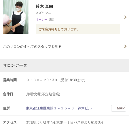
鈴木 真由
スズキ マユ
オーナー
（歴）
ご来店お待ちしております。
このサロンのすべてのスタッフを見る
サロンデータ
営業時間
９：３０～２0：3０（受付18:30まで）
定休日
月曜/火曜(不定期営業)
住所
東京都江東区東陽１－１５－６ 鈴木ビル
MAP
アクセス
木場駅より徒歩7分/東陽一丁目バス停より徒歩3分