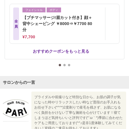
フェイシャル
ボディ
【プチマッサージ/眉カット付き】顔＋
全
背中シェービング ￥8000⇒￥7700 80
員
分
¥7,700
おすすめクーポンをもっと見る
サロンからの一言
ブライダルや前撮りなど特別な日から、お肌の調子が気
になった時やリラックスしたい時など普段のお手入れも
お任せ下さい(*^^*)2度剃りで産毛を残さず、お肌になる
べく負担をかけない丁寧な施術を心がけています！寝て
しまうほど気持ちいいと評判です(*´ω｀*)季節に合わせた
ケアもご用意しております(^^♪是非1度体験してみてくだ
さい！皆様のご来店お待ちしております♪