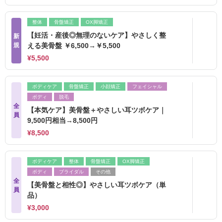
整体
骨盤矯正
OX脚矯正
【妊活・産後◎無理のないケア】やさしく整
新
規
える美骨盤 ￥6,500→￥5,500
¥5,500
ボディケア
骨盤矯正
小顔矯正
フェイシャル
ボディ
脱毛
全
【本気ケア】美骨盤＋やさしい耳ツボケア｜
員
9,500円相当→8,500円
¥8,500
ボディケア
整体
骨盤矯正
OX脚矯正
ボディ
ブライダル
その他
全
【美骨盤と相性◎】やさしい耳ツボケア（単
員
品）
¥3,000