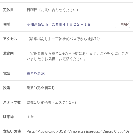
定休日
日曜日（お問い合わせください）
住所
高知県高知市一宮西町４丁目２２－１８
MAP
アクセス
【駐車場あり】一宮神社前バス停から徒歩7分
道案内
一宮保育園から車で1分の住宅街にあります。ご不明な点がござ
いましたらお気軽にお電話ください。
電話
番号を表示
設備
総数1(完全個室1)
スタッフ数
総数1人(施術者（エステ）1人)
駐車場
１台
支払い方法
Visa／Mastercard／JCB／American Express／Diners Club／Di