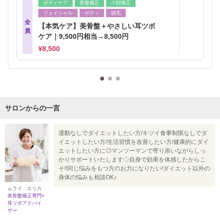
ボディケア
骨盤矯正
小顔矯正
フェイシャル
ボディ
脱毛
全
【本気ケア】美骨盤＋やさしい耳ツボ
員
ケア｜9,500円相当→8,500円
¥8,500
サロンからの一言
運動なしでダイエットしたい方/キツイ食事制限なしでダ
イエットしたい方/生活習慣を改善したい方/健康的にダイ
エットしたい方に◎マンツーマンで寄り添いながらしっ
かりサポートいたします◇自身で効果を体感したからこ
そ!!同じ悩みをもつ方のお力になりたい!ダイエット以外の
身体の悩みも相談OK♪
ムライ エリカ
美骨盤矯正専門×
耳ツボアドバイ
ザー