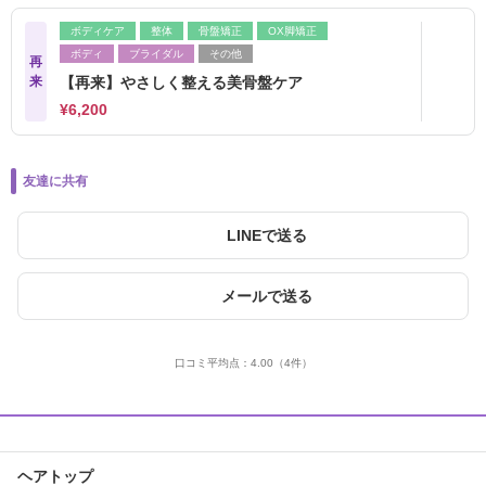
ボディケア
整体
骨盤矯正
OX脚矯正
ボディ
ブライダル
その他
再
来
【再来】やさしく整える美骨盤ケア
¥6,200
友達に共有
LINEで送る
メールで送る
口コミ平均点：
4.00
（4件）
ヘアトップ