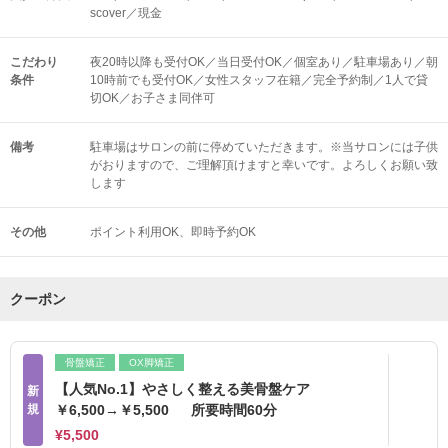
scover／現金
こだわり
夜20時以降も受付OK／当日受付OK／個室あり／駐車場あり／朝
条件
10時前でも受付OK／女性スタッフ在籍／完全予約制／1人で貸
切OK／お子さま同伴可
備考
駐車場はサロンの前に停めていただきます。※当サロンには子供
がおりますので、ご理解頂けますと幸いです。よろしくお願い致
します
その他
ポイント利用OK
即時予約OK
クーポン
骨盤矯正
OX脚矯正
【人気No.1】やさしく整える美骨盤ケア
新
規
￥6,500→￥5,500 所要時間60分
¥5,500