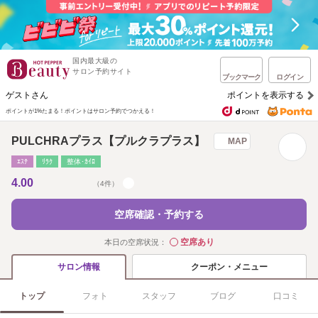
国内最大級の
サロン予約サイト
ブックマーク
ログイン
ゲストさん
ポイントを表示する
ポイントが1%たまる！
ポイントはサロン予約でつかえる！
PULCHRAプラス【プルクラプラス】
MAP
ｴｽﾃ
ﾘﾗｸ
整体･ｶｲﾛ
4.00
（4件）
空席確認・予約する
空席あり
本日の空席状況：
◯
クーポン・メニュー
サロン情報
トップ
フォト
スタッフ
ブログ
口コミ