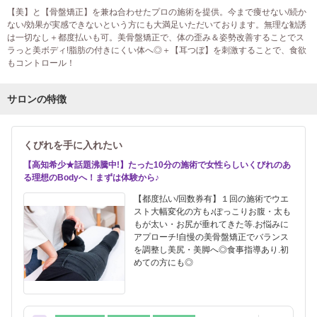
【美】と【骨盤矯正】を兼ね合わせたプロの施術を提供。今まで痩せない/続か
ない/効果が実感できないという方にも大満足いただいております。無理な勧誘
は一切なし＋都度払いも可。美骨盤矯正で、体の歪み＆姿勢改善することでス
ラっと美ボディ!脂肪の付きにくい体へ◎＋【耳つぼ】を刺激することで、食欲
もコントロール！
サロンの特徴
くびれを手に入れたい
【高知希少★話題沸騰中!】たった10分の施術で女性らしいくびれのあ
る理想のBodyへ！まずは体験から♪
【都度払い/回数券有】１回の施術でウエ
スト大幅変化の方も♪ぽっこりお腹・太も
もが太い・お尻が垂れてきた等.お悩みに
アプローチ!自慢の美骨盤矯正でバランス
を調整し美尻・美脚へ◎食事指導あり.初
めての方にも◎