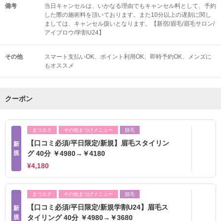
備考
当日キャンセルは、いかなる理由でもキャンセル料として、予約
した際の施術料を頂いております。また10分以上の遅刻に関し
ましては、キャンセル扱いとなります。【新宿/眉毛/眉毛サロン/
アイブロウ/学割U24】
その他
スマート支払いOK
ポイント利用OK
即時予約OK
メンズに
もオススメ
クーポン
まつエク
その他まつげメニュー
脱毛
【口コミ必須/平日限定/新規】眉毛スタイリン
新
規
グ 40分 ￥4980→￥4180
¥4,180
まつエク
その他まつげメニュー
脱毛
【口コミ必須/平日限定/新規学割U24】眉毛ス
新
規
タイリング 40分 ￥4980→￥3680