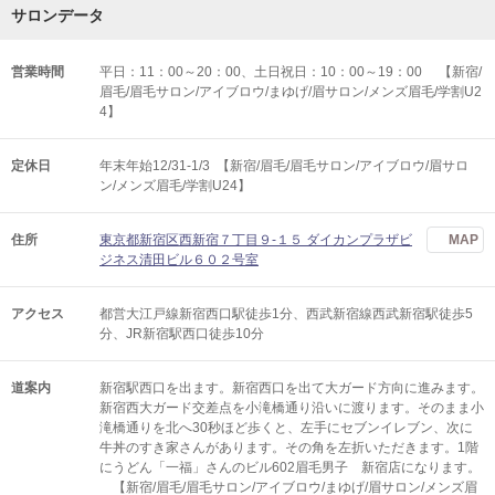
サロンデータ
営業時間
平日：11：00～20：00、土日祝日：10：00～19：00 【新宿/
眉毛/眉毛サロン/アイブロウ/まゆげ/眉サロン/メンズ眉毛/学割U2
4】
定休日
年末年始12/31-1/3 【新宿/眉毛/眉毛サロン/アイブロウ/眉サロ
ン/メンズ眉毛/学割U24】
住所
東京都新宿区西新宿７丁目９-１５ ダイカンプラザビ
MAP
ジネス清田ビル６０２号室
アクセス
都営大江戸線新宿西口駅徒歩1分、西武新宿線西武新宿駅徒歩5
分、JR新宿駅西口徒歩10分
道案内
新宿駅西口を出ます。新宿西口を出て大ガード方向に進みます。
新宿西大ガード交差点を小滝橋通り沿いに渡ります。そのまま小
滝橋通りを北へ30秒ほど歩くと、左手にセブンイレブン、次に
牛丼のすき家さんがあります。その角を左折いただきます。1階
にうどん「一福」さんのビル602眉毛男子 新宿店になります。
【新宿/眉毛/眉毛サロン/アイブロウ/まゆげ/眉サロン/メンズ眉