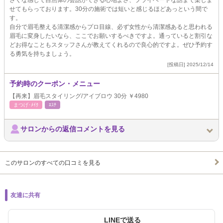
さくな感じで自然体の会話ができる心地よさ、プライベートな話まで楽しま
せてもらっております。30分の施術では短いと感じるほどあっという間で
す。
自分で眉毛整える清潔感からプロ目線、必ず女性から清潔感あると思われる
眉毛に変身したいなら、ここでお願いするべきですよ。通っていると割引な
どお得なこともスタッフさんが教えてくれるので良心的ですよ。ぜひ予約す
る勇気を持ちましょう。
[投稿日] 2025/12/14
予約時のクーポン・メニュー
【再来】眉毛スタイリング/アイブロウ 30分 ￥4980
まつげ･ﾒｲｸ
ｴｽﾃ
サロンからの返信コメントを見る
このサロンのすべての口コミを見る
友達に共有
LINEで送る