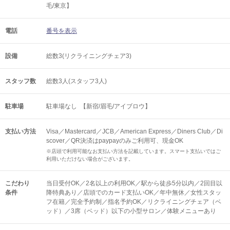
毛/東京】
電話
番号を表示
設備
総数3(リクライニングチェア3)
スタッフ数
総数3人(スタッフ3人)
駐車場
駐車場なし 【新宿/眉毛/アイブロウ】
支払い方法
Visa／Mastercard／JCB／American Express／Diners Club／Di
scover／QR決済はpaypayのみご利用可、現金OK
※店頭で利用可能なお支払い方法を記載しています。スマート支払いではご
利用いただけない場合がございます。
こだわり
当日受付OK／2名以上の利用OK／駅から徒歩5分以内／2回目以
条件
降特典あり／店頭でのカード支払いOK／年中無休／女性スタッ
フ在籍／完全予約制／指名予約OK／リクライニングチェア（ベ
ッド）／3席（ベッド）以下の小型サロン／体験メニューあり