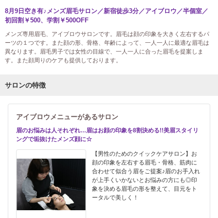
8月9日空き有♪メンズ眉毛サロン／新宿徒歩3分／アイブロウ／半個室／
初回割￥500、学割￥500OFF
メンズ専用眉毛、アイブロウサロンです。眉毛は顔の印象を大きく左右するパ
ーツの１つです。また顔の形、骨格、年齢によって、一人一人に最適な眉毛は
異なります。眉毛男子では女性の目線で、一人一人に合った眉毛を提案しま
す。また顔周りのケアも提供しております。
サロンの特徴
アイブロウメニューがあるサロン
眉のお悩みは人それぞれ…眉はお顔の印象を8割決める!!美眉スタイリ
ングで垢抜けたメンズ顔に☆
【男性のためのクイックケアサロン】お
顔の印象を左右する眉毛・骨格、筋肉に
合わせて似合う眉をご提案♪眉のお手入れ
が上手くいかないとお悩みの方にも◎印
象を決める眉毛の形を整えて、目元をト
ータルで美しく！