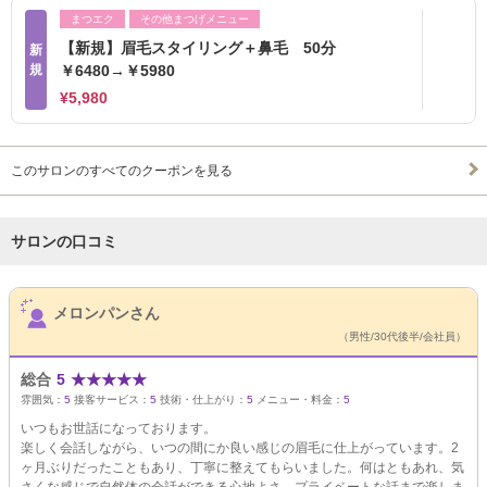
まつエク
その他まつげメニュー
【新規】眉毛スタイリング＋鼻毛 50分
新
規
￥6480→￥5980
¥5,980
このサロンのすべてのクーポンを見る
サロンの口コミ
サロンPick Up
メロンパンさん
（男性/30代後半/会社員）
総合
5
★
★
★
★
★
雰囲気：
5
接客サービス：
5
技術・仕上がり：
5
メニュー・料金：
5
いつもお世話になっております。
楽しく会話しながら、いつの間にか良い感じの眉毛に仕上がっています。2
ヶ月ぶりだったこともあり、丁寧に整えてもらいました。何はともあれ、気