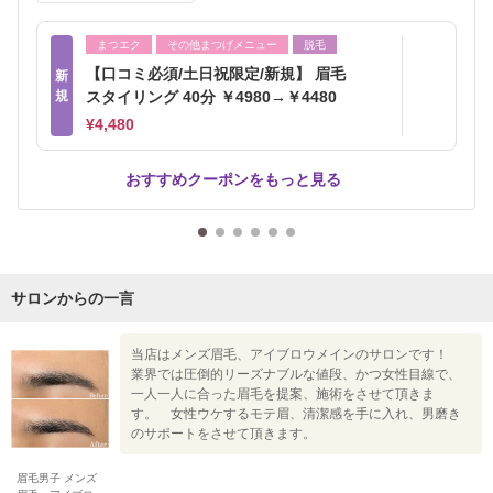
まつエク
その他まつげメニュー
脱毛
【口コミ必須/土日祝限定/新規】 眉毛
新
規
スタイリング 40分 ￥4980→￥4480
¥4,480
おすすめクーポンをもっと見る
サロンからの一言
当店はメンズ眉毛、アイブロウメインのサロンです！
業界では圧倒的リーズナブルな値段、かつ女性目線で、
一人一人に合った眉毛を提案、施術をさせて頂きま
す。 女性ウケするモテ眉、清潔感を手に入れ、男磨き
のサポートをさせて頂きます。
眉毛男子 メンズ