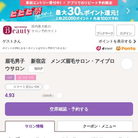
国内最大級の
サロン予約サイト
ブックマーク
ログイン
ゲストさん
ポイントを表示する
ポイントが1%たまる！
ポイントはサロン予約でつかえる！
眉毛男子 新宿店 メンズ眉毛サロン・アイブロ
ウサロン
MAP
ｴｽﾃ
まつげ･ﾒｲｸ
スマート支払いOK
4.93
（596件）
空席確認・予約する
クーポン・メニュー
サロン情報