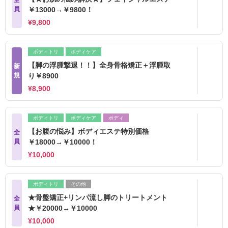
全
員
￥13000→￥9800！
¥9,800
ボディトリ
ボディケア
【脚の浮腫撃退！！】全身骨格矯正＋浮腫取
新
規
り￥8900
¥8,900
ボディトリ
ボディケア
ボディ
【お腹の悩み】ボディエステ特別価格
全
員
￥18000→￥10000！
¥10,000
ボディトリ
その他
★骨盤矯正+リンパ流し脚のトリートメント
全
員
★￥20000→￥10000
¥10,000