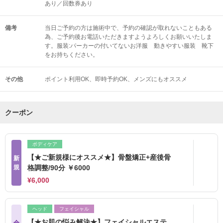
あり／回数券あり
備考
当日ご予約の方は施術中で、予約の確認が取れないこともある
為、ご予約後お電話いただきますようよろしくお願いいたしま
す。服装:パーカーの付いてないお洋服 動きやすい服装 靴下
をお持ちください。
その他
ポイント利用OK
即時予約OK
メンズにもオススメ
クーポン
ボディケア
【★ご新規様にオススメ★】骨盤矯正+産後骨
新
規
格調整/90分 ￥6000
¥6,000
ヘッド
フェイシャル
【★お肌の悩み解決★】フェイシャルエステ