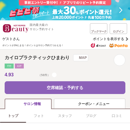
国内最大級の
サロン予約サイト
ブックマーク
ログイン
ゲストさん
ポイントを表示する
ポイントが1%たまる！
ポイントはサロン予約でつかえる！
カイロプラクティックひまわり
MAP
ﾘﾗｸ
ｴｽﾃ
4.93
（58件）
空席確認・予約する
クーポン・メニュー
サロン情報
トップ
フォト
スタッフ
ブログ
口コミ