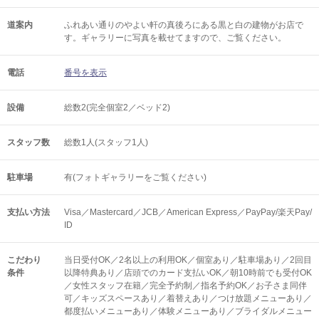
道案内
ふれあい通りのやよい軒の真後ろにある黒と白の建物がお店で
す。ギャラリーに写真を載せてますので、ご覧ください。
電話
番号を表示
設備
総数2(完全個室2／ベッド2)
スタッフ数
総数1人(スタッフ1人)
駐車場
有(フォトギャラリーをご覧ください)
支払い方法
Visa／Mastercard／JCB／American Express／PayPay/楽天Pay/
ID
こだわり
当日受付OK／2名以上の利用OK／個室あり／駐車場あり／2回目
条件
以降特典あり／店頭でのカード支払いOK／朝10時前でも受付OK
／女性スタッフ在籍／完全予約制／指名予約OK／お子さま同伴
可／キッズスペースあり／着替えあり／つけ放題メニューあり／
都度払いメニューあり／体験メニューあり／ブライダルメニュー