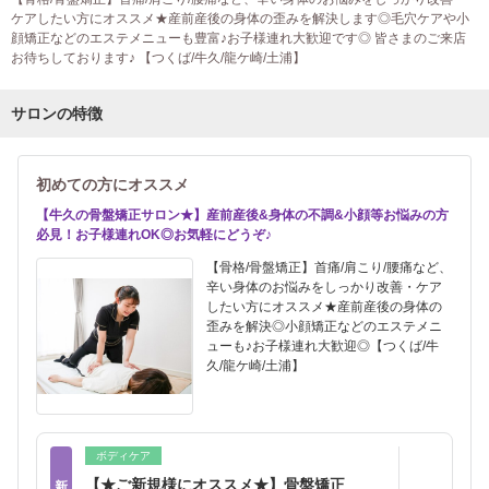
ケアしたい方にオススメ★産前産後の身体の歪みを解決します◎毛穴ケアや小
顔矯正などのエステメニューも豊富♪お子様連れ大歓迎です◎ 皆さまのご来店
お待ちしております♪ 【つくば/牛久/龍ケ崎/土浦】
サロンの特徴
初めての方にオススメ
【牛久の骨盤矯正サロン★】産前産後&身体の不調&小顔等お悩みの方
必見！お子様連れOK◎お気軽にどうぞ♪
【骨格/骨盤矯正】首痛/肩こり/腰痛など、
辛い身体のお悩みをしっかり改善・ケア
したい方にオススメ★産前産後の身体の
歪みを解決◎小顔矯正などのエステメニ
ューも♪お子様連れ大歓迎◎【つくば/牛
久/龍ケ崎/土浦】
ボディケア
【★ご新規様にオススメ★】骨盤矯正
新