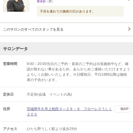
整体師
（歴）
子供を連れての施術の日があります。
このサロンのすべてのスタッフを見る
サロンデータ
営業時間
9:00～20:00当日のご予約・直前のご予約は出張施術中など、確
認が取れない事があるため、あらかじめご連絡いただけますよう
よろしくお願いいたします。※日曜祝日、平日18時以降は施術
者の子供がいます。
定休日
不定休(会議 イベントの為)
住所
茨城県牛久市上柏田３―２９－９ フローレスうしく
MAP
２０５
アクセス
ひたち野うしく駅より徒歩29分