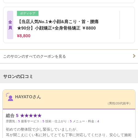
ボディケア
【当店人気No.1★小顔&肩こり・首・腰痛
全
員
★90分】小顔矯正+全身骨格矯正 ￥8800
¥8,800
このサロンのすべてのクーポンを見る
サロンの口コミ
サロンPick Up
HAYATOさん
（男性/20代前半）
総合
5
★
★
★
★
★
雰囲気：
5
接客サービス：
5
技術・仕上がり：
5
メニュー・料金：
4
初めての整体院で少し緊張していましたが、
耳が聞こえにくい私に対してとても丁寧に対応してくださり、安心して施術