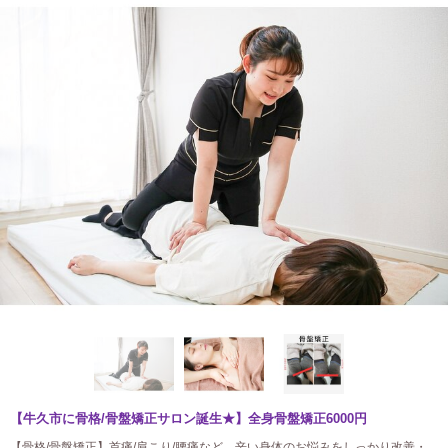
【牛久市に骨格/骨盤矯正サロン誕生★】全身骨盤矯正6000円
【骨格/骨盤矯正】首痛/肩こり/腰痛など、辛い身体のお悩みをしっかり改善・