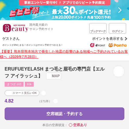
国内最大級の
サロン予約サイト
ブックマーク
ログイン
ゲストさん
ポイントを表示する
ポイントが1%たまる！
ポイントはサロン予約でつかえる！
【重要】熊本県熊本地方で発生した地震の影響のある地域へご予約されているお客
様へ（2026年7月28日）
ERUFUEYELASH まつ毛と眉毛の専門店【エル
フ アイラッシュ】
MAP
まつげ･ﾒｲｸ
ﾈｲﾙ
スマート支払いOK
4.82
（171件）
空席確認・予約する
空席あり
本日の空席状況：
◯