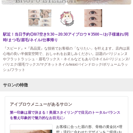
駅近！当日予約◎8/7空き9:30～20:30アイブロウ￥3500～/お子様連れ/同
時/まつ毛/眉毛/ネイル/仕事帰り
『スピード』×『高品質』な技術でお客様の「なりたい」を叶えます。店内は居
心地の良い半個室空間で、おしゃれをお楽しみください。話題のパリジェンヌ
やフラットラッシュ・眉毛ワックス・ネイルなどもあり◎ネイル/パリジェンヌ/
パリエク/眉毛ワックス/マグネットネイル/wax/バインドロック/ボリュームラッ
シュ/フラット
サロンの特徴
アイブロウメニューがあるサロン
第一印象は眉で決まる！美眉スタイリングで目元のトータルバランス
を整え印象的で魅力的なお目元に♪
お客様に合った眉の形、骨格の黄金比×理
想・流行に合わせたデザインをご提供♪お