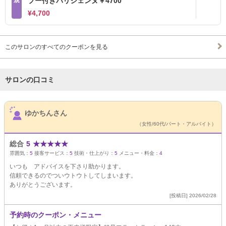
規
プー付きパリジェンヌ￥4700
¥4,700
このサロンのすべてのクーポンを見る
サロンの口コミ
サロンPick Up
ゆかちんさん
（女性/60代/パート・アルバイト）
総合
5
★
★
★
★
★
雰囲気：
5
接客サービス：
5
技術・仕上がり：
5
メニュー・料金：
4
いつも アドバイスを下さり助かります。
信頼できるのでついウトウトしてしまいます。
ありがとうございます。
[投稿日] 2026/02/28
予約時のクーポン・メニュー