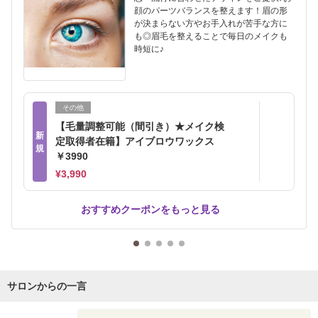
顔のパーツバランスを整えます！眉の形
が決まらない方やお手入れが苦手な方に
も◎眉毛を整えることで毎日のメイクも
時短に♪
その他
【毛量調整可能（間引き）★メイク検
新
定取得者在籍】アイブロウワックス
規
￥3990
¥3,990
おすすめクーポンをもっと見る
サロンからの一言