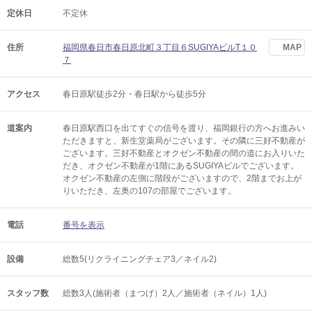
定休日
不定休
住所
福岡県春日市春日原北町３丁目６SUGIYAビルT１０
MAP
７
アクセス
春日原駅徒歩2分・春日駅から徒歩5分
道案内
春日原駅西口を出てすぐの信号を渡り、福岡銀行の方へお進みい
ただきますと、新生堂薬局がございます。その隣に三好不動産が
ございます。三好不動産とオクゼン不動産の間の道にお入りいた
だき、オクゼン不動産が1階にあるSUGIYAビルでございます。
オクゼン不動産の左側に階段がございますので、2階までお上が
りいただき、左奥の107の部屋でございます。
電話
番号を表示
設備
総数5(リクライニングチェア3／ネイル2)
スタッフ数
総数3人(施術者（まつげ）2人／施術者（ネイル）1人)