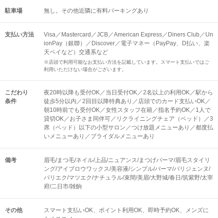
駐車場
無し。その他近隣に有料パーキングあり
支払い方法
Visa／Mastercard／JCB／American Express／Diners Club／Un
ionPay（銀聯）／Discover／電子マネー（PayPay、D払い、楽
天ペイなど）交通系など
※店頭で利用可能なお支払い方法を記載しています。スマート支払いではご
利用いただけない場合がございます。
こだわり
夜20時以降も受付OK／当日受付OK／2名以上の利用OK／駅から
条件
徒歩5分以内／2回目以降特典あり／店頭でのカード支払いOK／
朝10時前でも受付OK／女性スタッフ在籍／指名予約OK／1人で
貸切OK／お子さま同伴可／リクライニングチェア（ベッド）／3
席（ベッド）以下の小型サロン／つけ放題メニューあり／都度払
いメニューあり／ブライダルメニューあり
備考
眉毛/まつ毛/ネイル/上品/ニュアンス/まつげパーマ/眉毛スタイリ
ング/アイブロウワックス/美容液/シンプル/パーマ/パリジェンヌ/
パリエク/マツエク/ナチュラル/束間/美眉/大野城/春日/筑紫野/太宰
府/二日市/雑餉
その他
スマート支払いOK
ポイント利用OK
即時予約OK
メンズに