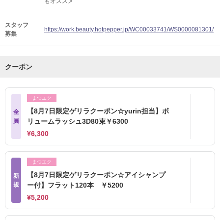
もオススメ
スタッフ
https://work.beauty.hotpepper.jp/WC00033741/WS0000081301/
募集
クーポン
まつエク
【8月7日限定ゲリラクーポン☆yurin担当】ボ
全
員
リュームラッシュ3D80束￥6300
¥6,300
まつエク
【8月7日限定ゲリラクーポン☆アイシャンプ
新
規
ー付】フラット120本 ￥5200
¥5,200