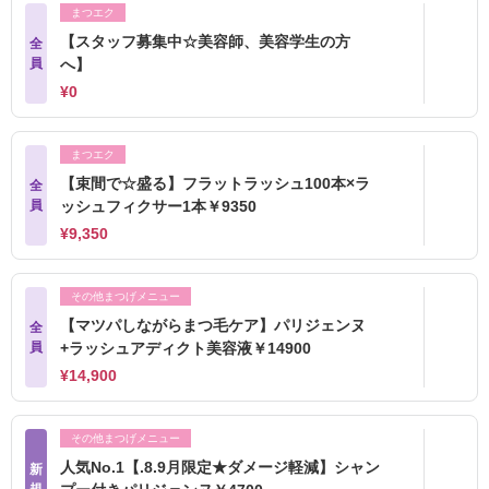
まつエク
【スタッフ募集中☆美容師、美容学生の方
全
員
へ】
¥0
まつエク
【束間で☆盛る】フラットラッシュ100本×ラ
全
員
ッシュフィクサー1本￥9350
¥9,350
その他まつげメニュー
【マツパしながらまつ毛ケア】パリジェンヌ
全
員
+ラッシュアディクト美容液￥14900
¥14,900
その他まつげメニュー
人気No.1【.8.9月限定★ダメージ軽減】シャン
新