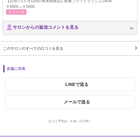
【お得☆1ヶ月以内の再来様限定】軽量フラットラッシュ140本
￥6600→￥5800
まつげ･ﾒｲｸ
サロンからの返信コメントを見る
このサロンのすべての口コミを見る
友達に共有
LINEで送る
メールで送る
口コミ平均点：
4.82
（171件）