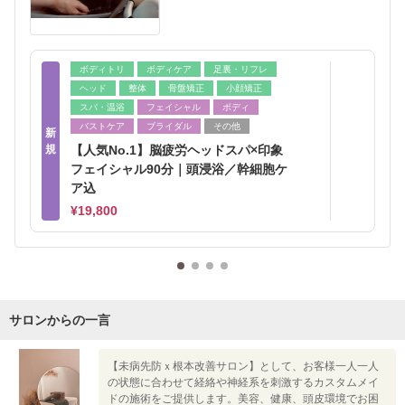
ボディトリ
ボディケア
足裏・リフレ
ヘッド
整体
骨盤矯正
小顔矯正
スパ・温浴
フェイシャル
ボディ
バストケア
ブライダル
その他
新
規
【人気No.1】脳疲労ヘッドスパ×印象
フェイシャル90分｜頭浸浴／幹細胞ケ
ア込
¥19,800
サロンからの一言
【未病先防ｘ根本改善サロン】として、お客様一人一人
の状態に合わせて経絡や神経系を刺激するカスタムメイ
ドの施術をご提供します。美容、健康、頭皮環境でお困