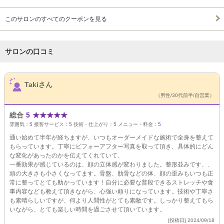
このサロンのすべてのクーポンを見る
サロンの口コミ
サロンPick Up
Takiさん
（男性/30代前半/自営業）
総合
5
★
★
★
★
★
雰囲気：
5
接客サービス：
5
技術・仕上がり：
5
メニュー・料金：
5
通い始めて半年が経ちますが、いつもオーダーメイドな施術で全身を整えて
もらっています。丁寧にビフォーアフター写真を取って頂き、具体的にどん
な変化があったのかを伝えてくれていて、
一番効果が感じているのは、顔の立体感が変わりました。整形並みです、、
頭の大きさも小さくなってます。骨盤、肋骨などの体、顔の歪みもいつも正
常に整ってとても助かっています！自分に必要な普段できるストレッチや食
事内容なども教えて頂きながら、心強い頼りになっています。技術や丁寧さ
も素晴らしいですが、何より人間性がとても素敵です。しっかり整えてもら
いながら、とても楽しい時間を過ごさせて頂いています。
[投稿日] 2024/09/18