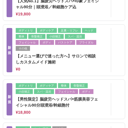
【人気No.1】脳疲労ヘッドスパ×印象フェイシ
ャル90分｜頭浸浴／幹細胞ケア込
¥19,800
ボディトリ
ボディケア
足裏・リフレ
ヘッド
整体
骨盤矯正
小顔矯正
スパ・温浴
フェイシャル
ボディ
バストケア
ブライダル
新
その他
規
【メニュー選びで迷った方へ】サロンで相談
しカスタムメイド施術
¥0
ボディトリ
ボディケア
整体
骨盤矯正
小顔矯正
スパ・温浴
フェイシャル
ボディ
新
【男性限定】脳疲労ヘッドスパ×筋膜美容フェ
規
イシャル90分頭浸浴/幹細胞付
¥18,800