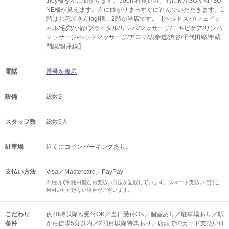
tney様を左に曲がります。100m程度進み、右にMAISON KITSU
NE様が見えます。左に曲がりまっすぐに進んでいただきます。1
階はお花屋さんlogi様、2階が当店です。【ヘッドスパ/フェイシ
ャル/毛穴/小顔/ブライダル/リンパ/マッサージ/ニキビケア/リンパ
マッサージ/ヘッドマッサージ/アロマ/表参道/渋谷/千代田線/半蔵
門線/銀座線】
電話
番号を表示
設備
総数2
スタッフ数
総数6人
駐車場
近くにコインパーキングあり。
支払い方法
Visa／Mastercard／PayPay
※店頭で利用可能なお支払い方法を記載しています。スマート支払いではご
利用いただけない場合がございます。
こだわり
夜20時以降も受付OK／当日受付OK／個室あり／駐車場あり／駅
条件
から徒歩5分以内／2回目以降特典あり／店頭でのカード支払いO