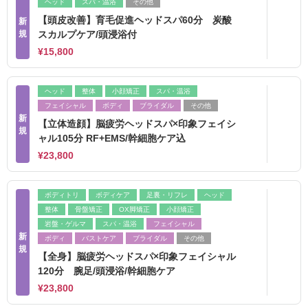
ヘッド
スパ・温浴
その他
【頭皮改善】育毛促進ヘッドスパ60分 炭酸
新
規
スカルプケア/頭浸浴付
¥15,800
ヘッド
整体
小顔矯正
スパ・温浴
フェイシャル
ボディ
ブライダル
その他
新
【立体造顔】脳疲労ヘッドスパ×印象フェイシ
規
ャル105分 RF+EMS/幹細胞ケア込
¥23,800
ボディトリ
ボディケア
足裏・リフレ
ヘッド
整体
骨盤矯正
OX脚矯正
小顔矯正
岩盤・ゲルマ
スパ・温浴
フェイシャル
新
ボディ
バストケア
ブライダル
その他
規
【全身】脳疲労ヘッドスパ×印象フェイシャル
120分 腕足/頭浸浴/幹細胞ケア
¥23,800