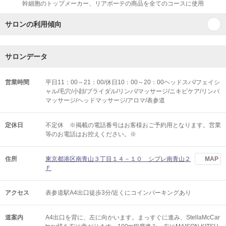
幹細胞のトップメーカー、リアボーテの商品を全てのコースに使用
サロンの利用傾向
サロンデータ
営業時間
平日11：00～21：00/休日10：00～20：00ヘッドスパ/フェイシ
ャル/毛穴/小顔/ブライダル/リンパ/マッサージ/ニキビケア/リンパ
マッサージ/ヘッドマッサージ/アロマ/表参道
定休日
不定休 ※掲載の電話番号はお客様おご予約用となります。営業
等のお電話はお控えください。※
住所
東京都港区南青山３丁目１４－１０ シプレ南青山２
MAP
Ｆ
アクセス
表参道駅A4出口徒歩3分/近くにコインパーキングあり
道案内
A4出口を背に、左に向かいます。まっすぐに進み、StellaMcCar