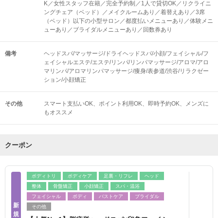
K／女性スタッフ在籍／完全予約制／1人で貸切OK／リクライニ
ングチェア（ベッド）／メイクルームあり／着替えあり／3席
（ベッド）以下の小型サロン／都度払いメニューあり／体験メニ
ューあり／ブライダルメニューあり／回数券あり
備考
ヘッドスパ/マッサージ/ドライヘッドスパ/小顔/フェイシャル/フ
ェイシャルエステ/エステ/リンパ/リンパマッサージ/アロマ/アロ
マリンパ/アロマリンパマッサージ/痩身/表参道/渋谷/リラクゼー
ション/小顔矯正
その他
スマート支払いOK
ポイント利用OK
即時予約OK
メンズに
もオススメ
クーポン
ボディトリ
ボディケア
足裏・リフレ
ヘッド
整体
骨盤矯正
小顔矯正
スパ・温浴
フェイシャル
ボディ
バストケア
ブライダル
新
その他
規