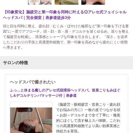
【印象変化】脳疲労と第一印象を同時に叶える◎アレセ式フェイシャル
ヘッドスパ｜完全個室｜表参道徒歩3分
頭と顔を同時に整え、疲れ顔・むくみ・ぼやけた輪郭など“第一印象を下げる要
因”に一度でアプローチ。頭・顔・首・肩・デコルテを深くゆるめ、巡りを整え
て脳疲労を軽減し、清潔感とシャープな印象を引き出します。「深さ」を追求
したこだわりの手技と高濃度幹細胞で、第一印象を高めながら疲れにくい状態
へ導きます。
サロンの特徴
ヘッドスパで癒されたい
ふっ…と休まる癒しのアレセ式頭浸浴ヘッドスパ。首肩こりもみほぐ
し&デコルテリンパマッサージ付｜表参道
《脳疲労・眼精疲労・首肩こり・疲れ顔
でお悩みの方に》一枚の皮でつながる頭
～お顔～デコルテまで全て丁寧に・徹底
的にほぐして流す極上スパ体験。こだわ
りの高濃度幹細胞でより高い効果実感と
持続力を実現。