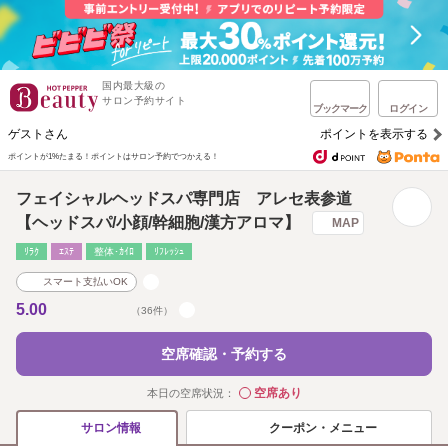
国内最大級の
サロン予約サイト
ブックマーク
ログイン
ゲストさん
ポイントを表示する
ポイントが1%たまる！
ポイントはサロン予約でつかえる！
フェイシャルヘッドスパ専門店 アレセ表参道
【ヘッドスパ/小顔/幹細胞/漢方アロマ】
MAP
ﾘﾗｸ
ｴｽﾃ
整体･ｶｲﾛ
ﾘﾌﾚｯｼｭ
スマート支払いOK
5.00
（36件）
空席確認・予約する
空席あり
本日の空席状況：
◯
クーポン・メニュー
サロン情報