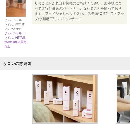
りのことがあればお気軽にご相談ください。お客様にと
って美容と健康のパートナーとなれることを願っており
ます。フェイシャルヘッドスパ/エステ/表参道/リフトアッ
プ/小顔矯正/リンパマッサージ
フェイシャルヘ
ッドスパ専門店
アレセ表参道
フェイシャルヘ
ッドスパ/育毛促
進/幹細胞/頭蓋骨
矯正
サロンの雰囲気