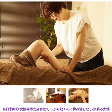
当日予約◎/女性専用完全個室/しっかり効くのに揉み返しなし/頑張る女性