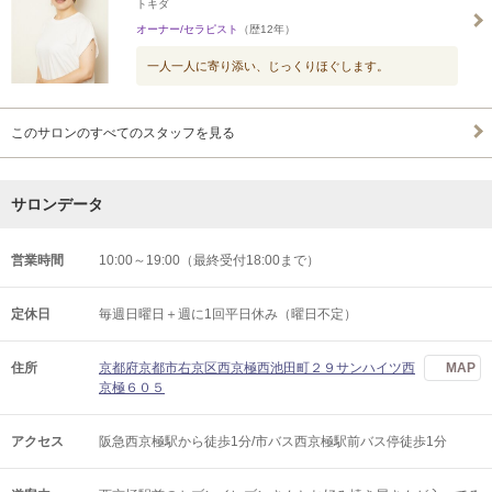
トキダ
オーナー/セラピスト
（歴12年）
一人一人に寄り添い、じっくりほぐします。
このサロンのすべてのスタッフを見る
サロンデータ
営業時間
10:00～19:00（最終受付18:00まで）
定休日
毎週日曜日＋週に1回平日休み（曜日不定）
住所
京都府京都市右京区西京極西池田町２９サンハイツ西
MAP
京極６０５
アクセス
阪急西京極駅から徒歩1分/市バス西京極駅前バス停徒歩1分