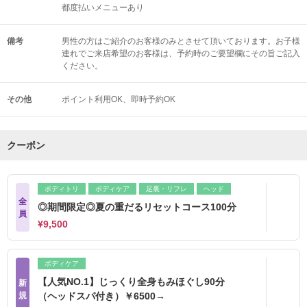
都度払いメニューあり
備考
男性の方はご紹介のお客様のみとさせて頂いております。お子様
連れでご来店希望のお客様は、予約時のご要望欄にその旨ご記入
ください。
その他
ポイント利用OK
即時予約OK
クーポン
ボディトリ
ボディケア
足裏・リフレ
ヘッド
全
◎期間限定◎夏の重だるリセットコース100分
員
¥9,500
ボディケア
【人気NO.1】じっくり全身もみほぐし90分
新
規
（ヘッドスパ付き）￥6500→