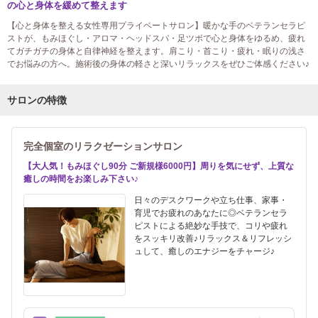
の心と身体を緩めて整えます
【心と身体を整える女性専用プライベートサロン】暖かな手のベテランセラピ
ストが、もみほぐし・アロマ・ヘッドスパ・足ツボで心と身体をゆるめ、疲れ
てガチガチの身体と自律神経を整えます。肩こり・首こり・疲れ・眠りの浅さ
でお悩みの方へ。施術後の身体の軽さと深いリラックスをぜひご体感ください♪
サロンの特徴
完全個室のリラクゼーションサロン
【大人気！もみほぐし90分 ご新規様6000円】周りを気にせず、上質な
癒しの時間をお楽しみ下さい♪
日々のデスクワークや立ち仕事、家事・
育児でお疲れのあなたに◎ベテランセラ
ピストによる絶妙な手技で、コリや疲れ
をスッキリ改善♪リラックス＆リフレッシ
ュして、癒しのエナジーをチャージ♪