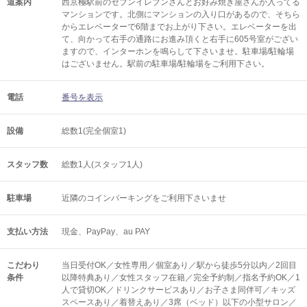
道案内
西京極駅前のセブンイレブンさんとお好み焼き屋さんが入ってる
マンションです。北側にマンションの入り口があるので、そちら
からエレベーターで6階までお上がり下さい。エレベーターを出
て、向かって右手の通路にお進み頂くと右手に605号室がござい
ますので、インターホンを鳴らして下さいませ。駐車場/駐輪場
はございません。駅前の駐車場/駐輪場をご利用下さい。
電話
番号を表示
設備
総数1(完全個室1)
スタッフ数
総数1人(スタッフ1人)
駐車場
近隣のコインパーキングをご利用下さいませ
支払い方法
現金、PayPay、au PAY
こだわり
当日受付OK／女性専用／個室あり／駅から徒歩5分以内／2回目
条件
以降特典あり／女性スタッフ在籍／完全予約制／指名予約OK／1
人で貸切OK／ドリンクサービスあり／お子さま同伴可／キッズ
スペースあり／着替えあり／3席（ベッド）以下の小型サロン／