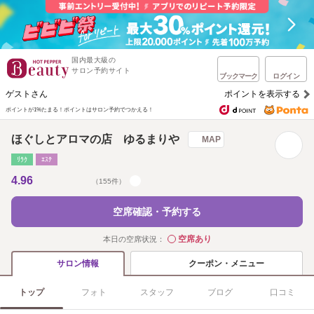
国内最大級の
サロン予約サイト
ブックマーク
ログイン
ゲストさん
ポイントを表示する
ポイントが1%たまる！
ポイントはサロン予約でつかえる！
ほぐしとアロマの店 ゆるまりや
MAP
ﾘﾗｸ
ｴｽﾃ
4.96
（155件）
空席確認・予約する
空席あり
本日の空席状況：
◯
クーポン・メニュー
サロン情報
トップ
フォト
スタッフ
ブログ
口コミ