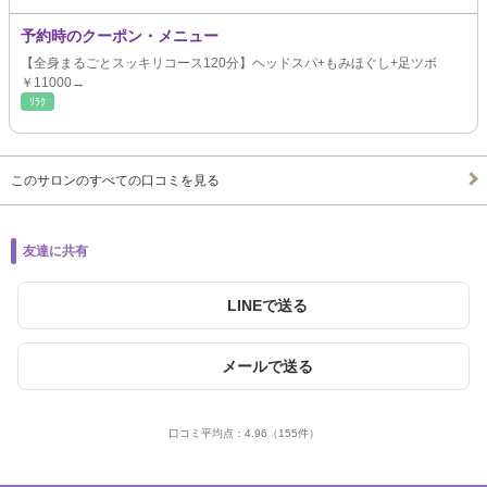
予約時のクーポン・メニュー
【全身まるごとスッキリコース120分】ヘッドスパ+もみほぐし+足ツボ
￥11000→
ﾘﾗｸ
このサロンのすべての口コミを見る
友達に共有
LINEで送る
メールで送る
口コミ平均点：
4.96
（155件）