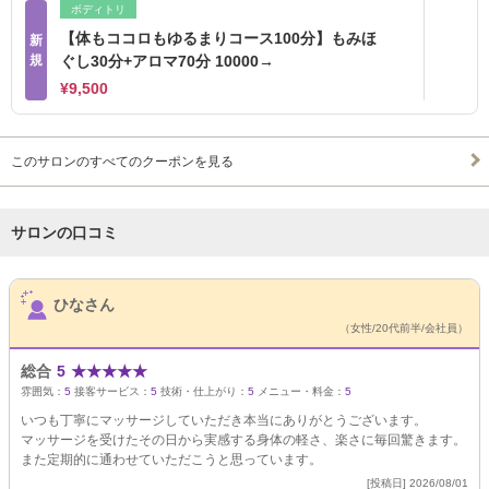
ボディトリ
【体もココロもゆるまりコース100分】もみほ
新
規
ぐし30分+アロマ70分 10000→
¥9,500
このサロンのすべてのクーポンを見る
サロンの口コミ
サロンPick Up
ひなさん
（女性/20代前半/会社員）
総合
5
★
★
★
★
★
雰囲気：
5
接客サービス：
5
技術・仕上がり：
5
メニュー・料金：
5
いつも丁寧にマッサージしていただき本当にありがとうございます。
マッサージを受けたその日から実感する身体の軽さ、楽さに毎回驚きます。
また定期的に通わせていただこうと思っています。
[投稿日] 2026/08/01