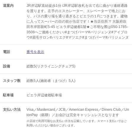
道案内
JR岸辺駅直結徒歩1分 /JR岸辺駅改札を出て右に曲がり連絡通路
を渡ります。左手のエスカレーター、エレベーターで地上にお
り、バスの乗り場を通り過ぎるとビエラの１Fにつきます。建物
に入ってスーパーの目の前が当店です！★当店住所:〒大阪府吹
田市岸部新町5-45 ビエラ岸辺健都1階★ご不明な際は050-1785-
3508へご連絡ください♪#まつげパーマ#パリジェンヌ#アイブロ
ウ#眉毛サロン#パリエク#マツエク#まつげパーマ#パリジェンヌ
電話
番号を表示
設備
総数5(リクライニングチェア5)
スタッフ数
総数5人(施術者（まつげ）5人)
駐車場
ビエラ岸辺健都駐車場
支払い方法
Visa／Mastercard／JCB／American Express／Diners Club／Un
ionPay（銀聯）／お会計は完全キャッシュレスとなります
※店頭で利用可能なお支払い方法を記載しています。スマート支払いではご
利用いただけない場合がございます。