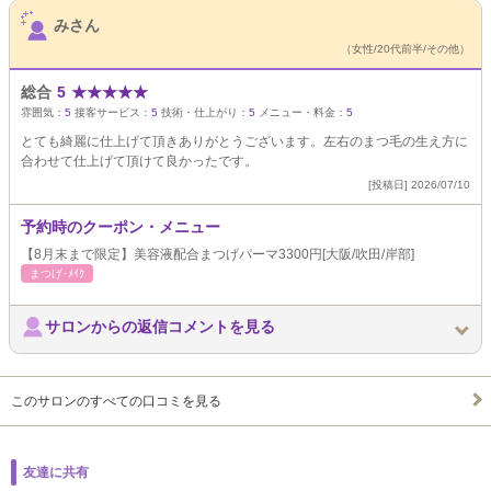
サロンPick Up
みさん
（女性/20代前半/その他）
総合
5
★
★
★
★
★
雰囲気：
5
接客サービス：
5
技術・仕上がり：
5
メニュー・料金：
5
とても綺麗に仕上げて頂きありがとうございます。左右のまつ毛の生え方に
合わせて仕上げて頂けて良かったです。
[投稿日] 2026/07/10
予約時のクーポン・メニュー
【8月末まで限定】美容液配合まつげパーマ3300円[大阪/吹田/岸部]
まつげ･ﾒｲｸ
サロンからの返信コメントを見る
このサロンのすべての口コミを見る
友達に共有