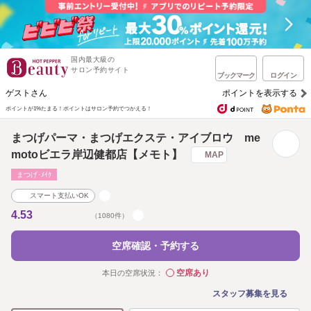
国内最大級の
サロン予約サイト
ブックマーク
ログイン
ゲストさん
ポイントを表示する
ポイントが1%たまる！
ポイントはサロン予約でつかえる！
まつげパーマ・まつげエクステ・アイブロウ me
motoビエラ岸辺健都店【メモト】
MAP
まつげ･ﾒｲｸ
スマート支払いOK
4.53
（1080件）
空席確認・予約する
空席あり
本日の空席状況：
◯
スタッフ募集を見る