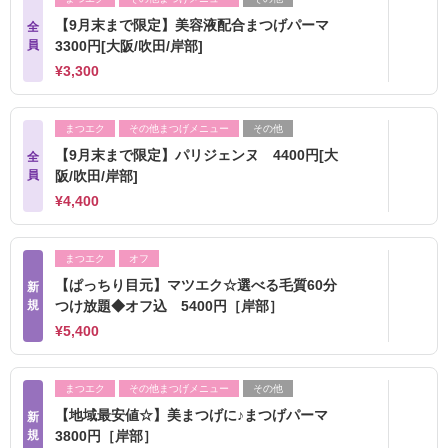
【9月末まで限定】美容液配合まつげパーマ
全
員
3300円[大阪/吹田/岸部]
¥3,300
まつエク
その他まつげメニュー
その他
【9月末まで限定】パリジェンヌ 4400円[大
全
員
阪/吹田/岸部]
¥4,400
まつエク
オフ
【ぱっちり目元】マツエク☆選べる毛質60分
新
規
つけ放題◆オフ込 5400円［岸部］
¥5,400
まつエク
その他まつげメニュー
その他
【地域最安値☆】美まつげに♪まつげパーマ
新
規
3800円［岸部］