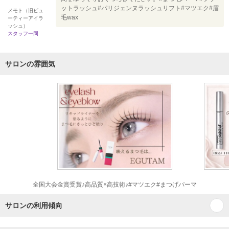
ットラッシュ#パリジェンヌラッシュリフト#マツエク#眉
メモト（旧ビュ
毛wax
ーティーアイラ
ッシュ）
スタッフ一同
サロンの雰囲気
全国大会金賞受賞♪高品質×高技術♪#マツエク#まつげパーマ
サロンの利用傾向