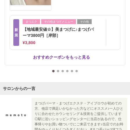
まつエク
その他まつげメニュー
その他
【地域最安値☆】美まつげに♪まつげパ
新
規
ーマ3800円［岸部］
¥3,800
おすすめクーポンをもっと見る
サロンからの一言
まつげパーマ・まつげエクステ・アイブロウが初めての
方、他店で満足いかなかった方などにオススメ♪一人ひと
りに合わせたカウンセリング＆技術をご提供しています
◎駅に近いショッピングセンターに当店があるので、仕
事帰りやお買い物ついでにご来店できます♪当店でのお時
間をゆっくりおくつろぎください。#まつ毛パーマ#フラ