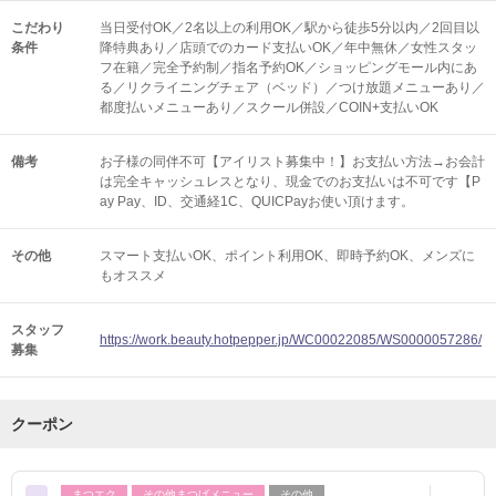
こだわり
当日受付OK／2名以上の利用OK／駅から徒歩5分以内／2回目以
条件
降特典あり／店頭でのカード支払いOK／年中無休／女性スタッ
フ在籍／完全予約制／指名予約OK／ショッピングモール内にあ
る／リクライニングチェア（ベッド）／つけ放題メニューあり／
都度払いメニューあり／スクール併設／COIN+支払いOK
備考
お子様の同伴不可【アイリスト募集中！】お支払い方法→お会計
は完全キャッシュレスとなり、現金でのお支払いは不可です【P
ay Pay、ID、交通経1C、QUICPayお使い頂けます。
その他
スマート支払いOK
ポイント利用OK
即時予約OK
メンズに
もオススメ
スタッフ
https://work.beauty.hotpepper.jp/WC00022085/WS0000057286/
募集
クーポン
まつエク
その他まつげメニュー
その他