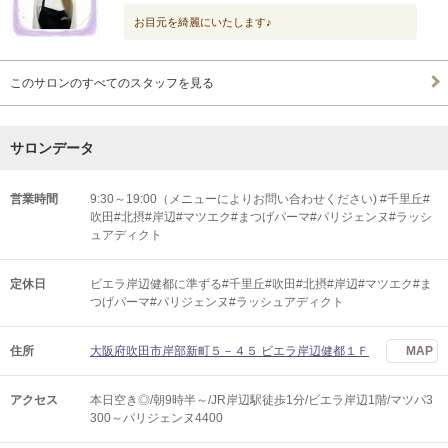
お目元を綺麗にいたします♪
このサロンのすべてのスタッフを見る
サロンデータ
営業時間
9:30～19:00（メニューによりお問い合わせください) #千里丘#
吹田#北摂#岸辺#マツエク#まつげパーマ#パリジェンヌ#ラッシ
ュアディクト
定休日
ビエラ岸辺健都に準ずる#千里丘#吹田#北摂#岸辺#マツエク#ま
つげパーマ#パリジェンヌ#ラッシュアディクト
住所
大阪府吹田市岸部新町５－４５ ビエラ岸辺健都１Ｆ
MAP
アクセス
本日空き◎/朝9時半～/JR岸辺駅徒歩1分/ビエラ岸辺1階/マツパ3
300～パリジェンヌ4400