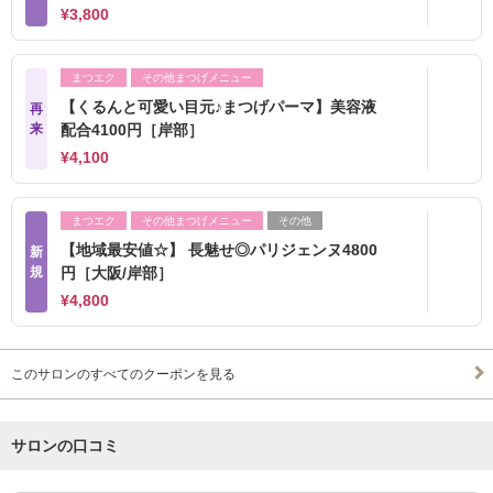
¥3,800
まつエク
その他まつげメニュー
【くるんと可愛い目元♪まつげパーマ】美容液
再
来
配合4100円［岸部］
¥4,100
まつエク
その他まつげメニュー
その他
【地域最安値☆】 長魅せ◎パリジェンヌ4800
新
規
円［大阪/岸部］
¥4,800
このサロンのすべてのクーポンを見る
サロンの口コミ