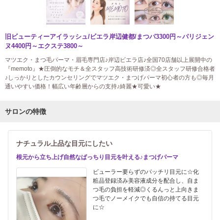
旧ビューティーアイラッシュ/ビエラ岸辺健都/まつパ3300円～パリジェン
ヌ4400円～エクステ3800～
マツエク・まつ毛パーマ・眉毛専門店♪岸辺ビエラ店♪全国70店舗以上展開中の
『memoto』★圧倒的なモチ＆全スタッフ高技術研修済◎全スタッフ研修合格者
♪しっかりとしたカウンセリングでマツエク・まつげパーマ初心者の方も◎毎月
通いやすい価格！幅広い年齢層からの支持♪綺麗★可愛い★
サロンの特徴
ナチュラル上品な目元にしたい
根元から立ち上げ自然なぱっちり目元を叶える♪まつげパーマ
ビューラー要らずのパッチリ目元に☆化
粧品登録済み美容液成分を配合し、自ま
つ毛の負担を軽減◎くるんっと上向きま
つ毛でノーメイクでも自信の持てる目元
に☆