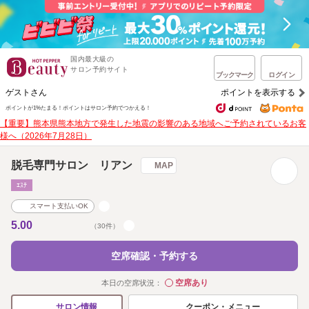
国内最大級の
サロン予約サイト
ブックマーク
ログイン
ゲストさん
ポイントを表示する
ポイントが1%たまる！
ポイントはサロン予約でつかえる！
【重要】熊本県熊本地方で発生した地震の影響のある地域へご予約されているお客
様へ（2026年7月28日）
脱毛専門サロン リアン
MAP
ｴｽﾃ
スマート支払いOK
5.00
（30件）
空席確認・予約する
空席あり
本日の空席状況：
◯
クーポン・メニュー
サロン情報