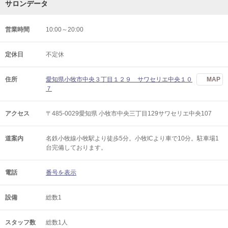
サロンデータ
営業時間
10:00～20:00
定休日
不定休
住所
愛知県小牧市中央３丁目１２９ サワセリエ中央１０
MAP
７
アクセス
〒485-0029愛知県 小牧市中央三丁目129サワセリエ中央107
道案内
名鉄小牧線小牧駅より徒歩5分。小牧ICより車で10分。駐車場1
台完備しております。
電話
番号を表示
設備
総数1
スタッフ数
総数1人