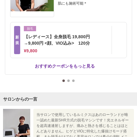
肌にも施術可能＊
脱毛
【レディース】全身脱毛 19,800円
新
規
→9,800円 <顔、VIO込み> 120分
¥9,800
おすすめクーポンをもっと見る
サロンからの一言
当サロンで使用しているルミクスはあのローランドが唯
一認めた最新SHR方式の脱毛マシンです！光エネルギー
を超高速連射しますが、痛みと熱さを感じることはほと
んどありません。ヒゲとVIOに特化した爆抜けモード搭
載。また脱毛だけでなく美容サロンでは希少なBBLメニ