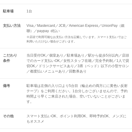
駐車場
1台
支払い方法
Visa／Mastercard／JCB／American Express／UnionPay（銀
聯）／paypay d払い
※店頭で利用可能なお支払い方法を記載しています。スマート支払いではご
利用いただけない場合がございます。
こだわり
当日受付OK／個室あり／駐車場あり／駅から徒歩5分以内／店頭
条件
でのカード支払いOK／女性スタッフ在籍／完全予約制／1人で貸
切OK／ドリンクサービスあり／3席（ベッド）以下の小型サロン
／都度払いメニューあり／回数券あり
備考
駐車場は左側の入り口より5台目（輪止めの両方にに黄色い反射
テープ）をご利用ください。1台分しかございませんので、予約
時間より早くご来店された場合、空いていないことがございま
す。
その他
スマート支払いOK
ポイント利用OK
即時予約OK
メンズに
もオススメ