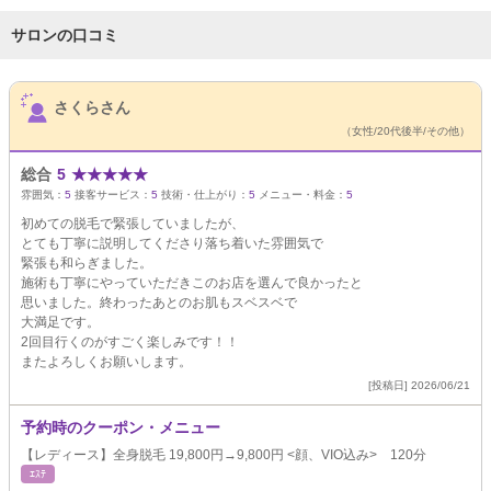
サロンの口コミ
サロンPick Up
さくらさん
（女性/20代後半/その他）
総合
5
★
★
★
★
★
雰囲気：
5
接客サービス：
5
技術・仕上がり：
5
メニュー・料金：
5
初めての脱毛で緊張していましたが、
とても丁寧に説明してくださり落ち着いた雰囲気で
緊張も和らぎました。
施術も丁寧にやっていただきこのお店を選んで良かったと
思いました。終わったあとのお肌もスベスベで
大満足です。
2回目行くのがすごく楽しみです！！
またよろしくお願いします。
[投稿日] 2026/06/21
予約時のクーポン・メニュー
【レディース】全身脱毛 19,800円→9,800円 <顔、VIO込み> 120分
ｴｽﾃ