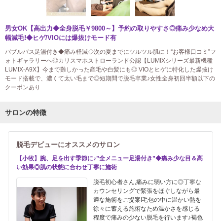
男女OK【高出力◆全身脱毛￥9800～】予約の取りやすさ◎痛み少なめ大
幅減毛!◆ヒゲ/VIOには爆抜けモード有
バブルバス足湯付き◆痛み軽減◇次の夏までにツルツル肌に！“お客様口コミ”フ
ォトギャラリーへ◎カリスマホストローランド公認【LUMIXシリーズ最新機種
LUMIX-A9X】今まで難しかった産毛や白髪にも◎ VIOとヒゲに特化した爆抜け
モード搭載で、濃くて太い毛まで◎短期間で脱毛卒業♪女性全身初回半額以下の
クーポンあり
サロンの特徴
脱毛デビューにオススメのサロン
【小牧】腕、足を出す季節に♪”全メニュー足湯付き”◆痛み少な目＆高
い効果◎肌の状態に合わせ丁寧に施術
脱毛初心者さん,痛みに弱い方に◎丁寧な
カウンセリングで緊張をほぐしながら最
適な施術をご提案!毛包の中に温かい熱を
徐々に蓄える施術なため温かさを感じる
程度で痛みの少ない脱毛を行います♪褐色