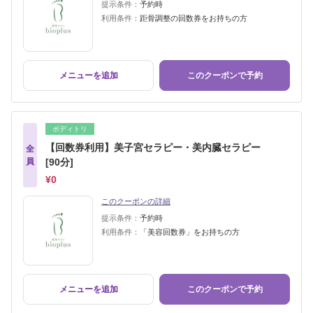
提示条件：
予約時
利用条件：
距骨調整の回数券をお持ちの方
メニューを追加
このクーポンで予約
ボディトリ
【回数券利用】美子宮セラピー・美内臓セラピー
全
員
[90分]
¥0
このクーポンの詳細
提示条件：
予約時
利用条件：
「美容回数券」をお持ちの方
メニューを追加
このクーポンで予約