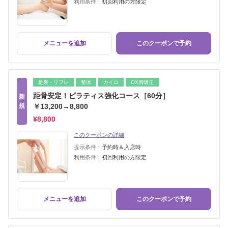
利用条件：
初回利用の方限定
メニューを追加
このクーポンで予約
足裏・リフレ
整体
カイロ
OX脚矯正
距骨安定！ピラティス強化コース［60分］
新
規
￥13,200→8,800
¥8,800
このクーポンの詳細
提示条件：
予約時＆入店時
利用条件：
初回利用の方限定
メニューを追加
このクーポンで予約