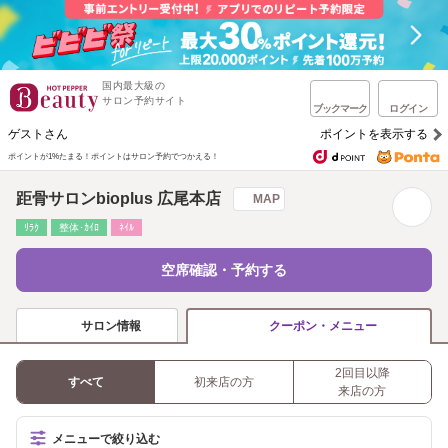
国内最大級の
サロン予約サイト
ブックマーク
ログイン
ゲストさん
ポイントを表示する
ポイントが1%たまる！
ポイントはサロン予約でつかえる！
距骨サロンbioplus 広尾本店
MAP
ﾘﾗｸ
整体･ｶｲﾛ
ﾈｲﾙ
空席確認・予約する
サロン情報
クーポン・メニュー
2回目以降
すべて
初来店の方
来店の方
メニューで絞り込む