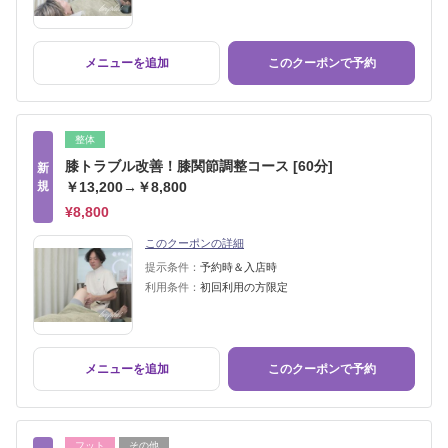
メニューを追加
このクーポンで予約
整体
膝トラブル改善！膝関節調整コース [60分]
新
規
￥13,200→￥8,800
¥8,800
このクーポンの詳細
提示条件：
予約時＆入店時
利用条件：
初回利用の方限定
メニューを追加
このクーポンで予約
フット
その他