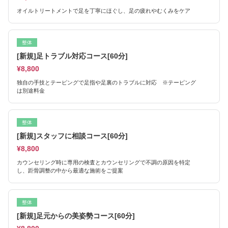
オイルトリートメントで足を丁寧にほぐし、足の疲れやむくみをケア
整体
[新規]足トラブル対応コース[60分]
¥8,800
独自の手技とテーピングで足指や足裏のトラブルに対応 ※テーピング
は別途料金
整体
[新規]スタッフに相談コース[60分]
¥8,800
カウンセリング時に専用の検査とカウンセリングで不調の原因を特定
し、距骨調整の中から最適な施術をご提案
整体
[新規]足元からの美姿勢コース[60分]