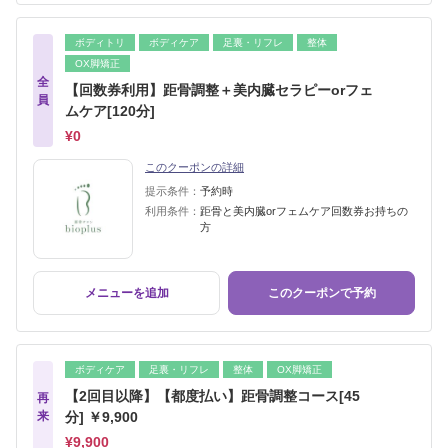
ボディトリ
ボディケア
足裏・リフレ
整体
OX脚矯正
全
【回数券利用】距骨調整＋美内臓セラピーorフェ
員
ムケア[120分]
¥0
このクーポンの詳細
提示条件：
予約時
利用条件：
距骨と美内臓orフェムケア回数券お持ちの
方
メニューを追加
このクーポンで予約
ボディケア
足裏・リフレ
整体
OX脚矯正
【2回目以降】【都度払い】距骨調整コース[45
再
来
分] ￥9,900
¥9,900