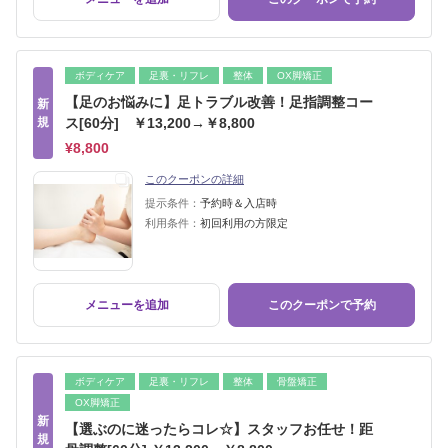
ボディケア
足裏・リフレ
整体
OX脚矯正
【足のお悩みに】足トラブル改善！足指調整コー
新
規
ス[60分] ￥13,200→￥8,800
¥8,800
このクーポンの詳細
提示条件：
予約時＆入店時
利用条件：
初回利用の方限定
メニューを追加
このクーポンで予約
ボディケア
足裏・リフレ
整体
骨盤矯正
OX脚矯正
新
【選ぶのに迷ったらコレ☆】スタッフお任せ！距
規