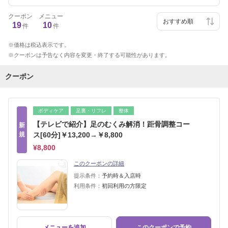
クーポン
メニュー
19
10
件
件
価格は税込表示です。
クーポンは予告なく内容を変更・終了する可能性があります。
クーポン
ボディケア
足裏・リフレ
整体
【テレビで紹介】足のむくみ解消！距骨調整コー
新
規
ス[60分]￥13,200→￥8,800
¥8,800
このクーポンの詳細
提示条件：
予約時＆入店時
利用条件：
初回利用の方限定
メニューを追加
このクーポンで予約