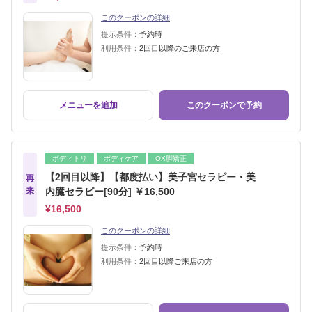
このクーポンの詳細
提示条件：
予約時
利用条件：
2回目以降のご来店の方
メニューを追加
このクーポンで予約
ボディトリ
ボディケア
OX脚矯正
【2回目以降】【都度払い】美子宮セラピー・美
再
来
内臓セラピー[90分] ￥16,500
¥16,500
このクーポンの詳細
提示条件：
予約時
利用条件：
2回目以降ご来店の方