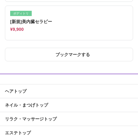
ボディトリ
[新規]美内臓セラピー
¥9,900
ブックマークする
ヘアトップ
ネイル・まつげトップ
リラク・マッサージトップ
エステトップ