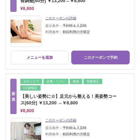
骨調整[60分] ￥13,200→￥8,800
¥8,800
このクーポンの詳細
提示条件：
予約時＆入店時
利用条件：
初回利用の方限定
メニューを追加
このクーポンで予約
ボディケア
足裏・リフレ
整体
骨盤矯正
OX脚矯正
新
【美しい姿勢に☆】足元から整える！美姿勢コー
規
ス[60分] ￥13,200 →￥8,800
¥8,800
このクーポンの詳細
提示条件：
予約時＆入店時
利用条件：
初回利用の方限定