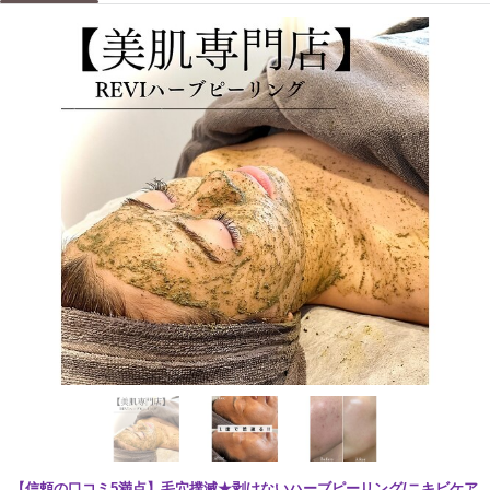
【信頼の口コミ5満点】毛穴撲滅★剥けないハーブピーリング/ニキビケア