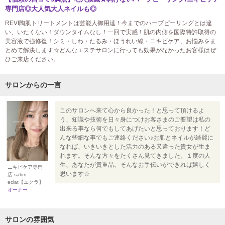
専門店◎大人気大人ネイルも◎
REVI陶肌トリートメントは芸能人御用達！今までのハーブピーリングとは違
い、いたくない！ダウンタイムなし！一回で実感！肌の内側を国際特許取得の
美容液で強修復！シミ・しわ・たるみ・ほうれい線・ニキビケア、お悩みをま
とめて解決します☆どんなエステサロンに行っても効果がなかったお客様はぜ
ひご来店ください。
サロンからの一言
このサロンへ来て心から良かった！と思って頂けるよ
う、知識や技術を日々身につけお客さまのご要望は私の
出来る事なら何でもしてあげたいと思っております！ど
んな些細な事でもご連絡ください♪お肌とネイルが綺麗に
なれば、いきいきとした活力のある又違った貴女が生ま
れます。そんな方々をたくさん見てきました。１度の人
生、あなたが貴重品。そんなお手伝いができれば嬉しく
ニキビケア専門
思います☆
店 salon
eclat【エクラ】
オーナー
サロンの雰囲気