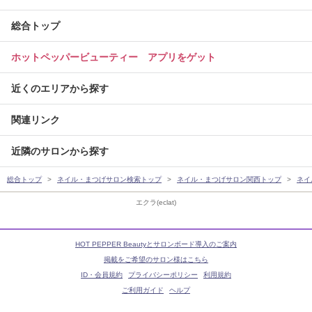
総合トップ
ホットペッパービューティー アプリをゲット
近くのエリアから探す
関連リンク
近隣のサロンから探す
総合トップ
ネイル・まつげサロン検索トップ
ネイル・まつげサロン関西トップ
ネイ
エクラ(eclat)
HOT PEPPER Beautyとサロンボード導入のご案内
掲載をご希望のサロン様はこちら
ID・会員規約
プライバシーポリシー
利用規約
ご利用ガイド
ヘルプ