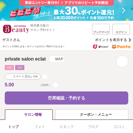
国内最大級の
サロン予約サイト
ブックマーク
ログイン
ゲストさん
ポイントを表示する
ポイントが1%たまる！
ポイントはサロン予約でつかえる！
private salon eclat
MAP
ﾈｲﾙ
ｴｽﾃ
スマート支払いOK
5.00
（35件）
空席確認・予約する
クーポン・メニュー
サロン情報
トップ
フォト
スタッフ
ブログ
口コミ