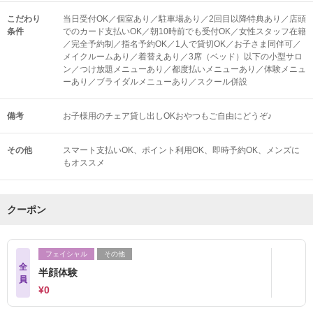
こだわり
当日受付OK／個室あり／駐車場あり／2回目以降特典あり／店頭
条件
でのカード支払いOK／朝10時前でも受付OK／女性スタッフ在籍
／完全予約制／指名予約OK／1人で貸切OK／お子さま同伴可／
メイクルームあり／着替えあり／3席（ベッド）以下の小型サロ
ン／つけ放題メニューあり／都度払いメニューあり／体験メニュ
ーあり／ブライダルメニューあり／スクール併設
備考
お子様用のチェア貸し出しOKおやつもご自由にどうぞ♪
その他
スマート支払いOK
ポイント利用OK
即時予約OK
メンズに
もオススメ
クーポン
フェイシャル
その他
全
半顔体験
員
¥0