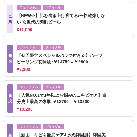
フェイシャル
ブライダル
【NEW☆】肌を磨き上げ育てる/一切乾燥しな
全
員
い 次世代の陶肌ピール
¥11,000
フェイシャル
ブライダル
【初回限定スペシャルパック付き☆】ハーブ
新
規
ピーリング初体験♪￥13750→￥9900
¥9,900
フェイシャル
ブライダル
【人気NO.1☆1年以上お悩みのニキビケア】自
新
規
分史上最高の素肌 ￥18700→￥13200
¥13,200
フェイシャル
ブライダル
【頑固ニキビを徹底ケア&水光韓国肌】韓国美
新