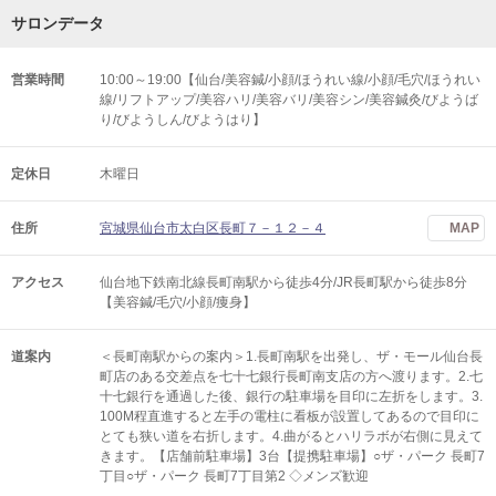
サロンデータ
営業時間
10:00～19:00【仙台/美容鍼/小顔/ほうれい線/小顔/毛穴/ほうれい
線/リフトアップ/美容ハリ/美容バリ/美容シン/美容鍼灸/びようば
り/びようしん/びようはり】
定休日
木曜日
住所
宮城県仙台市太白区長町７－１２－４
MAP
アクセス
仙台地下鉄南北線長町南駅から徒歩4分/JR長町駅から徒歩8分
【美容鍼/毛穴/小顔/痩身】
道案内
＜長町南駅からの案内＞1.長町南駅を出発し、ザ・モール仙台長
町店のある交差点を七十七銀行長町南支店の方へ渡ります。2.七
十七銀行を通過した後、銀行の駐車場を目印に左折をします。3.
100M程直進すると左手の電柱に看板が設置してあるので目印に
とても狭い道を右折します。4.曲がるとハリラボが右側に見えて
きます。【店舗前駐車場】3台【提携駐車場】○ザ・パーク 長町7
丁目○ザ・パーク 長町7丁目第2 ◇メンズ歓迎