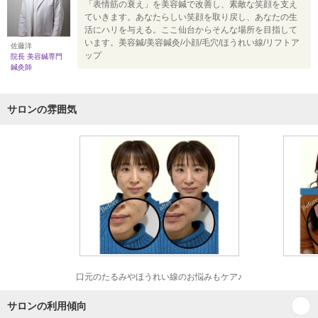
「表情筋の衰え」を美容鍼で改善し、素敵な笑顔を支え
ていきます。あなたらしい笑顔を取り戻し、あなたの生
活にハリを与える。ここ仙台からそんな場所を目指して
います。美容鍼/美容鍼灸/小顔/毛穴/ほうれい線/リフトア
佐藤洋
ップ
院長 美容鍼専門
鍼灸師
サロンの雰囲気
口元のたるみやほうれい線のお悩みもケア♪
サロンの利用傾向