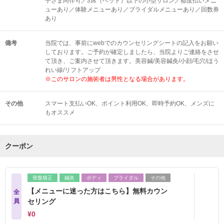
子さま同伴可／3席（ベッド）以下の小型サロン／都度払いメニ
ューあり／体験メニューあり／ブライダルメニューあり／回数券
あり
備考
当院では、事前にwebでのカウンセリングシートの記入をお願い
しております。ご予約が確定しましたら、当院よりご連絡をさせ
て頂き、ご案内させて頂きます。美容鍼/美容鍼灸/小顔/毛穴/ほう
れい線/リフトアップ
※このサロンの施術者は男性となる場合があります。
その他
スマート支払いOK
ポイント利用OK
即時予約OK
メンズに
もオススメ
クーポン
骨盤矯正
鍼灸
ボディ
ブライダル
その他
【メニューに迷った方はこちら】無料カウン
全
員
セリング
¥0