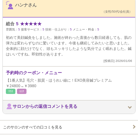
ハンナさん
（女性/50代/会社員）
総合
5
★
★
★
★
★
雰囲気：
5
接客サービス：
5
技術・仕上がり：
5
メニュー・料金：
5
初めて美顔鍼灸をしました。施術が終わった直後から数日経過しても、肌の
弾力は変わらずなのに驚いています。今後も継続してみたいと思いました。
全体的に顔だけでなく、頭もスッキリしたような気分でよく眠れました。鍼
はいいですね。即効性があります。
[投稿日] 2026/01/06
予約時のクーポン・メニュー
【1番人気】毛穴・肌質・ほうれい線に！EXO美容鍼プレミアム
￥24800→￥3980
ﾘﾗｸ
ｴｽﾃ
サロンからの返信コメントを見る
このサロンのすべての口コミを見る