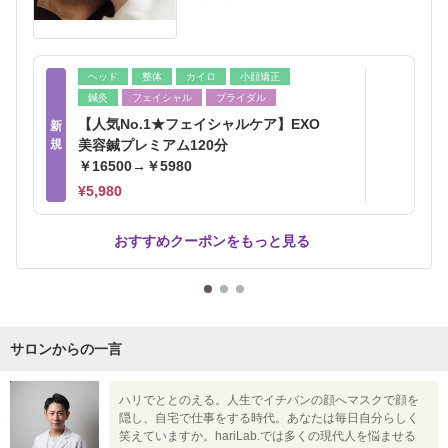
ヘッド
整体
カイロ
小顔矯正
鍼灸
フェイシャル
ブライダル
【人気No.1★フェイシャルケア】EXO
新
規
美容鍼プレミアム120分
￥16500→￥5980
¥5,980
おすすめクーポンをもっと見る
サロンからの一言
ハリでととのえる。人生でイチバンの顔へマスクで顔を
隠し、自宅で仕事をする時代。あなたは毎日自分らしく
笑えていますか。hariLab.では多くの現代人を悩ませる