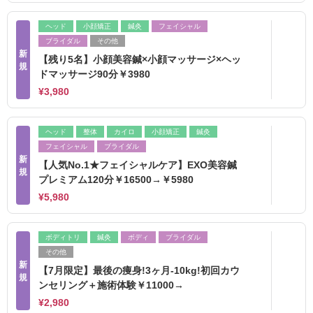
ヘッド
小顔矯正
鍼灸
フェイシャル
ブライダル
その他
新
【残り5名】小顔美容鍼×小顔マッサージ×ヘッ
規
ドマッサージ90分￥3980
¥3,980
ヘッド
整体
カイロ
小顔矯正
鍼灸
フェイシャル
ブライダル
新
【人気No.1★フェイシャルケア】EXO美容鍼
規
プレミアム120分￥16500→￥5980
¥5,980
ボディトリ
鍼灸
ボディ
ブライダル
その他
新
【7月限定】最後の痩身!3ヶ月-10kg!初回カウ
規
ンセリング＋施術体験￥11000→
¥2,980