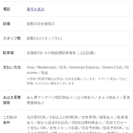
電話
番号を表示
設備
総数2(完全個室2)
スタッフ数
総数3人(スタッフ3人)
駐車場
店舗前3台 その他提携駐車場有（上記記載）
支払い方法
Visa／Mastercard／JCB／American Express／Diners Club／Di
scover／現金
※店頭で利用可能なお支払い方法を記載しています。スマート支払いではご
利用いただけない場合がございます。
あはき柔整
あん摩マッサージ指圧師あり／はり師あり／きゅう師あり／柔道
資格
整復師あり
こだわり
当日受付OK／2名以上の利用OK／女性専用／個室あり／駐車場
条件
あり／駅から徒歩5分以内／2回目以降特典あり／店頭でのカー
ド支払いOK／女性スタッフ在籍／完全予約制／指名予約OK／お