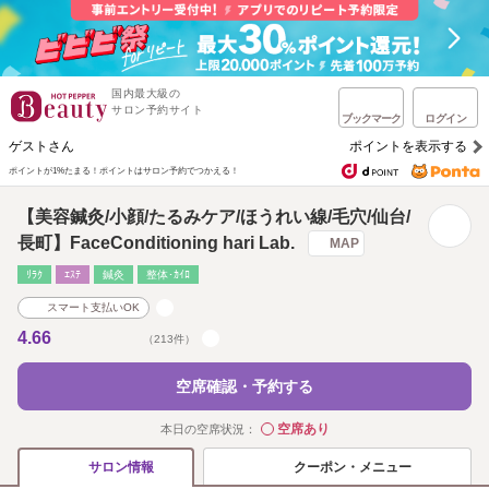
国内最大級の
サロン予約サイト
ブックマーク
ログイン
ゲストさん
ポイントを表示する
ポイントが1%たまる！
ポイントはサロン予約でつかえる！
【美容鍼灸/小顔/たるみケア/ほうれい線/毛穴/仙台/
長町】FaceConditioning hari Lab.
MAP
ﾘﾗｸ
ｴｽﾃ
鍼灸
整体･ｶｲﾛ
スマート支払いOK
4.66
（213件）
空席確認・予約する
空席あり
本日の空席状況：
◯
クーポン・メニュー
サロン情報