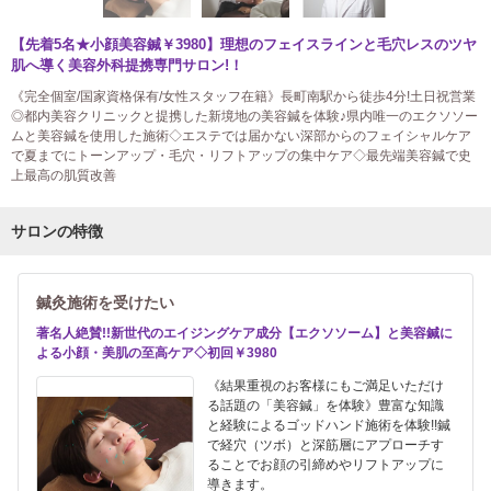
【先着5名★小顔美容鍼￥3980】理想のフェイスラインと毛穴レスのツヤ
肌へ導く美容外科提携専門サロン!！
《完全個室/国家資格保有/女性スタッフ在籍》長町南駅から徒歩4分!土日祝営業
◎都内美容クリニックと提携した新境地の美容鍼を体験♪県内唯一のエクソソー
ムと美容鍼を使用した施術◇エステでは届かない深部からのフェイシャルケア
で夏までにトーンアップ・毛穴・リフトアップの集中ケア◇最先端美容鍼で史
上最高の肌質改善
サロンの特徴
鍼灸施術を受けたい
著名人絶賛!!新世代のエイジングケア成分【エクソソーム】と美容鍼に
よる小顔・美肌の至高ケア◇初回￥3980
《結果重視のお客様にもご満足いただけ
る話題の「美容鍼」を体験》豊富な知識
と経験によるゴッドハンド施術を体験!!鍼
で経穴（ツボ）と深筋層にアプローチす
ることでお顔の引締めやリフトアップに
導きます。