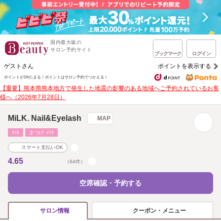
国内最大級の
サロン予約サイト
ブックマーク
ログイン
ゲストさん
ポイントを表示する
ポイントが1%たまる！
ポイントはサロン予約でつかえる！
【重要】熊本県熊本地方で発生した地震の影響のある地域へご予約されているお客
様へ（2026年7月28日）
MiLK. Nail&Eyelash
MAP
ﾈｲﾙ
まつげ･ﾒｲｸ
スマート支払いOK
4.65
（64件）
空席確認・予約する
クーポン・メニュー
サロン情報