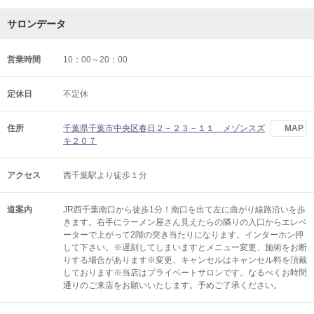
サロンデータ
営業時間
10：00～20：00
定休日
不定休
住所
千葉県千葉市中央区春日２－２３－１１ メゾンスズ
MAP
キ２０７
アクセス
西千葉駅より徒歩１分
道案内
JR西千葉南口から徒歩1分！南口を出て左に曲がり線路沿いを歩
きます。右手にラーメン屋さん見えたらの隣りの入口からエレベ
ーターで上がって2階の突き当たりになります。インターホン押
して下さい。※遅刻してしまいますとメニュー変更、施術をお断
りする場合があります※変更、キャンセルはキャンセル料を頂戴
しております※当店はプライベートサロンです。なるべくお時間
通りのご来店をお願いいたします。予めご了承ください。