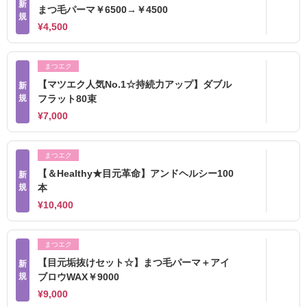
新
まつ毛パーマ￥6500→￥4500
規
¥4,500
まつエク
【マツエク人気No.1☆持続力アップ】ダブル
新
規
フラット80束
¥7,000
まつエク
【＆Healthy★目元革命】アンドヘルシー100
新
規
本
¥10,400
まつエク
【目元垢抜けセット☆】まつ毛パーマ＋アイ
新
規
ブロウWAX￥9000
¥9,000