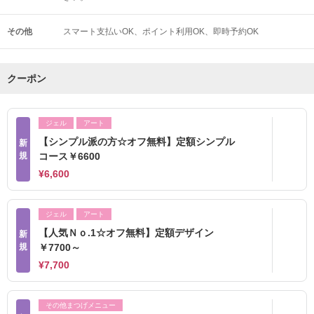
その他
スマート支払いOK
ポイント利用OK
即時予約OK
クーポン
ジェル
アート
【シンプル派の方☆オフ無料】定額シンプル
新
規
コース￥6600
¥6,600
ジェル
アート
【人気Ｎｏ.1☆オフ無料】定額デザイン
新
規
￥7700～
¥7,700
その他まつげメニュー