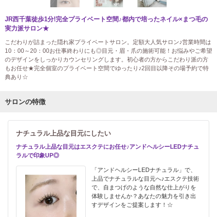
JR西千葉徒歩1分!完全プライベート空間♪都内で培ったネイル×まつ毛の
実力派サロン★
こだわりが詰まった隠れ家プライベートサロン。定額大人気サロン♪営業時間は
10：00～20：00お仕事終わりにも◎目元・眉・爪の施術可能！お悩みやご希望
のデザインをしっかりカウンセリングします。初心者の方からこだわり派の方
もお任せ★完全個室のプライベート空間でゆったり♪2回目以降その場予約で特
典あり☆
サロンの特徴
ナチュラル上品な目元にしたい
ナチュラル上品な目元はエスクテにお任せ♪アンドヘルシーLEDナチュ
ラルで印象UP◎
「アンドヘルシーLEDナチュラル」で、
上品でナチュラルな目元へ♪エスクテ技術
で、自まつげのような自然な仕上がりを
体験しませんか？あなたの魅力を引き出
すデザインをご提案します！☆