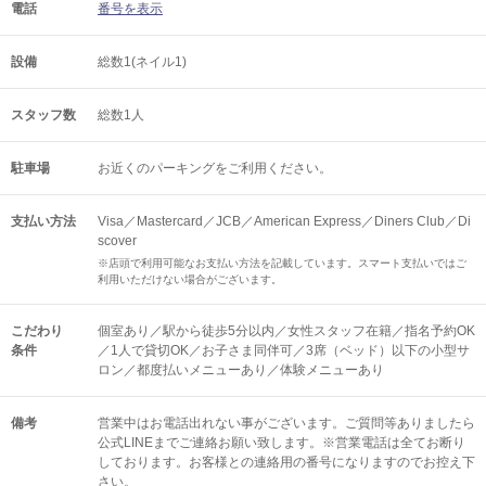
電話
番号を表示
設備
総数1(ネイル1)
スタッフ数
総数1人
駐車場
お近くのパーキングをご利用ください。
支払い方法
Visa／Mastercard／JCB／American Express／Diners Club／Di
scover
※店頭で利用可能なお支払い方法を記載しています。スマート支払いではご
利用いただけない場合がございます。
こだわり
個室あり／駅から徒歩5分以内／女性スタッフ在籍／指名予約OK
条件
／1人で貸切OK／お子さま同伴可／3席（ベッド）以下の小型サ
ロン／都度払いメニューあり／体験メニューあり
備考
営業中はお電話出れない事がございます。ご質問等ありましたら
公式LINEまでご連絡お願い致します。※営業電話は全てお断り
しております。お客様との連絡用の番号になりますのでお控え下
さい。