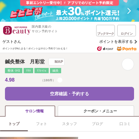
国内最大級の
サロン予約サイト
ブックマーク
ログイン
ゲストさん
ポイントを表示する
ポイントが1%たまる！
ポイントはサロン予約でつかえる！
鍼灸整体 月彩堂
MAP
整体･ｶｲﾛ
ﾘﾗｸ
ﾘﾌﾚｯｼｭ
鍼灸
4.98
（186件）
空席確認・予約する
クーポン・メニュー
サロン情報
トップ
フォト
スタッフ
ブログ
口コミ