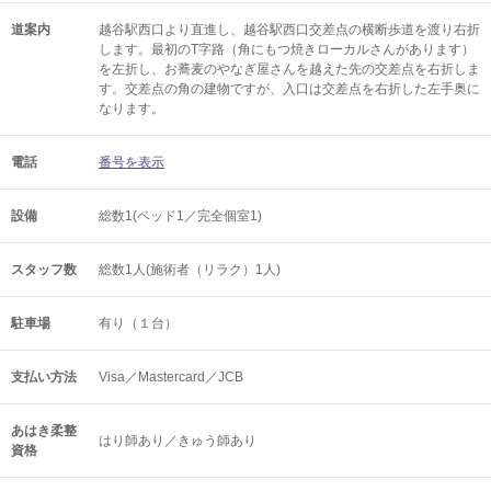
道案内
越谷駅西口より直進し、越谷駅西口交差点の横断歩道を渡り右折
します。最初のT字路（角にもつ焼きローカルさんがあります）
を左折し、お蕎麦のやなぎ屋さんを越えた先の交差点を右折しま
す。交差点の角の建物ですが、入口は交差点を右折した左手奥に
なります。
電話
番号を表示
設備
総数1(ベッド1／完全個室1)
スタッフ数
総数1人(施術者（リラク）1人)
駐車場
有り（１台）
支払い方法
Visa／Mastercard／JCB
あはき柔整
はり師あり／きゅう師あり
資格