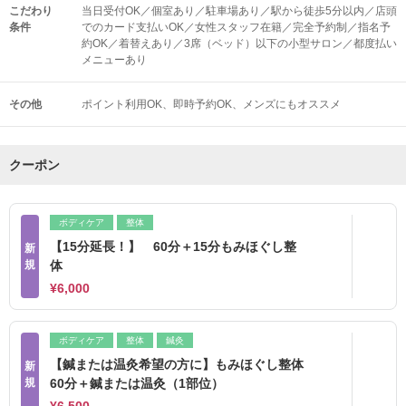
こだわり
当日受付OK／個室あり／駐車場あり／駅から徒歩5分以内／店頭
条件
でのカード支払いOK／女性スタッフ在籍／完全予約制／指名予
約OK／着替えあり／3席（ベッド）以下の小型サロン／都度払い
メニューあり
その他
ポイント利用OK
即時予約OK
メンズにもオススメ
クーポン
ボディケア
整体
【15分延長！】 60分＋15分もみほぐし整
新
規
体
¥6,000
ボディケア
整体
鍼灸
【鍼または温灸希望の方に】もみほぐし整体
新
規
60分＋鍼または温灸（1部位）