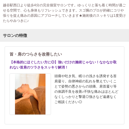
越谷駅西口より徒歩4分の完全個室サロンです。ゆっくりと落ち着く時間が過ご
せる空間で、心も身体もリフレッシュできます。スゴ腕のプロが的確にコリや
張りを捉え痛みの原因にアプローチしていきます★施術後のスッキリは1度受け
たらやみつきに♪
サロンの特徴
首・肩のつらさを改善したい
【本格的にほぐしたい方に◎】強いだけの施術じゃない！なかなか取
れない首肩のツラさをスッキリ解消！
頭痛や吐き気、眠りの浅さを誘発する首
肩凝り。自律神経の乱れを整えていくこ
とで姿勢の悪さからの頭痛、肩首凝り等
の体調不良を改善♪不快な痛みはほとんど
なくしっかりと撃退◎強さなど遠慮なく
ご相談ください◎