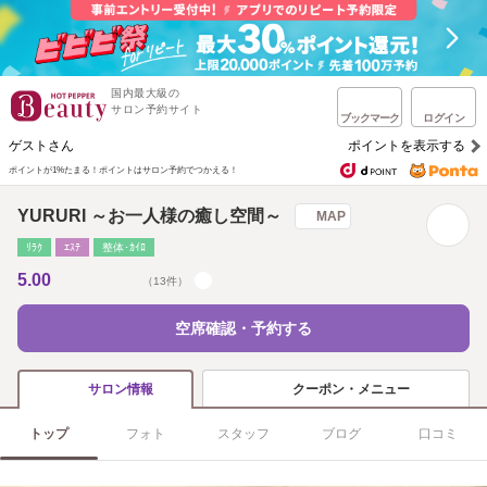
国内最大級の
サロン予約サイト
ブックマーク
ログイン
ゲストさん
ポイントを表示する
ポイントが1%たまる！
ポイントはサロン予約でつかえる！
YURURI ～お一人様の癒し空間～
MAP
ﾘﾗｸ
ｴｽﾃ
整体･ｶｲﾛ
5.00
（13件）
空席確認・予約する
クーポン・メニュー
サロン情報
トップ
フォト
スタッフ
ブログ
口コミ