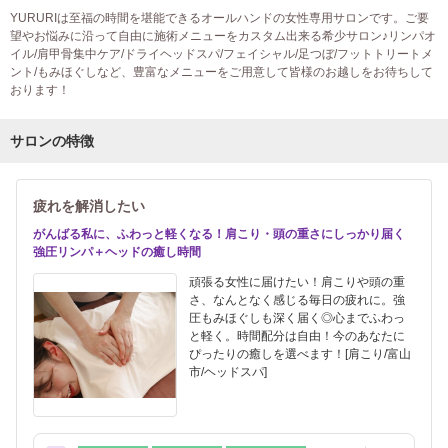
YURURIは至福の時間を堪能できるオールハンドの女性専用サロンです。ご要
望やお悩みに沿って自由に施術メニューをカスタム出来る希少サロン♪リンパオ
イル/肩甲骨集中ケア/ドライヘッドスパ/フェイシャル/足つぼ/フットトリートメ
ント/もみほぐしなど、豊富なメニューをご用意して皆様のお越しをお待ちして
おります！
サロンの特徴
疲れを解消したい
がんばる私に、ふわっと軽くなる！肩こり・頭の重さにしっかり届く
強圧リンパ＋ヘッドの癒し時間
頑張る女性に届けたい！肩こりや頭の重
さ、なんとなく感じる毎日の疲れに。強
圧もみほぐしも深く届く◎心までふわっ
と軽く。時間配分は自由！今のあなたに
ぴったりの癒しを選べます！[肩こり/富山
市/ヘッドスパ]