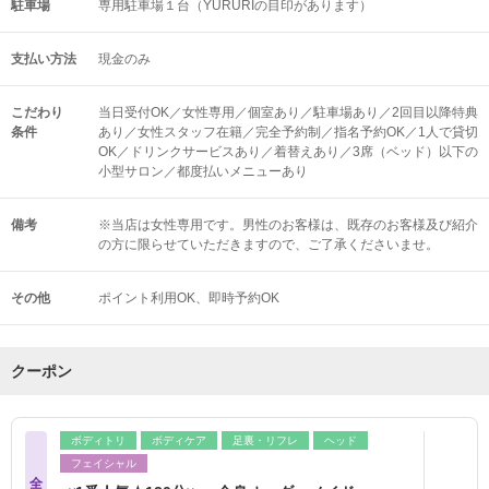
駐車場
専用駐車場１台（YURURIの目印があります）
支払い方法
現金のみ
こだわり
当日受付OK／女性専用／個室あり／駐車場あり／2回目以降特典
条件
あり／女性スタッフ在籍／完全予約制／指名予約OK／1人で貸切
OK／ドリンクサービスあり／着替えあり／3席（ベッド）以下の
小型サロン／都度払いメニューあり
備考
※当店は女性専用です。男性のお客様は、既存のお客様及び紹介
の方に限らせていただきますので、ご了承くださいませ。
その他
ポイント利用OK
即時予約OK
クーポン
ボディトリ
ボディケア
足裏・リフレ
ヘッド
フェイシャル
全