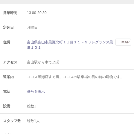
営業時間
13:00-20:30
定休日
月曜日
住所
富山県富山市黒瀬北町１丁目１１－９フレグランス黒
MAP
瀬１０１
アクセス
富山駅から車で15分
道案内
ココス黒瀬店すぐ裏。ココスの駐車場の目の前の建物です。
電話
番号を表示
設備
総数1
スタッフ数
総数1人