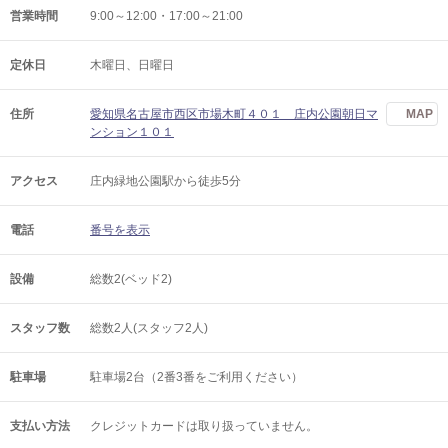
営業時間
9:00～12:00・17:00～21:00
定休日
木曜日、日曜日
住所
愛知県名古屋市西区市場木町４０１ 庄内公園朝日マ
MAP
ンション１０１
アクセス
庄内緑地公園駅から徒歩5分
電話
番号を表示
設備
総数2(ベッド2)
スタッフ数
総数2人(スタッフ2人)
駐車場
駐車場2台（2番3番をご利用ください）
支払い方法
クレジットカードは取り扱っていません。