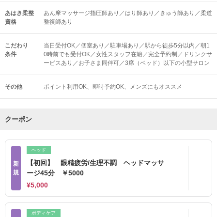
あはき柔整
あん摩マッサージ指圧師あり／はり師あり／きゅう師あり／柔道
資格
整復師あり
こだわり
当日受付OK／個室あり／駐車場あり／駅から徒歩5分以内／朝1
条件
0時前でも受付OK／女性スタッフ在籍／完全予約制／ドリンクサ
ービスあり／お子さま同伴可／3席（ベッド）以下の小型サロン
その他
ポイント利用OK
即時予約OK
メンズにもオススメ
クーポン
ヘッド
【初回】 眼精疲労/生理不調 ヘッドマッサ
新
規
ージ45分 ￥5000
¥5,000
ボディケア