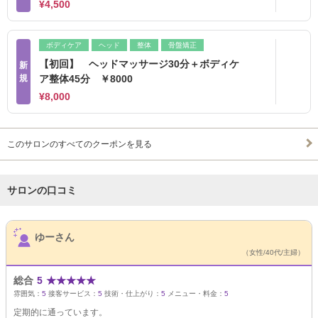
¥4,500
ボディケア
ヘッド
整体
骨盤矯正
【初回】 ヘッドマッサージ30分＋ボディケ
新
規
ア整体45分 ￥8000
¥8,000
このサロンのすべてのクーポンを見る
サロンの口コミ
サロンPick Up
ゆーさん
（女性/40代/主婦）
総合
5
★
★
★
★
★
雰囲気：
5
接客サービス：
5
技術・仕上がり：
5
メニュー・料金：
5
定期的に通っています。