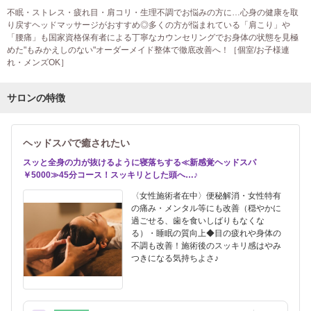
不眠・ストレス・疲れ目・肩コリ・生理不調でお悩みの方に…心身の健康を取
り戻すヘッドマッサージがおすすめ◎多くの方が悩まれている「肩こり」や
「腰痛」も国家資格保有者による丁寧なカウンセリングでお身体の状態を見極
めた"もみかえしのない"オーダーメイド整体で徹底改善へ！［個室/お子様連
れ・メンズOK］
サロンの特徴
ヘッドスパで癒されたい
スッと全身の力が抜けるように寝落ちする≪新感覚ヘッドスパ
￥5000≫45分コース！スッキリとした頭へ…♪
〈女性施術者在中〉便秘解消・女性特有
の痛み・メンタル等にも改善（穏やかに
過ごせる、歯を食いしばりもなくな
る）・睡眠の質向上◆目の疲れや身体の
不調も改善！施術後のスッキリ感はやみ
つきになる気持ちよさ♪