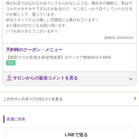
他のお店ではなかなかほぐしてもらわないような、横向きの施術と、私はデ
コルテがカチカチでダルさがあるので、そこをしっかりほぐしていただける
のが嬉しくて、通っています。
担当スタッフさんの優しい雰囲気にも癒されています！
また疲れがひどくなる前に伺います。
いつもありがとうございます☆
[投稿日] 2026/04/20
予約時のクーポン・メニュー
【猫背/スマホ首/巻き肩/姿勢改善】ボディケア整体60分￥4000
ﾘﾗｸ
サロンからの返信コメントを見る
このサロンのすべての口コミを見る
友達に共有
LINEで送る