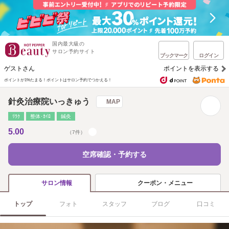
国内最大級の
サロン予約サイト
ブックマーク
ログイン
ゲストさん
ポイントを表示する
ポイントが1%たまる！
ポイントはサロン予約でつかえる！
針灸治療院いっきゅう
MAP
ﾘﾗｸ
整体･ｶｲﾛ
鍼灸
5.00
（7件）
空席確認・予約する
クーポン・メニュー
サロン情報
トップ
フォト
スタッフ
ブログ
口コミ