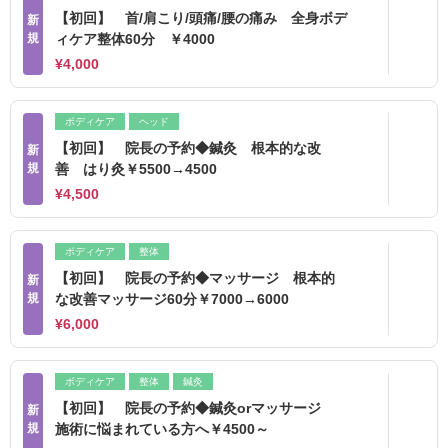
【初回】 首/肩こり/頭痛/腰の痛み 全身ボデ
新
規
ィケア整体60分 ￥4000
¥4,000
ボディケア
ヘッド
【初回】 院長の予約◆鍼灸 根本的な改
新
規
善 はり灸￥5500→4500
¥4,500
ボディケア
整体
【初回】 院長の予約◆マッサージ 根本的
新
規
な改善マッサージ60分￥7000→6000
¥6,000
ボディケア
整体
鍼灸
【初回】 院長の予約◆鍼灸orマッサージ
新
規
施術に悩まれている方へ￥4500～