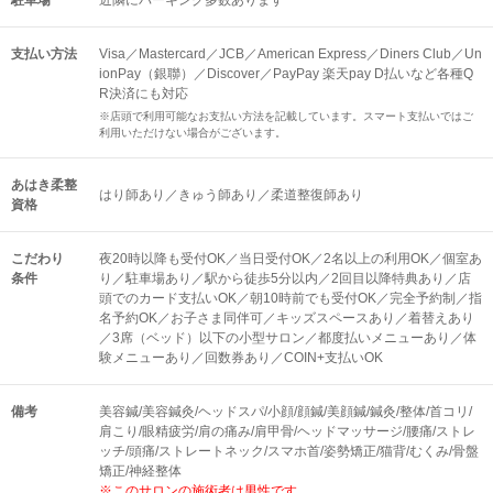
駐車場
近隣にパーキング多数あります
支払い方法
Visa／Mastercard／JCB／American Express／Diners Club／Un
ionPay（銀聯）／Discover／PayPay 楽天pay D払いなど各種Q
R決済にも対応
※店頭で利用可能なお支払い方法を記載しています。スマート支払いではご
利用いただけない場合がございます。
あはき柔整
はり師あり／きゅう師あり／柔道整復師あり
資格
こだわり
夜20時以降も受付OK／当日受付OK／2名以上の利用OK／個室あ
条件
り／駐車場あり／駅から徒歩5分以内／2回目以降特典あり／店
頭でのカード支払いOK／朝10時前でも受付OK／完全予約制／指
名予約OK／お子さま同伴可／キッズスペースあり／着替えあり
／3席（ベッド）以下の小型サロン／都度払いメニューあり／体
験メニューあり／回数券あり／COIN+支払いOK
備考
美容鍼/美容鍼灸/ヘッドスパ/小顔/顔鍼/美顔鍼/鍼灸/整体/首コリ/
肩こり/眼精疲労/肩の痛み/肩甲骨/ヘッドマッサージ/腰痛/ストレ
ッチ/頭痛/ストレートネック/スマホ首/姿勢矯正/猫背/むくみ/骨盤
矯正/神経整体
※このサロンの施術者は男性です。