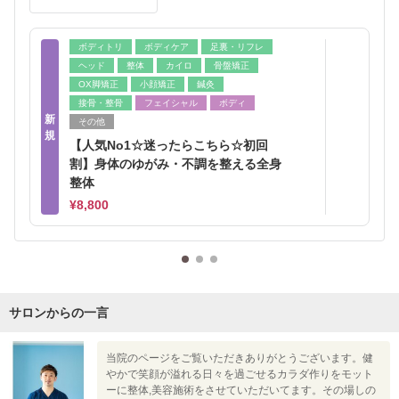
ボディトリ
ボディケア
足裏・リフレ
ヘッド
整体
カイロ
骨盤矯正
OX脚矯正
小顔矯正
鍼灸
接骨・整骨
フェイシャル
ボディ
新
その他
規
【人気No1☆迷ったらこちら☆初回
割】身体のゆがみ・不調を整える全身
整体
¥8,800
サロンからの一言
当院のページをご覧いただきありがとうございます。健
やかで笑顔が溢れる日々を過ごせるカラダ作りをモット
ーに整体,美容施術をさせていただいてます。その場しの