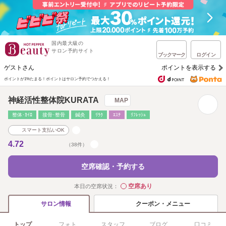
国内最大級の
サロン予約サイト
ブックマーク
ログイン
ゲストさん
ポイントを表示する
ポイントが1%たまる！
ポイントはサロン予約でつかえる！
神経活性整体院KURATA
MAP
整体･ｶｲﾛ
接骨･整骨
鍼灸
ﾘﾗｸ
ｴｽﾃ
ﾘﾌﾚｯｼｭ
スマート支払いOK
4.72
（38件）
空席確認・予約する
空席あり
本日の空席状況：
◯
クーポン・メニュー
サロン情報
トップ
フォト
スタッフ
ブログ
口コミ