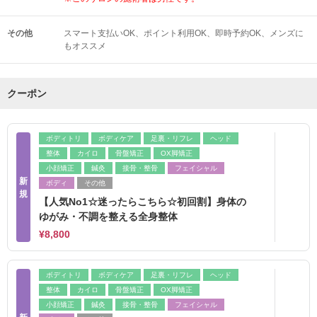
その他
スマート支払いOK
ポイント利用OK
即時予約OK
メンズに
もオススメ
クーポン
ボディトリ
ボディケア
足裏・リフレ
ヘッド
整体
カイロ
骨盤矯正
OX脚矯正
小顔矯正
鍼灸
接骨・整骨
フェイシャル
新
ボディ
その他
規
【人気No1☆迷ったらこちら☆初回割】身体の
ゆがみ・不調を整える全身整体
¥8,800
ボディトリ
ボディケア
足裏・リフレ
ヘッド
整体
カイロ
骨盤矯正
OX脚矯正
小顔矯正
鍼灸
接骨・整骨
フェイシャル