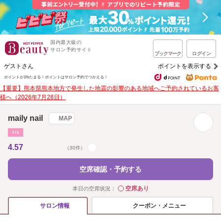
国内最大級の
サロン予約サイト
ブックマーク
ログイン
ゲストさん
ポイントを表示する
ポイントが1%たまる！
ポイントはサロン予約でつかえる！
【重要】熊本県熊本地方で発生した地震の影響のある地域へご予約されているお客
様へ（2026年7月28日）
maily nail
MAP
ﾈｲﾙ
4.57
（30件）
空席確認・予約する
空席あり
本日の空席状況：
◯
クーポン・メニュー
サロン情報