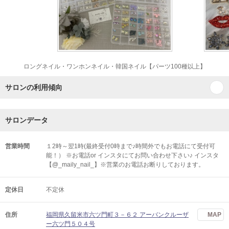
ロングネイル・ワンホンネイル・韓国ネイル【パーツ100種以上】
サロンの利用傾向
サロンデータ
営業時間
１2時～翌1時(最終受付0時まで♪時間外でもお電話にて受付可
能！） ※お電話or インスタにてお問い合わせ下さい♪ インスタ
【@_maily_nail_】※営業のお電話お断りしております。
定休日
不定休
住所
福岡県久留米市六ツ門町３－６２ アーバンクルーザ
MAP
ー六ツ門５０４号