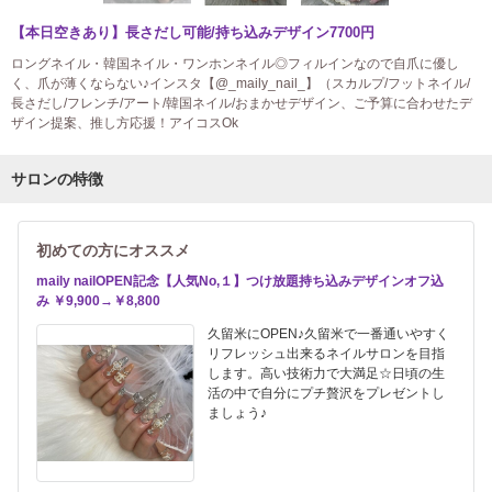
【本日空きあり】長さだし可能/持ち込みデザイン7700円
ロングネイル・韓国ネイル・ワンホンネイル◎フィルインなので自爪に優し
く、爪が薄くならない♪インスタ【@_maily_nail_】（スカルプ/フットネイル/
長さだし/フレンチ/アート/韓国ネイル/おまかせデザイン、ご予算に合わせたデ
ザイン提案、推し方応援！アイコスOk
サロンの特徴
初めての方にオススメ
maily nailOPEN記念【人気No,１】つけ放題持ち込みデザインオフ込
み ￥9,900→￥8,800
久留米にOPEN♪久留米で一番通いやすく
リフレッシュ出来るネイルサロンを目指
します。高い技術力で大満足☆日頃の生
活の中で自分にプチ贅沢をプレゼントし
ましょう♪