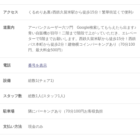
アクセス
くるめりあ裏♪西鉄久留米駅から徒歩15分！繁華街近くで便利♪
道案内
アーバンクルーザー六ツ門 Google検索してもらえたら出ます♪
青い自販機が目印！二階まで階段で上がっていただき、エレベー
ターで5階までお願いします。西鉄久留米駅から徒歩15分！西鉄
バス本町から徒歩2分！建物横コインパーキングあり（70分100
円、最大料金500円）
電話
番号を表示
設備
総数1(チェア1)
スタッフ数
総数1人(スタッフ1人)
駐車場
隣にパーキングあり（70分100円お客様負担
支払い方法
現金のみ