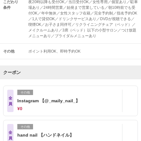
こだわり
夜20時以降も受付OK／当日受付OK／女性専用／個室あり／駐車
条件
場あり／24時間営業／始発まで営業している／朝10時前でも受
付OK／年中無休／女性スタッフ在籍／完全予約制／指名予約OK
／1人で貸切OK／ドリンクサービスあり／DVDが視聴できる／
喫煙OK／お子さま同伴可／リクライニングチェア（ベッド）／
メイクルームあり／3席（ベッド）以下の小型サロン／つけ放題
メニューあり／ブライダルメニューあり
その他
ポイント利用OK
即時予約OK
クーポン
その他
全
Instagram 【@_maily_nail_】
員
¥0
その他
全
hand nail 【ハンドネイル】
員