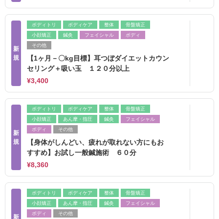
ボディトリ
ボディケア
整体
骨盤矯正
小顔矯正
鍼灸
フェイシャル
ボディ
その他
新
規
【1ヶ月－〇kg目標】耳つぼダイエットカウン
セリング＋吸い玉 １２０分以上
¥3,400
ボディトリ
ボディケア
整体
骨盤矯正
小顔矯正
あん摩・指圧
鍼灸
フェイシャル
ボディ
その他
新
規
【身体がしんどい、疲れが取れない方にもお
すすめ】お試し一般鍼施術 ６０分
¥8,360
ボディトリ
ボディケア
整体
骨盤矯正
小顔矯正
あん摩・指圧
鍼灸
フェイシャル
ボディ
その他
新