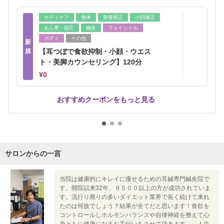
ボディケア
整体
骨盤矯正
小顔矯正
あん摩・指圧
鍼灸
フェイシャル
ボディ
その他
新
規
【耳つぼで食欲抑制・小顔・ウエス
ト・美脚カウンセリング】120分
¥0
おすすめクーポンをもっと見る
サロンからの一言
当院は健康的にキレイに痩せるための耳鍼専門鍼灸院で
す。開院以来32年、９５００以上の方が成功されていま
す。流行り廃りの多いダイエット業界で長く続けて来れ
たのは何故でしょう？結果が全てだと思います！食欲を
コントロールしホルモンバランスや自律神経を整えて心