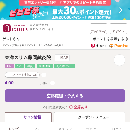
国内最大級の
サロン予約サイト
ブックマーク
ログイン
ゲストさん
ポイントを表示する
ポイントが1%たまる！
ポイントはサロン予約でつかえる！
東洋スリム藤岡鍼灸院
MAP
ｴｽﾃ
ﾘﾗｸ
鍼灸
整体･ｶｲﾛ
あん摩･指圧
スマート支払いOK
4.00
（5件）
空席確認・予約する
空席あり
本日の空席状況：
◯
クーポン・メニュー
サロン情報
トップ
フォト
スタッフ
ブログ
口コミ