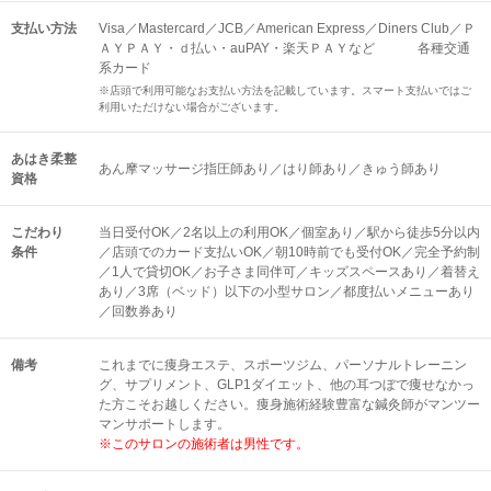
支払い方法
Visa／Mastercard／JCB／American Express／Diners Club／Ｐ
ＡＹＰＡＹ・ｄ払い・auPAY・楽天ＰＡＹなど 各種交通
系カード
※店頭で利用可能なお支払い方法を記載しています。スマート支払いではご
利用いただけない場合がございます。
あはき柔整
あん摩マッサージ指圧師あり／はり師あり／きゅう師あり
資格
こだわり
当日受付OK／2名以上の利用OK／個室あり／駅から徒歩5分以内
条件
／店頭でのカード支払いOK／朝10時前でも受付OK／完全予約制
／1人で貸切OK／お子さま同伴可／キッズスペースあり／着替え
あり／3席（ベッド）以下の小型サロン／都度払いメニューあり
／回数券あり
備考
これまでに痩身エステ、スポーツジム、パーソナルトレーニン
グ、サプリメント、GLP1ダイエット、他の耳つぼで痩せなかっ
た方こそお越しください。痩身施術経験豊富な鍼灸師がマンツー
マンサポートします。
※このサロンの施術者は男性です。