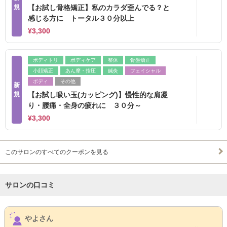
規
【お試し骨格矯正】私のカラダ歪んでる？と
感じる方に トータル３０分以上
¥3,300
ボディトリ
ボディケア
整体
骨盤矯正
小顔矯正
あん摩・指圧
鍼灸
フェイシャル
ボディ
その他
新
規
【お試し吸い玉(カッピング)】慢性的な肩凝
り・腰痛・全身の疲れに ３０分～
¥3,300
このサロンのすべてのクーポンを見る
サロンの口コミ
サロンPick Up
やよさん