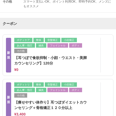
その他
スマート支払いOK
ポイント利用OK
即時予約OK
メンズに
もオススメ
クーポン
ボディケア
整体
骨盤矯正
小顔矯正
あん摩・指圧
鍼灸
フェイシャル
ボディ
その他
新
規
【耳つぼで食欲抑制・小顔・ウエスト・美脚
カウンセリング】120分
¥0
ボディトリ
整体
骨盤矯正
小顔矯正
あん摩・指圧
鍼灸
フェイシャル
ボディ
その他
新
規
【痩せやすい体作り】耳つぼダイエットカウ
ンセリング＋骨格矯正１２０分以上
¥3,400