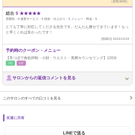
（女性/40代）
総合
5
★
★
★
★
★
雰囲気：
5
接客サービス：
5
技術・仕上がり：
5
メニュー・料金：
5
とても丁寧に対応してくださる先生です。だんだん痩せてきています！もっ
と早くくれば良かったです！
[投稿日] 2024/12/16
予約時のクーポン・メニュー
【耳つぼで食欲抑制・小顔・ウエスト・美脚カウンセリング】120分
ﾘﾗｸ
ｴｽﾃ
サロンからの返信コメントを見る
このサロンのすべての口コミを見る
友達に共有
LINEで送る