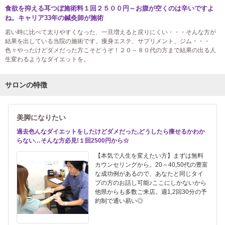
食欲を抑える耳つぼ施術料１回２５００円～お腹が空くのは辛いですよ
ね。キャリア33年の鍼灸師が施術
若い時に比べて太りやすくなった、一旦増えると戻りにくい・・・そんな方が
結果を出している当院の施術です。痩身エステ、サプリメント、ジム・・・
色々やったけどダメだった方こそどうぞ！２０～８０代の方まで結果の出る人
生変わるようなダイエットを。
サロンの特徴
美脚になりたい
過去色んなダイエットをしたけどダメだった,どうしたら痩せるかわか
らない…そんな方必見!１回2500円から☆
【本気で人生を変えたい方】まずは無料
カウンセリングから。20～40,50代の豊富
な成功例があるので、あなたと同じタイ
プの方のお話し可能♪ここにしかないから
他県からも多数ご来店。週1,2回30分の予
約制で通い易い◎