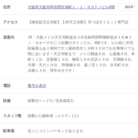
住所
大阪府大阪市阿倍野区旭町１－１－９ヨドノビル8階
MAP
アクセス
【御堂筋天王寺駅】【JR天王寺駅】耳つぼダイエット専門店
道案内
JR・大阪メトロ天王寺駅徒歩３分近鉄阿部野橋駅徒歩４分★ド
ン・キホーテの二つ左隣のヨドノビル、8階です。ビル前に市営
駐輪場もあり便利です☆最終受付１９時３０分でお仕事帰りでも
間に合います！天王寺駅まで メトロ難波６分、心斎橋９分、本
町１１分、淀屋橋１３分、梅田１６分北浜１４分、天満橋９分、
天満・天六１９分、JR鶴橋６分、森ノ宮１０分、弁天町９分、
京橋１４分、堺市８分です！
電話
番号を表示
設備
総数3(ベッド3／完全個室1)
スタッフ数
総数1人(施術者（エステ）1人)
駐車場
近くにコインパーキングあります。