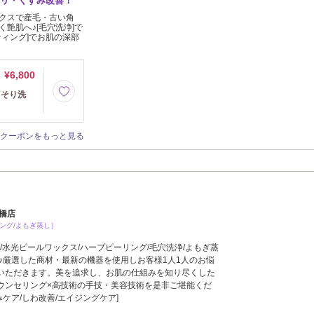
ハリ・くすみ改善！
クスで産毛・古い角
艶肌へ♪[毛穴洗浄]で
ティング]でお肌の深部
¥6,800
っそり洗
クーポンをもっと見る
斎橋店
ング/よもぎ蒸し］
M/水光ピールワックス/ハーブピーリング/毛穴洗浄/よもぎ蒸
♪厳選した商材・最新の機器を使用しお客様1人1人のお悩
いただきます。美を追求し、お肌の仕組みを知り尽くした
ウンセリング×高技術の手技・美容技術を是非ご堪能くだ
みケア/しわ改善/エイジングケア]