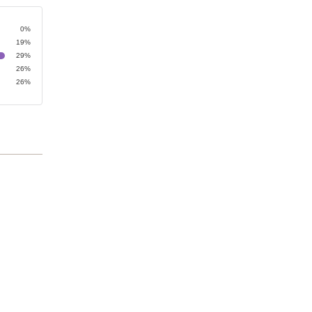
0%
19%
29%
26%
26%