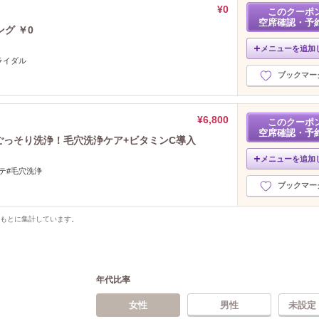
¥0
このクーポ
空席確認・予
グ ￥0
メニューを追加
ライダル
ブックマー
¥6,800
このクーポ
空席確認・予
│ごっそり洗浄！毛穴洗浄ケア+ビタミンC導入
メニューを追加
テ#毛穴洗浄
ブックマー
をもとに集計しています。
年代比率
女性
男性
未設定