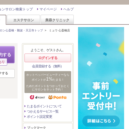
ョンサロン検索トップ
マイページ
ヘルプ
ン
エステサロン
美容クリニック
ロン心斎橋・難波・天王寺トップ
>
ミュウ 心斎橋店
ようこそ、ゲストさん。
約する
ログインする
あり
会員登録する（無料）
クする
ホットペッパービューティーなら
1%
ポイントが
たまる！
ためたポイントをつかっておとく
にサロンをネット予約！
たまるポイントについて
つかえるサービス一覧
ポイント設定変更
ブックマーク