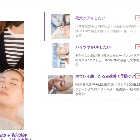
毛穴ケアをしたい
《期間限定★11周年記念》水光ピールWAX＋
浄orLDMで極上の潤うツヤ美肌へ♪艶・ハリ
改善！
ハリツヤをUPしたい
剥かずにお肌が整う韓国白玉ピーリング♪ララ
の最高峰"ダクトピール"×LDMの組合せで本
◎
ホウレイ線・たるみ改善！予防ケア
[韓国美肌管理★LDM超音波リフト￥5500]L
フティングで輝くフィルター級美肌へ♪肌の内
改善◎
WAX＋毛穴洗浄