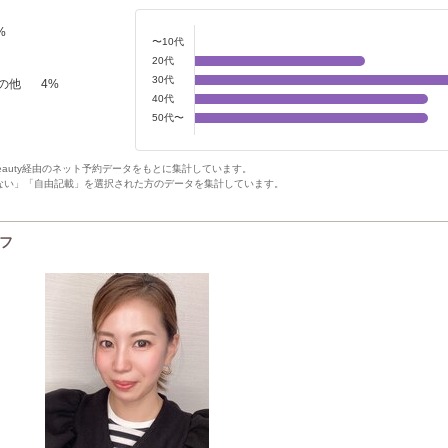
%
〜10代
20代
30代
の他
4
%
40代
50代〜
Beauty経由のネット予約データをもとに集計しています。
ない」「自由記載」を選択された方のデータを集計しています。
ッフ