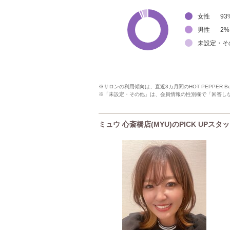
女性
93
男性
2
%
未設定・そ
※サロンの利用傾向は、直近3カ月間のHOT PEPPER 
※「未設定・その他」は、会員情報の性別欄で「回答し
ミュウ 心斎橋店(MYU)のPICK UPスタ