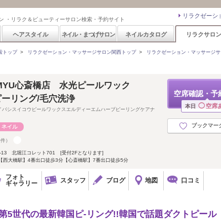
リラクゼーシ
ン ・リラク＆ビューティーサロン検索・予約サイト
ヘアスタイル
ネイル・まつげサロン
ネイルカタログ
リラクサロ
索トップ
>
リラクゼーション・マッサージサロン関西トップ
>
リラクゼーション・マッサージサ
MYU心斎橋店 水光ピールワック
空席確認・予
ブピーリング/毛穴洗浄
◯
空席
本日
イバシスイコウピールワックスエルディーエムハーブピーリングケアナ
ブックマー
0件）
13 北堀江コレット701 [受付2Fとなります]
【西大橋駅】4番出口徒歩3分【心斎橋駅】7番出口徒歩5分
フォト
スタッフ
ブログ
地図
口コミ
ギャラリー
第5世代の最新韓国ピ-リング!!韓国で話題ダクトピール