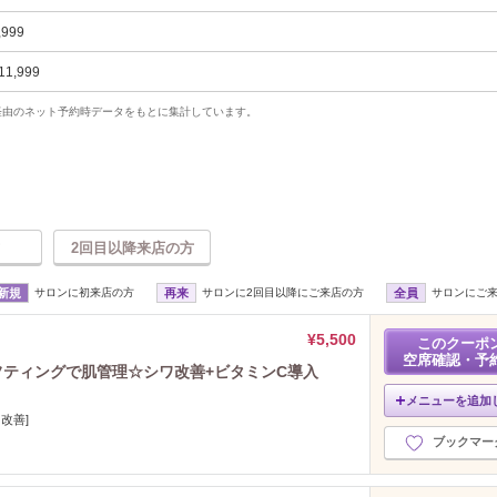
,999
11,999
uty経由のネット予約時データをもとに集計しています。
2回目以降来店の方
新規
サロンに初来店の方
再来
サロンに2回目以降にご来店の方
全員
サロンにご
¥5,500
このクーポ
空席確認・予
フティングで肌管理☆シワ改善+ビタミンC導入
メニューを追加
改善]
ブックマー