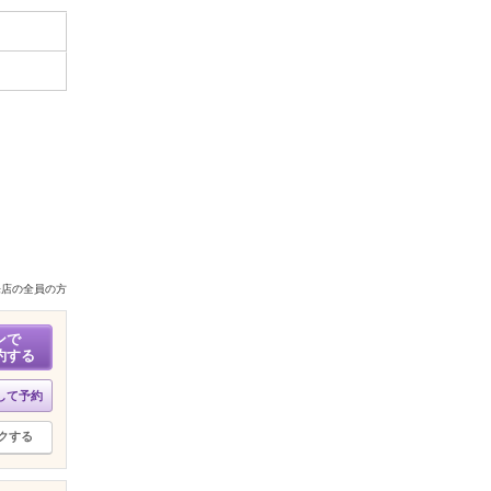
来店の全員の方
ンで
約する
して予約
クする