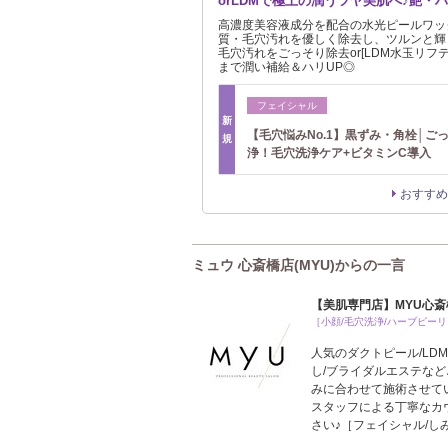
orLDMで極上の潤うツヤ美肌へ♪艶・
高濃度美容液成分を配合の水光ピールワッ
質・毛穴汚れを優しく除去し、ツルンと輝く
毛穴汚れをごっそり除去or[LDM水玉リフ
まで潤い補給＆ハリUP◎
フェイシャル
新
【毛穴悩みNo.1】黒ずみ・角栓│ご
規
浄！毛穴洗浄ケア+ビタミンC導入
おすすめ
ミュウ 心斎橋店(MYU)からの一言
【美肌専門店】MYU心
［小顔/毛穴洗浄/ハーブピーリ
人気のダクトピール/LD
し/ブライダルエステなど
みに合わせて施術させて
スタッフによる丁寧なカ
さい♪［フェイシャル/し