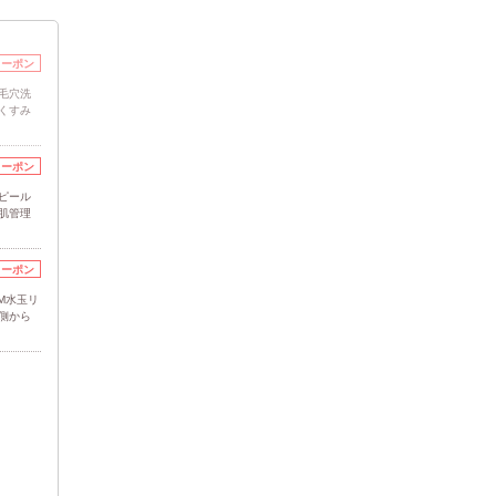
クーポン
毛穴洗
・くすみ
クーポン
ピール
格肌管理
クーポン
DM水玉リ
側から