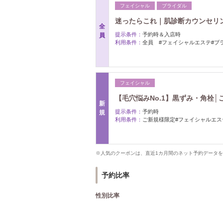
フェイシャル
ブライダル
迷ったらこれ｜肌診断カウンセリン
全
提示条件：
予約時＆入店時
員
利用条件：
全員 #フェイシャルエステ#ブ
フェイシャル
【毛穴悩みNo.1】黒ずみ・角栓
新
提示条件：
予約時
規
利用条件：
ご新規様限定#フェイシャルエス
※人気のクーポンは、直近1カ月間のネット予約データ
予約比率
性別比率