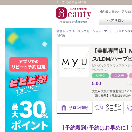
ミュウ 心斎橋店(MYU)
国内最大級のヘアサロ
ヘアサロン
総合トップ
>
リラクゼーション・マッサージサロン検
(MYU)
【美肌専門店】
ス/LDM/ハー
ビハダセンモンミュウシンサ
センジョウ
5.00
（3
大阪府大阪市西区北堀江１-10-
【四ツ橋駅】4番出口徒歩3分
クーポン
サロン情報
メニュー
【予約殺到♪予約はお早めに】