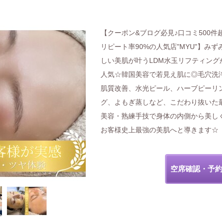
【クーポン&ブログ必見♪口コミ500件超
リピート率90%の人気店"MYU"】みず
しい美肌が叶うLDM水玉リフティング
人気☆韓国美容で若見え肌に◎毛穴洗
肌質改善、水光ピール、ハーブピーリ
グ、よもぎ蒸しなど、こだわり抜いた
美容・熟練手技で身体の内側から美し
お客様史上最強の美肌へと導きます☆
空席確認・予