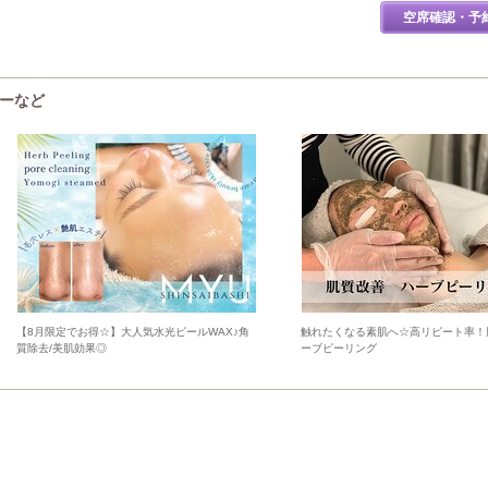
空席確認・予
ューなど
【8月限定でお得☆】大人気水光ピールWAX♪角
触れたくなる素肌へ☆高リピート率！
質除去/美肌効果◎
ーブピーリング