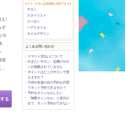
ログインすると会員情報に保存できます
サロン
スタイリスト
え!
クーポン
みず
ヘアスタイル
ネイルデザイン
が大
浄、
よくある問い合わせ
ン
スマート支払いについて
最新
行きたいサロン・近隣のサロ
ンが掲載されていません
く、
ポイントはどこのサロンで使
えますか？
子供や友達の分の予約も代理
でネット予約できますか？
予約をキャンセルしたい
「無断キャンセル」と表示が
約する
出て、ネット予約ができない