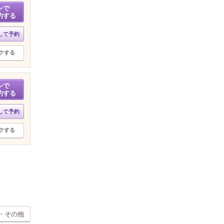
ンで
約する
して予約
クする
ンで
約する
して予約
クする
・その他