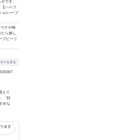
ルギです。
！【ハーブ
トル/ハーブ
サウナや映
来たら嬉し
ハーブピーリ
ブログを見る
26/8/7
！
増えて
」「顔
すめな