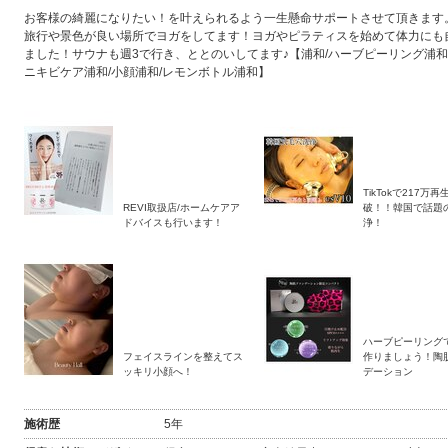
お客様の綺麗になりたい！を叶えられるよう一生懸命サポートさせて頂きます
旅行や景色が良い場所でヨガをしてます！ヨガやピラティスを始めて体力にも
ました！サウナも週3で行き、ととのいしてます♪【浦和/ハーブピーリング浦和/
ニキビケア浦和/小顔浦和/レモンボトル浦和】
TikTokで217万再
REVI取扱店/ホームケアア
破！！韓国で話題
ドバイスも行います！
浄！
ハーブピーリング
フェイスラインを整えてス
作りましょう！陶
ッキリ小顔へ！
デーション
施術歴
5年