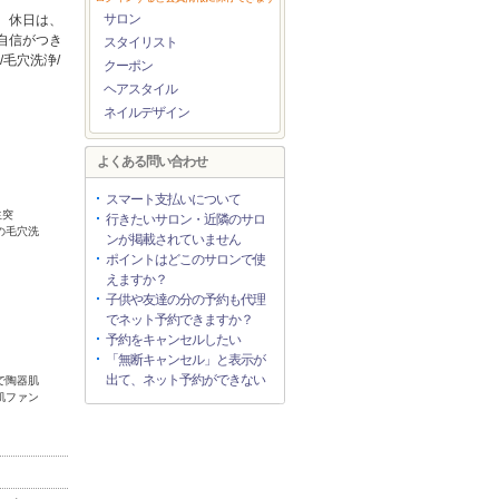
サロン
。休日は、
自信がつき
スタイリスト
毛穴洗浄/
クーポン
ヘアスタイル
ネイルデザイン
よくある問い合わせ
スマート支払いについて
生突
行きたいサロン・近隣のサロ
の毛穴洗
ンが掲載されていません
ポイントはどこのサロンで使
えますか？
子供や友達の分の予約も代理
でネット予約できますか？
予約をキャンセルしたい
「無断キャンセル」と表示が
出て、ネット予約ができない
で陶器肌
肌ファン