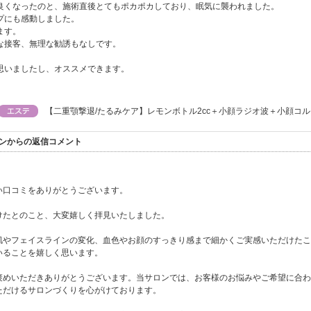
良くなったのと、施術直後とてもポカポカしており、眠気に襲われました。
プにも感動しました。
ます。
な接客、無理な勧誘もなしです。
思いましたし、オススメできます。
【二重顎撃退/たるみケア】レモンボトル2cc＋小顔ラジオ波＋小顔コル
サロンからの返信コメント
い口コミをありがとうございます。
けたとのこと、大変嬉しく拝見いたしました。
肌やフェイスラインの変化、血色やお顔のすっきり感まで細かくご実感いただけたこ
いることを嬉しく思います。
褒めいただきありがとうございます。当サロンでは、お客様のお悩みやご希望に合わ
ただけるサロンづくりを心がけております。