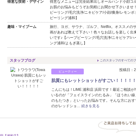
得意な技術・デザイン
得意なメニューは完全結果出しオールハンド小顔コ
お肌のお悩みもどうぞお気軽にお聞かせ下さいませ
ピーリング/毛穴洗浄/ニキビケア/小顔/痩身/レモンボ
ピーリング浦和】
趣味・マイブーム
旅行、ヨガ、サウナ、ゴルフ、Netflix。オススメの
画があれば教えて下さい！色々なお話しを楽しく出
いです♪【ハーブピーリング/毛穴洗浄/ニキビケア/
ング浦和/よもぎ蒸し】
スタッフブログ
このスタッフのすべての
投稿日：20
ビューティー
肌質にもレットショットがすごい！！！！
こんにちは！LIME 浦和店 浜田です！最近ご相談が
いるのが「フェイスラインのたるみ」「ほうれい線
のもたつき」といったお悩みです。そんな方におす
のがレッドショ…
続きを見る
0円【浦和店】