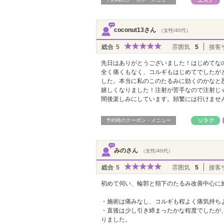
coconut13さん
（女性/40代）
総合
5
雰囲気
5
接客
先日はありがとうございました！はじめてな
全く痛くもなく、コルギもはじめてでしたが
した。本当に私のこのたるみに効くのかなと
嬉しくなりました！注射が苦手なので注射じ
間後楽しみにしています。頻繁には行けませ
予約時のクーポン・メニュー
みのさん
（女性/40代）
総合
5
雰囲気
5
接客
初めて伺い、輪郭と頬下のたるみ改善中心に
・施術は痛みなし、コルギも程よく痛気持ち
・直後は少し引き締まったかな程度でしたが
りました。