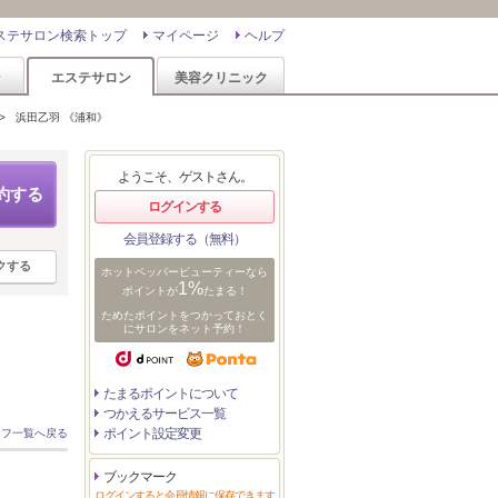
ステサロン検索トップ
マイページ
ヘルプ
ン
エステサロン
美容クリニック
>
浜田乙羽 《浦和》
ようこそ、ゲストさん。
約する
ログインする
会員登録する（無料）
クする
ホットペッパービューティーなら
1%
ポイントが
たまる！
ためたポイントをつかっておとく
にサロンをネット予約！
たまるポイントについて
つかえるサービス一覧
ポイント設定変更
ッフ一覧へ戻る
ブックマーク
ログインすると会員情報に保存できます