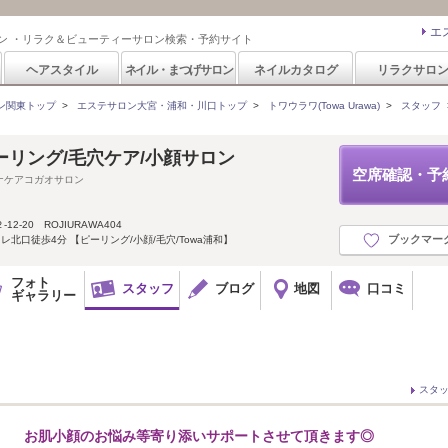
エ
ン ・リラク＆ビューティーサロン検索・予約サイト
ヘアスタイル
ネイル・まつげサロン
ネイルカタログ
リラクサロ
ン関東トップ
>
エステサロン大宮・浦和・川口トップ
>
トワウラワ(Towa Urawa)
>
スタッフ
a ピーリング/毛穴ケア/小顔サロン
空席確認・予
ナケアコガオサロン
-20 ROJIURAWA404
ブックマー
レ北口徒歩4分 【ピーリング/小顔/毛穴/Towa浦和】
フォト
スタッフ
ブログ
地図
口コミ
ギャラリー
スタ
お肌小顔のお悩み等寄り添いサポートさせて頂きます◎