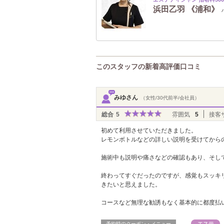
浜田乙羽 《浦和》
このスタッフの新着高評価口コミ
みゆさん
（女性/30代前半/会社員）
総合
5
雰囲気
5
接客
初めて利用させていただきました。
レモンボトルなどの詳しい説明を受けてから
施術中も説明や痛さなどの確認もあり、そし
終わってすぐだったのですが、感覚もスッキ
きたいと思えました。
コースなど無理な勧誘もなく基本的に都度払
予約時のクーポン・メニュー