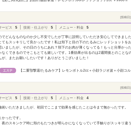
[投稿日] 
サービス
5
技術・仕上がり
5
メニュー・料金
5
のでどんなものなのか少し不安でしたが丁寧に説明していただき安心してできまし
とてもスッキリして良かったです！私は頬下と目の下のたるみにレッドショットを
思いましたが、その日のうちにあれ？頬下のお肉が薄くなってる！もっと分厚かっ
ゃなくできるのでそこもとても嬉しいです。1番効果が出るのは2週間後とのことなの
んが、またお願いしたいです！ありがとうございました！
【二重顎撃退/たるみケア】レモンボトル2cc＋小顔ラジオ波＋小顔コル
[投稿日] 
サービス
5
技術・仕上がり
5
メニュー・料金
4
施術いただきましたが、初回でここまで効果を感じたことは今まで無かったです。
よかったです。
、夜のスキンケア時に頬のもたつきが明らかになくなっていて手触りがスッキリ違