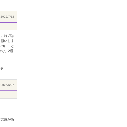
2026/7/12
た。施術は
お願いしま
たのに！と
で、2週
ギ
2026/6/27
う実感があ