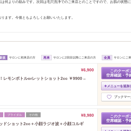
葉は何よりの励みです。次回は毛穴洗浄でのご来店とのことですので、お肌の状態に
おります。今後ともよろしくお願いいたします。
新規
サロンに初来店の方
再来
サロンに2回目以降にご来店の方
全員
サロンにご
¥6,900
このクーポ
空席確認・予
レモンボトルorレットショット2cc ￥9900→
メニューを追加
ブックマー
¥8,980
ル
ブライダル
その他
このクーポ
空席確認・予
レッドショット2cc＋小顔ラジオ波＋小顔コルギ