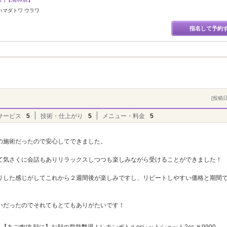
ハマダトワ ウラワ
指名して予約
[投稿日]
サービス
5
技術・仕上がり
5
メニュー・料金
5
の施術だったので安心してできました。
て気さくに会話もありリラックスしつつも楽しみながら受けることができました！
リした感じがしてこれから２週間後が楽しみですし、リピートしやすい価格と期間
いだったのでそれてもとてもありがたいです！
【あご肉/丸顔に】お顔の脂肪撃退！レモンボトルorレットショット2cc ￥9900→