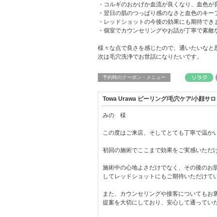
・コルギのおかげか血流が良くなり、血色が
・翌日の肌のつっぱり感のなさと血色のキー
・レッドショットの今後の効果にも期待でき
・個室でカウンセリングやお話が丁寧で素敵
様々な点で良さを感じたので、通いたいなと
次は毛穴洗浄でお世話になりたいです。
予約時のクーポン・メニュー
Towa Urawa ピーリング/毛穴ケア/小顔
みの 様
この度はご来店、そしてとても丁寧で温か
初回の施術でここまで効果をご実感いただ
施術中の心地よさだけでなく、その後のお
してレッドショットにもご期待いただけて
また、カウンセリングや接客についてもお
提案を大切にしており、安心して通ってい