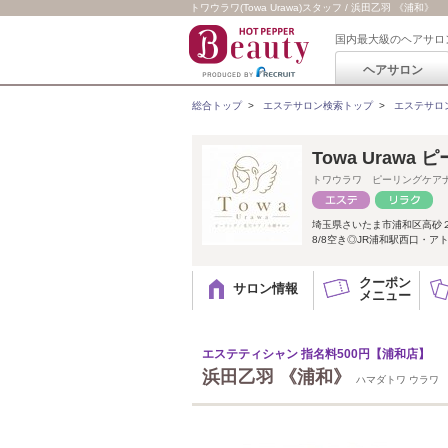
トワウラワ(Towa Urawa)スタッフ / 浜田乙羽 《浦和》
国内最大級のヘアサロ
ヘアサロン
総合トップ
>
エステサロン検索トップ
>
エステサロ
Towa Uraw
トワウラワ ピーリングケア
埼玉県さいたま市浦和区高砂２-12
8/8空き◎JR浦和駅西口・アト
クーポン
サロン情報
メニュー
エステティシャン 指名料500円【浦和店】
浜田乙羽 《浦和》
ハマダトワ ウラワ