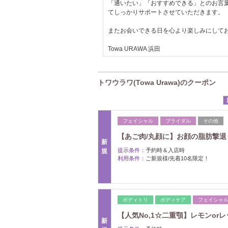
「通いたい」「おすすめできる」とのお言
てしっかりサポートさせていただきます。
またお会いできる日を心より楽しみにして
Towa URAWA 浜田
トワウラワ(Towa Urawa)のクーポン
フェイシャル
ブライダル
その他
【あご肉/丸顔に】お顔の脂肪撃退！
新
提示条件：
予約時＆入店時
規
利用条件：
ご新規様/先着10名限定！
ボディトリ
ボディケア
フェイシャ
【人気No,1☆二重顎】レモンor
新