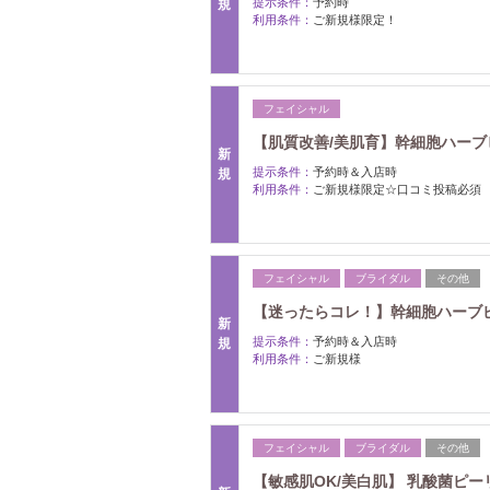
提示条件：
予約時
規
利用条件：
ご新規様限定！
フェイシャル
【肌質改善/美肌育】幹細胞ハーブピ
新
提示条件：
予約時＆入店時
規
利用条件：
ご新規様限定☆口コミ投稿必須
フェイシャル
ブライダル
その他
【迷ったらコレ！】幹細胞ハーブ
新
提示条件：
予約時＆入店時
規
利用条件：
ご新規様
フェイシャル
ブライダル
その他
【敏感肌OK/美白肌】 乳酸菌ピ