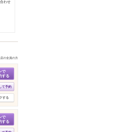
合わせ
来店の全員の方
ンで
約する
して予約
クする
ンで
約する