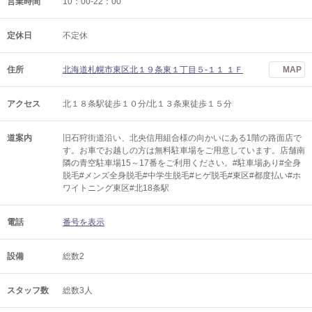
営業時間
10：00-22：00
定休日
不定休
住所
北海道札幌市東区北１９条東１丁目５‐１１ １Ｆ
MAP
アクセス
北１８条駅徒歩１０分/北１３条東徒歩１５分
道案内
旧石狩街道沿い、北央信用組合様の向かいにある1階の路面店で
す。お車でお越しの方は無料駐車場をご用意しています。店舗南
隣の青空駐車場15～17番をご利用ください。#駐車場あり#全身
脱毛#メンズ全身脱毛#中学生脱毛#ヒゲ脱毛#東区#都度払い#ホ
ワイトニング東区#北18条駅
電話
番号を表示
設備
総数2
スタッフ数
総数3人