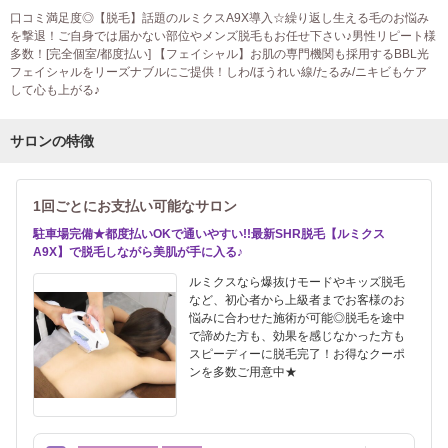
口コミ満足度◎【脱毛】話題のルミクスA9X導入☆繰り返し生える毛のお悩み
を撃退！ご自身では届かない部位やメンズ脱毛もお任せ下さい♪男性リピート様
多数！[完全個室/都度払い] 【フェイシャル】お肌の専門機関も採用するBBL光
フェイシャルをリーズナブルにご提供！しわ/ほうれい線/たるみ/ニキビもケア
して心も上がる♪
サロンの特徴
1回ごとにお支払い可能なサロン
駐車場完備★都度払いOKで通いやすい!!最新SHR脱毛【ルミクス
A9X】で脱毛しながら美肌が手に入る♪
ルミクスなら爆抜けモードやキッズ脱毛
など、初心者から上級者までお客様のお
悩みに合わせた施術が可能◎脱毛を途中
で諦めた方も、効果を感じなかった方も
スピーディーに脱毛完了！お得なクーポ
ンを多数ご用意中★