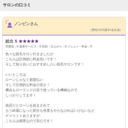
サロンの口コミ
サロンPick Up
ノンピンさん
（男性/20代後半/会社員）
総合
5
★
★
★
★
★
雰囲気：
5
接客サービス：
5
技術・仕上がり：
5
メニュー・料金：
5
色々な脱毛サロン行きましたが
こちらは圧倒的に料金安いです！
そして知り合いにおすすめしたい脱毛サロンです！
いいところは
ローンじゃなく都度払い
そして圧倒的な料金の安さ！
機会もローランドの店で使っている機械なので
しっかりしてます！
他店だとローンを組まされて
もう綺麗になった部分も何度もやらなければいけないなど
デメリットありますが
こちらは都度なので安心です！