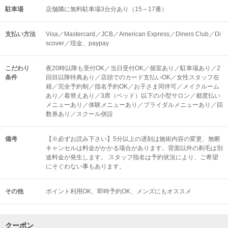
駐車場
店舗隣に無料駐車場3台分あり（15～17番）
支払い方法
Visa／Mastercard／JCB／American Express／Diners Club／Di
scover／現金、paypay
こだわり
夜20時以降も受付OK／当日受付OK／個室あり／駐車場あり／2
条件
回目以降特典あり／店頭でのカード支払いOK／女性スタッフ在
籍／完全予約制／指名予約OK／お子さま同伴可／メイクルーム
あり／着替えあり／3席（ベッド）以下の小型サロン／都度払い
メニューあり／体験メニューあり／ブライダルメニューあり／回
数券あり／スクール併設
備考
【※必ずお読み下さい】5分以上の遅刻は施術内容の変更、無断
キャンセルは料金がかかる場合があります。背面以外の剃毛は別
途料金が発生します。 スタッフ指名は予約状況により、ご希望
にそぐわない事もあります。
その他
ポイント利用OK
即時予約OK
メンズにもオススメ
クーポン