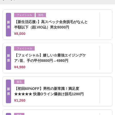
フェイシャル
脱毛
【新生活応援♪】高スペック全身脱毛がなんと
新
規
半額以下（顔.VIO込）男女8000円
¥8,000
フェイシャル
【フェイシャル】嬉しい☆最強エイジングケ
新
規
ア♪首、手の甲付8800円→4980円
¥4,980
脱毛
【初回60%OFF】男性の新常識！満足度
新
規
★★★★★ 快適Oライン爆抜け脱毛1280円
¥1,260