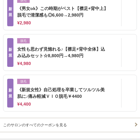
脱毛
《男女ok》この時期がベスト【襟足+背中上】
新
規
脱毛で清潔感も◎6,600→2,980円
¥2,980
脱毛
女性も思わず見惚れる♪【襟足+背中全体】込
新
規
み込みセット☆8,800円→4,980円
¥4,980
脱毛
《新規女性》自己処理を卒業してツルツル美
新
規
肌に♪痛み軽減ＶＩＯ脱毛￥4400
¥4,400
このサロンのすべてのクーポンを見る