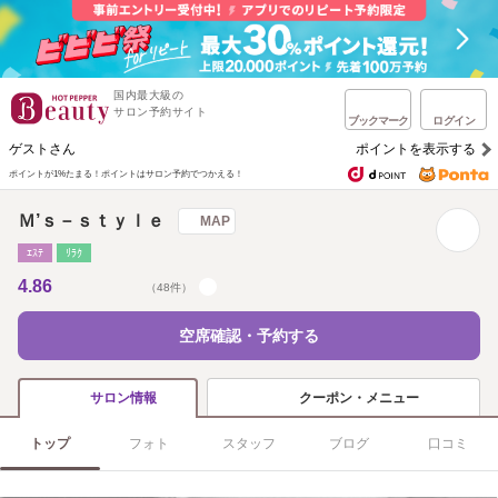
国内最大級の
サロン予約サイト
ブックマーク
ログイン
ゲストさん
ポイントを表示する
ポイントが1%たまる！
ポイントはサロン予約でつかえる！
Ｍ’ｓ－ｓｔｙｌｅ
MAP
ｴｽﾃ
ﾘﾗｸ
4.86
（48件）
空席確認・予約する
クーポン・メニュー
サロン情報
トップ
フォト
スタッフ
ブログ
口コミ