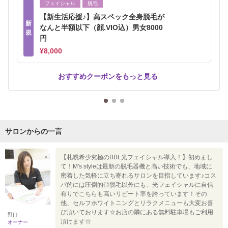
フェイシャル
脱毛
【新生活応援♪】高スペック全身脱毛が
新
なんと半額以下（顔.VIO込）男女8000
規
円
¥8,000
おすすめクーポンをもっと見る
サロンからの一言
【札幌希少究極のBBL光フェイシャル導入！】初めまし
て！M's styleは最新の脱毛器機と高い技術でも、地域に
密着した気軽に立ち寄れるサロンを目指しています♪コス
パ的には圧倒的◎脱毛以外にも、光フェイシャルに自信
有りでこちらも高いリピート率を誇っています！その
他、セルフホワイトニングとリラクメニューも大変お喜
び頂いております☆お店の隣にある無料駐車場もご利用
野口
頂けます☆
オーナー