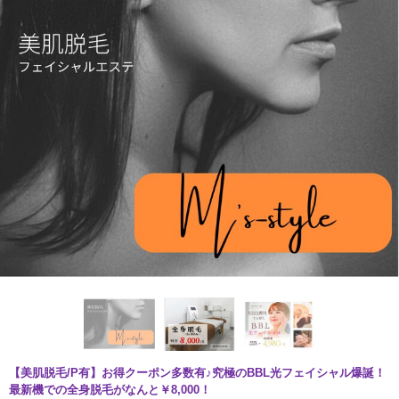
【美肌脱毛/P有】お得クーポン多数有♪究極のBBL光フェイシャル爆誕！
最新機での全身脱毛がなんと￥8,000！