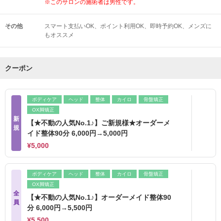
※このサロンの施術者は男性です。
その他
スマート支払いOK
ポイント利用OK
即時予約OK
メンズに
もオススメ
クーポン
ボディケア
ヘッド
整体
カイロ
骨盤矯正
OX脚矯正
新
【★不動の人気No.1♪】ご新規様★オーダーメ
規
イド整体90分 6,000円→5,000円
¥5,000
ボディケア
ヘッド
整体
カイロ
骨盤矯正
OX脚矯正
全
【★不動の人気No.1♪】オーダーメイド整体90
員
分 6,000円→5,500円
¥5,500