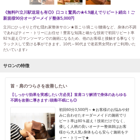
《無料P/立川駅送迎も有◎》口コミ驚異の★4.9越えでリピート続出！ご
新規様90分オーダーメイド整体5,000円
立川にひっそりと佇む隠れ家整体サロン★首こり/肩こり/腰痛など、身体の不調
であればティー・トリーにお任せ！豊富な知識と確かな技術で初回リピート率
92％超え◎マンツーマンでの施術になるため、他のお客様と接触する事なくリ
ラックスして受ける事ができます。10代～90代まで老若男女問わずご利用いた
だいています♪
サロンの特徴
首・肩のつらさを改善したい
【しっかり効果を実感したい方必見】首肩コリ解消で身体のあらゆる
不調を改善に導きます♪頭痛/不眠にも◎
初回60分3,500円～★お客様のお悩みや好
みに合わせたオーダーメイドの施術でリ
ピート率は80％超え！技術だけでなく、
優しく人柄の良いオーナー整体師はお客
様から大人気♪身体も心も安らぐ施術をテ
ィー・トリーで★