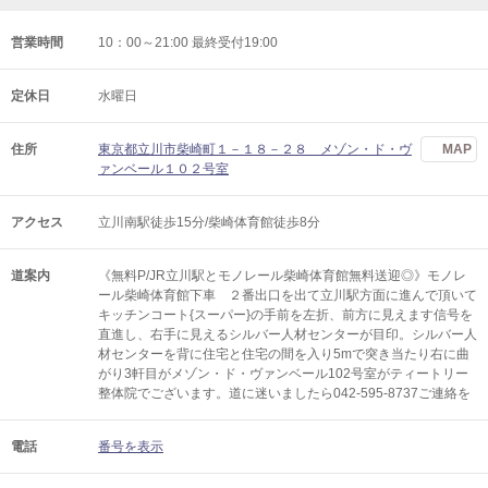
営業時間
10：00～21:00 最終受付19:00
定休日
水曜日
住所
東京都立川市柴崎町１－１８－２８ メゾン・ド・ヴ
MAP
ァンベール１０２号室
アクセス
立川南駅徒歩15分/柴崎体育館徒歩8分
道案内
《無料P/JR立川駅とモノレール柴崎体育館無料送迎◎》モノレ
ール柴崎体育館下車 ２番出口を出て立川駅方面に進んで頂いて
キッチンコート{スーパー}の手前を左折、前方に見えます信号を
直進し、右手に見えるシルバー人材センターが目印。シルバー人
材センターを背に住宅と住宅の間を入り5mで突き当たり右に曲
がり3軒目がメゾン・ド・ヴァンベール102号室がティートリー
整体院でございます。道に迷いましたら042-595-8737ご連絡を
電話
番号を表示