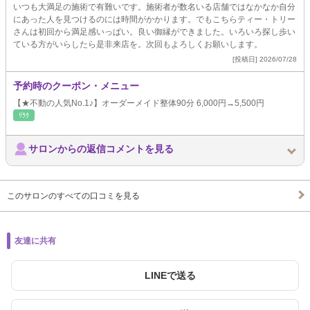
いつも大満足の施術で有難いです。施術者が数名いる店舗ではなかなか自分
にあった人を見つけるのには時間がかかります。でもこちらティー・トリー
さんは初回から満足感いっぱい。良い御縁ができました。いろいろ探し歩い
ている方がいらしたら是非来店を。次回もよろしくお願いします。
[投稿日] 2026/07/28
予約時のクーポン・メニュー
【★不動の人気No.1♪】オーダーメイド整体90分 6,000円→5,500円
ﾘﾗｸ
サロンからの返信コメントを見る
このサロンのすべての口コミを見る
友達に共有
LINEで送る