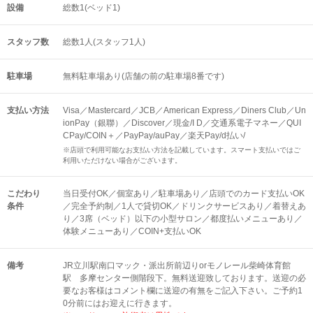
設備
総数1(ベッド1)
スタッフ数
総数1人(スタッフ1人)
駐車場
無料駐車場あり(店舗の前の駐車場8番です)
支払い方法
Visa／Mastercard／JCB／American Express／Diners Club／Un
ionPay（銀聯）／Discover／現金/I D／交通系電子マネー／QUI
CPay/COIN＋／PayPay/auPay／楽天Pay/d払い/
※店頭で利用可能なお支払い方法を記載しています。スマート支払いではご
利用いただけない場合がございます。
こだわり
当日受付OK／個室あり／駐車場あり／店頭でのカード支払いOK
条件
／完全予約制／1人で貸切OK／ドリンクサービスあり／着替えあ
り／3席（ベッド）以下の小型サロン／都度払いメニューあり／
体験メニューあり／COIN+支払いOK
備考
JR立川駅南口マック・派出所前辺りorモノレール柴崎体育館
駅 多摩センター側階段下。無料送迎致しております。送迎の必
要なお客様はコメント欄に送迎の有無をご記入下さい。ご予約1
0分前にはお迎えに行きます。