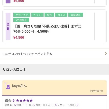
¥6,500
ボディケア
ヘッド
整体
カイロ
骨盤矯正
OX脚矯正
全
【首・肩コリ/頭痛/不眠/めまい改善】まずは
員
70分 5,000円→4,500円
¥4,500
このサロンのすべてのクーポンを見る
サロンの口コミ
サロンPick Up
kayoさん
（女性/60代）
総合
5
★
★
★
★
★
雰囲気：
5
接客サービス：
5
技術・仕上がり：
5
メニュー・料金：
5