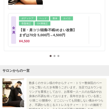
ボディケア
ヘッド
整体
カイロ
骨盤矯正
OX脚矯正
全
【首・肩コリ/頭痛/不眠/めまい改善】
員
まずは70分 5,000円→4,500円
¥4,500
サロンからの一言
数多くのサロン様の中からティー・トリー整体院のペー
ジをご覧いただき有難うございます。当店ではカウンセ
リングを重視としており、お客様一人一人のお悩みやお
身体の不調を伺っております。長年付き合っている首こ
り/肩こり/腰痛や、どこにいっても回復しない痛みやつら
さ、不調から生じるストレスをティー・トリ―の施術で