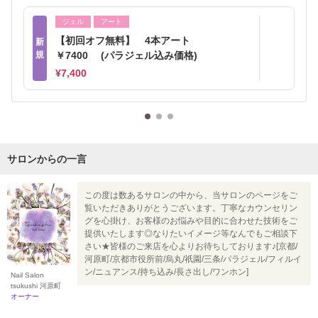
ジェル
アート
【初回オフ無料】 4本アート
新
規
￥7400 (パラジェル込み価格)
¥7,400
サロンからの一言
この度は数あるサロンの中から、当サロンのページをご
覧いただきありがとうございます。丁寧なカウンセリン
グを心掛け、お客様のお悩みや目的に合わせた技術をご
提供いたします◎なりたいイメージ等なんでもご相談下
さい★皆様のご来店を心よりお待ちしております♪[京都/
河原町/京都市役所前/烏丸/祇園/三条/パラジェル/フィルイ
ン/ニュアンス/持ち込み/長さ出し/ワンホン]
Nail Salon
tsukushi 河原町
オーナー