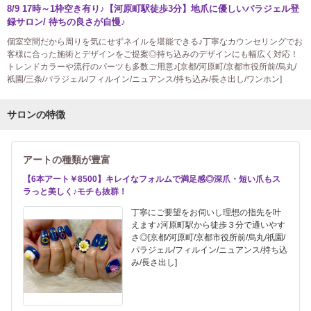
8/9 17時～1枠空き有り♪【河原町駅徒歩3分】地爪に優しいパラジェル登
録サロン/ 待ちの良さが自慢♪
個室空間だから周りを気にせずネイルを堪能できる♪丁寧なカウンセリングでお
客様に合った施術とデザインをご提案◎持ち込みのデザインにも幅広く対応！
トレンドカラーや流行のパーツも多数ご用意♪[京都/河原町/京都市役所前/烏丸/
祇園/三条/パラジェル/フィルイン/ニュアンス/持ち込み/長さ出し/ワンホン]
サロンの特徴
アートの種類が豊富
【6本アート￥8500】キレイなフォルムで満足感◎深爪・短い爪もス
ラっと美しく♪モチも抜群！
丁寧にご要望をお伺いし理想の指先を叶
えます♪河原町駅から徒歩３分で通いやす
さ◎[京都/河原町/京都市役所前/烏丸/祇園/
パラジェル/フィルイン/ニュアンス/持ち込
み/長さ出し]