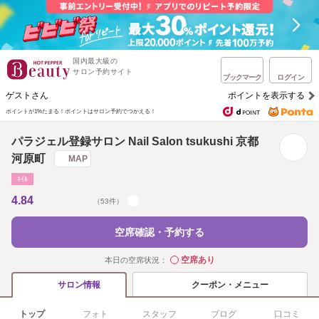
国内最大級の
サロン予約サイト
ブックマーク
ログイン
ゲストさん
ポイントを表示する
ポイントが1%たまる！
ポイントはサロン予約でつかえる！
パラジェル登録サロン Nail Salon tsukushi 京都
河原町
MAP
ﾈｲﾙ
4.84
（53件）
空席確認・予約する
空席あり
本日の空席状況：
◯
クーポン・メニュー
サロン情報
トップ
フォト
スタッフ
ブログ
口コミ