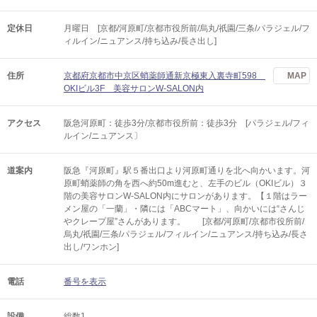
定休日
月曜日 [京都/河原町/京都市役所前/烏丸/祇園/三条/パラジェル/フ
ィルイン/ニュアンス/持ち込み/長さ出し]
住所
京都府京都市中京区蛸薬師通新京極東入裏寺町598
MAP
OKIビル3F 美容サロンW-SALON内
アクセス
阪急河原町：徒歩3分/京都市役所前：徒歩3分 [パラジェル/フィ
ルイン/ニュアンス〕
道案内
阪急『河原町』駅５番出口より河原町通りを北へ向かいます。河
原町蛸薬師の角を西へ約50m進むと、左手のビル（OKIビル）３
階の美容サロンW-SALON内にサロンがあります。【１階はラー
メン屋の「一蘭」・隣には「ABCマート」、向かいには“さんじ
やクレープ屋”さんがあります。 [京都/河原町/京都市役所前/
烏丸/祇園/三条/パラジェル/フィルイン/ニュアンス/持ち込み/長さ
出し/ワンホン]
電話
番号を表示
設備
総数1