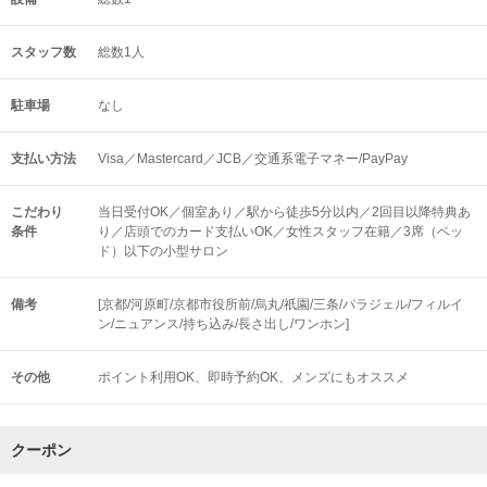
スタッフ数
総数1人
駐車場
なし
支払い方法
Visa／Mastercard／JCB／交通系電子マネー/PayPay
こだわり
当日受付OK／個室あり／駅から徒歩5分以内／2回目以降特典あ
条件
り／店頭でのカード支払いOK／女性スタッフ在籍／3席（ベッ
ド）以下の小型サロン
備考
[京都/河原町/京都市役所前/烏丸/祇園/三条/パラジェル/フィルイ
ン/ニュアンス/持ち込み/長さ出し/ワンホン]
その他
ポイント利用OK
即時予約OK
メンズにもオススメ
クーポン