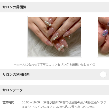
サロンの雰囲気
一人一人に合わせて丁寧にカウンセリング＆施術いたします◎
サロンの利用傾向
サロンデータ
営業時間
10:00～19:00 [京都/河原町/京都市役所前/烏丸/祇園/三条/パラジ
ェル/フィルイン/ニュアンス/持ち込み/長さ出し/ワンホン]