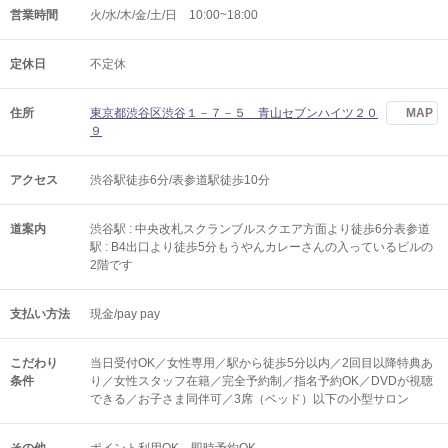
営業時間
火/水/木/金/土/日 10:00~18:00
定休日
不定休
住所
東京都渋谷区渋谷１－７－５ 青山セブンハイツ２０
MAP
９
アクセス
渋谷駅徒歩6分/表参道駅徒歩10分
道案内
渋谷駅 : 中央改札スクランブルスクエア方面より徒歩6分表参道
駅 : B4出口より徒歩5分もうやんカレーさんの入っているビルの
2階です
支払い方法
現金/pay pay
こだわり
当日受付OK／女性専用／駅から徒歩5分以内／2回目以降特典あ
条件
り／女性スタッフ在籍／完全予約制／指名予約OK／DVDが視聴
できる／お子さま同伴可／3席（ベッド）以下の小型サロン