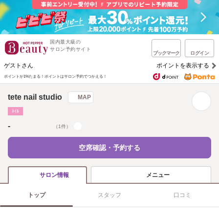
国内最大級の
サロン予約サイト
ブックマーク
ログイン
ゲストさん
ポイントを表示する
ポイントが1%たまる！
ポイントはサロン予約でつかえる！
tete nail studio
MAP
ﾈｲﾙ
-
（1件）
空席確認・予約する
メニュー
サロン情報
トップ
スタッフ
口コミ