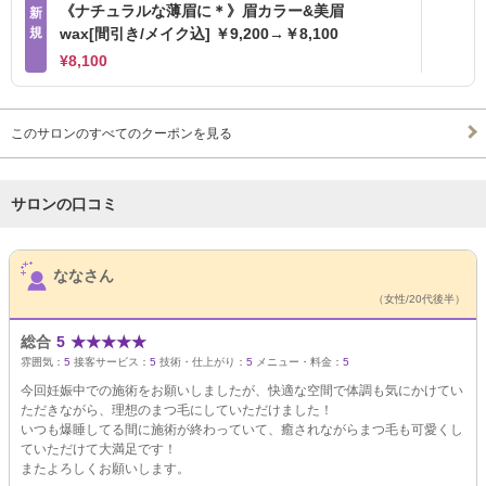
《ナチュラルな薄眉に＊》眉カラー&美眉
新
規
wax[間引き/メイク込] ￥9,200→￥8,100
¥8,100
このサロンのすべてのクーポンを見る
サロンの口コミ
サロンPick Up
ななさん
（女性/20代後半）
総合
5
★
★
★
★
★
雰囲気：
5
接客サービス：
5
技術・仕上がり：
5
メニュー・料金：
5
今回妊娠中での施術をお願いしましたが、快適な空間で体調も気にかけてい
ただきながら、理想のまつ毛にしていただけました！
いつも爆睡してる間に施術が終わっていて、癒されながらまつ毛も可愛くし
ていただけて大満足です！
またよろしくお願いします。