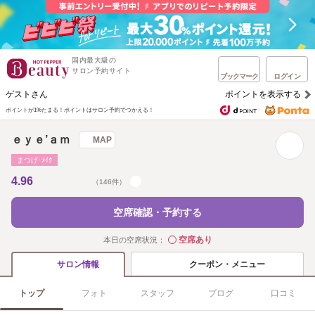
国内最大級の
サロン予約サイト
ブックマーク
ログイン
ゲストさん
ポイントを表示する
ポイントが1%たまる！
ポイントはサロン予約でつかえる！
ｅｙｅ’ａｍ
MAP
まつげ･ﾒｲｸ
4.96
（146件）
空席確認・予約する
空席あり
本日の空席状況：
◯
クーポン・メニュー
サロン情報
トップ
フォト
スタッフ
ブログ
口コミ