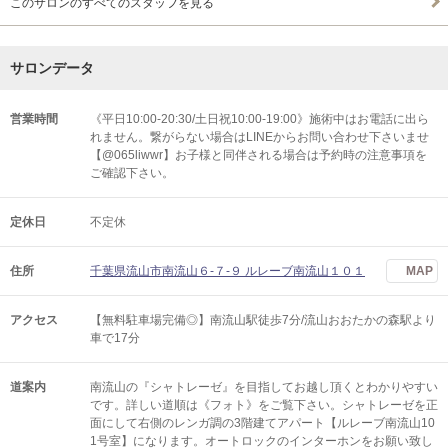
このサロンのすべてのスタッフを見る
サロンデータ
営業時間
《平日10:00-20:30/土日祝10:00-19:00》施術中はお電話に出ら
れません。繋がらない場合はLINEからお問い合わせ下さいませ
【@065liwwr】お子様と同伴される場合は予約時の注意事項を
ご確認下さい。
定休日
不定休
住所
千葉県流山市南流山６-７-９ ルレーブ南流山１０１
MAP
アクセス
【無料駐車場完備◎】南流山駅徒歩7分/流山おおたかの森駅より
車で17分
道案内
南流山の『シャトレーゼ』を目指してお越し頂くとわかりやすい
です。詳しい道順は《フォト》をご覧下さい。シャトレーゼを正
面にして右側のレンガ調の3階建てアパート【ルレーブ南流山10
1号室】になります。オートロックのインターホンをお願い致し