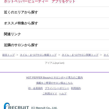
ホットペッパービューティー アプリをゲット
近くのエリアから探す
オススメ特集から探す
関連リンク
近隣のサロンから探す
総合トップ
ネイル・まつげサロン検索トップ
ネイル・まつげサロン関東トップ
ネイ
アイアム(eye’am)
HOT PEPPER Beautyとサロンボード導入のご案内
掲載をご希望のサロン様はこちら
ID・会員規約
プライバシーポリシー
利用規約
ご利用ガイド
ヘルプ