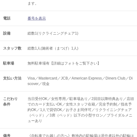
ます。
電話
番号を表示
設備
総数1(リクライニングチェア1)
スタッフ数
総数1人(施術者（まつげ）1人)
駐車場
無料駐車場有【詳細はフォトをご覧下さい】
支払い方法
Visa／Mastercard／JCB／American Express／Diners Club／Di
scover／現金
こだわり
当日受付OK／女性専用／駐車場あり／2回目以降特典あり／店頭
条件
でのカード支払いOK／女性スタッフ在籍／完全予約制／指名予
約OK／1人で貸切OK／お子さま同伴可／リクライニングチェア
（ベッド）／3席（ベッド）以下の小型サロン／ブライダルメニ
ューあり
備考
《自転車でお越しの方へ》敷地内の駐輪場は居住者以外の駐輪は