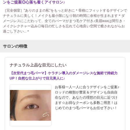
ンをご提案◎心落ち着くアイサロン♪
［完全個室］"ありのままの私"をもっと好きに＊骨格にフィットするデザインで
ナチュラルに美しく！メイクも最小限になり朝の時間に余裕が生まれます＊ダ
メージレスにこだわって、全てのパーマがまつ毛ケア付き♪美眉waxは間引き・
メイクレクチャー込み◎毎日の忙しさを忘れて心地良い空間で癒されながらお
過ごし下さい...＊
サロンの特徴
ナチュラル上品な目元にしたい
【次世代まつ毛パーマ】ケラチン導入のダメージレスな施術で持続力
UP！自然な仕上がりで目元美人に♪
お客様一人一人に合うデザインをご提案♪
ロッドの種類が豊富＆デザインも自由自
在なので、あなたの理想の目元に近づけ
ます☆お得なクーポンも多数ご用意！は
じめてのまつ毛パーマもお任せ下さい！