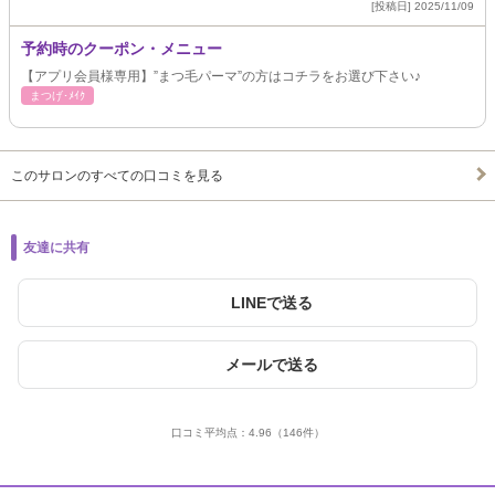
[投稿日] 2025/11/09
予約時のクーポン・メニュー
【アプリ会員様専用】”まつ毛パーマ”の方はコチラをお選び下さい♪
まつげ･ﾒｲｸ
このサロンのすべての口コミを見る
友達に共有
LINEで送る
メールで送る
口コミ平均点：
4.96
（146件）