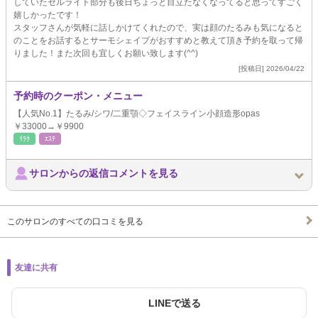
していたセルライト部分も後日ちょっと目立たなくなってると思ってすごく
嬉しかったです！
スタッフさんが気軽に話しかけてくれたので、実は顔のたるみも気になると
のことをお話するとサーモシェイプがおすすめと教えて頂き予約を取って帰
りました！また次回も宜しくお願い致します(^^)
[投稿日] 2026/04/22
予約時のクーポン・メニュー
【人気No.1】たるみ/シワ/二重顎◇フェイスライン小顔造形opas
￥33000→￥9900
ﾘﾗｸ
ｴｽﾃ
サロンからの返信コメントを見る
このサロンのすべての口コミを見る
友達に共有
LINEで送る