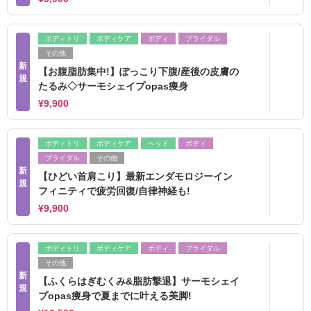
ボディトリ
ボディケア
ボディ
ブライダル
その他
新
【お腹脂肪集中!】ぽっこり下腹/産後の皮膚の
規
たるみ◇サーモシェイプopas痩身
¥9,900
ボディトリ
ボディケア
ヘッド
ボディ
ブライダル
その他
新
【ひどい首肩こり】最新エンダモロジーイン
規
フィニティで疲労回復/自律神経も!
¥9,900
ボディトリ
ボディケア
ボディ
ブライダル
その他
新
【ふくらはぎむくみ&脂肪撃退】サーモシェイ
規
プopas痩身で夏までに叶える美脚!