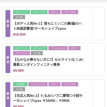
ボディトリ
ボディケア
ボディ
ブライダル
その他
新
【ボディ人気No.1】落ちにくい二の腕/脇のハ
規
ミ肉脂肪撃退!サーモシェイプopus
¥16,500
ボディトリ
ボディケア
フェイシャル
ボディ
ブライダル
その他
新
【なかなか痩せない方に!】セルライト/むくみ/
規
最新エンダインフィニティ痩身
¥9,900
小顔矯正
フェイシャル
ボディ
ブライダル
その他
新
【当店人気No.1】たるみ/シワ/二重顎◇小顔サ
規
ーモシェイプopas ￥33000→￥9900
¥9,900