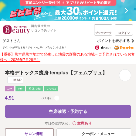
国内最大級の
サロン予約サイト
ブックマーク
ログイン
ゲストさん
ポイントを表示する
ポイントが1%たまる！
ポイントはサロン予約でつかえる！
【重要】熊本県熊本地方で発生した地震の影響のある地域へご予約されているお客
様へ（2026年7月28日）
本格デトックス痩身 femplus【フェムプリュ】
MAP
ｴｽﾃ
ﾘﾗｸ
整体･ｶｲﾛ
ﾘﾌﾚｯｼｭ
4.91
（71件）
空席確認・予約する
空席あり
本日の空席状況：
◯
クーポン・メニュー
サロン情報