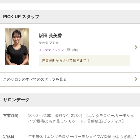
PICK UP スタッフ
坂田 芙美香
サカタ フミカ
エステティシャン
（歴10年）
体質診断からさせて頂きます！
このサロンのすべてのスタッフを見る
サロンデータ
営業時間
10:00～22:00（最終受付 21:00）【エンダモロジー/サーモシェ
イプ/脱毛/よもぎ蒸し/デリケート／骨盤矯正/ピラティス】
定休日
年中無休【エンダモロジー/サーモシェイプ/VIO脱毛/よもぎ蒸し/