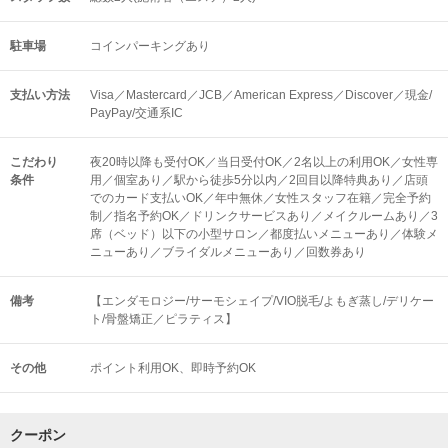
駐車場
コインパーキングあり
支払い方法
Visa／Mastercard／JCB／American Express／Discover／現金/
PayPay/交通系IC
こだわり
夜20時以降も受付OK／当日受付OK／2名以上の利用OK／女性専
条件
用／個室あり／駅から徒歩5分以内／2回目以降特典あり／店頭
でのカード支払いOK／年中無休／女性スタッフ在籍／完全予約
制／指名予約OK／ドリンクサービスあり／メイクルームあり／3
席（ベッド）以下の小型サロン／都度払いメニューあり／体験メ
ニューあり／ブライダルメニューあり／回数券あり
備考
【エンダモロジー/サーモシェイプ/VIO脱毛/よもぎ蒸し/デリケー
ト/骨盤矯正／ピラティス】
その他
ポイント利用OK
即時予約OK
クーポン