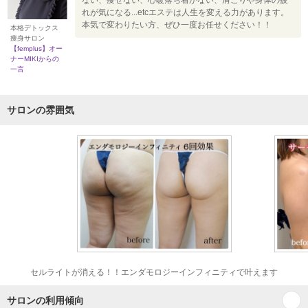
ない、痩せない、心暖落ち着かない、肩こりや身体の疲
れが気になる...etcエステは人生を変える力があります。
本気で変わりたい方、ぜひ一度お任せください！！
本格デトックス
痩身サロン
【femplus】オー
ナーMIKIからの
一言
サロンの雰囲気
セルライトが消える！！エンダモロジーインフィニティで叶えます
サロンの利用傾向