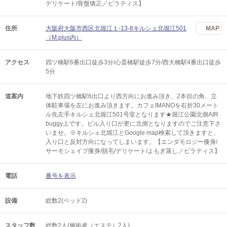
デリケート/骨盤矯正／ピラティス】
住所
大阪府大阪市西区北堀江１-13-8キルシェ北堀江501
MAP
（M.plus内）
アクセス
四ツ橋駅6番出口徒歩3分/心斎橋駅徒歩7分/西大橋駅4番出口徒歩
5分
道案内
地下鉄四ツ橋駅6出口より西方向にお進み頂き、2本目の角、立
体駐車場を左にお進み頂きます。カフェIMANOを右折30メート
ル先左手キルシェ北堀江501号室となります★堀江公園北側AIR
buggy上です。ビル入り口が更に北側となりますのでご注意下さ
いませ。※キルシェ北堀江とGoogle map検索して頂きますと、
入り口と反対方向になってしまいます。【エンダモロジー痩身/
サーモシェイプ痩身/脱毛/デリケート/よもぎ蒸し／ピラティス】
電話
番号を表示
設備
総数2(ベッド2)
スタッフ数
総数2人(施術者（エステ）2人)