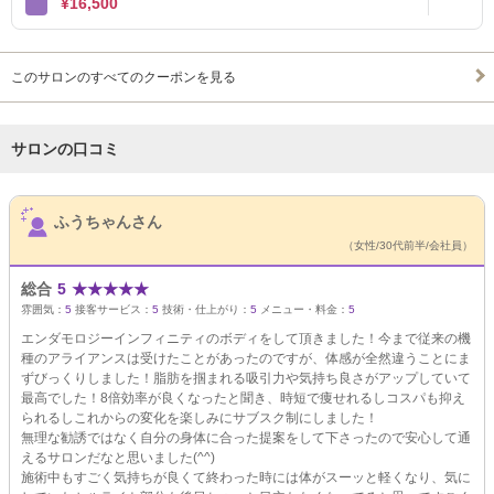
¥16,500
このサロンのすべてのクーポンを見る
サロンの口コミ
サロンPick Up
ふうちゃんさん
（女性/30代前半/会社員）
総合
5
★
★
★
★
★
雰囲気：
5
接客サービス：
5
技術・仕上がり：
5
メニュー・料金：
5
エンダモロジーインフィニティのボディをして頂きました！今まで従来の機
種のアライアンスは受けたことがあったのですが、体感が全然違うことにま
ずびっくりしました！脂肪を掴まれる吸引力や気持ち良さがアップしていて
最高でした！8倍効率が良くなったと聞き、時短で痩せれるしコスパも抑え
られるしこれからの変化を楽しみにサブスク制にしました！
無理な勧誘ではなく自分の身体に合った提案をして下さったので安心して通
えるサロンだなと思いました(^^)
施術中もすごく気持ちが良くて終わった時には体がスーッと軽くなり、気に