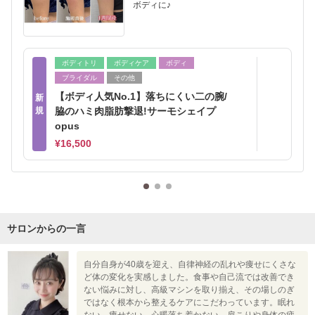
ボディに♪
ボディトリ
ボディケア
ボディ
ブライダル
その他
【ボディ人気No.1】落ちにくい二の腕/
新
規
脇のハミ肉脂肪撃退!サーモシェイプ
opus
¥16,500
サロンからの一言
自分自身が40歳を迎え、自律神経の乱れや痩せにくさな
ど体の変化を実感しました。食事や自己流では改善でき
ない悩みに対し、高級マシンを取り揃え、その場しのぎ
ではなく根本から整えるケアにこだわっています。眠れ