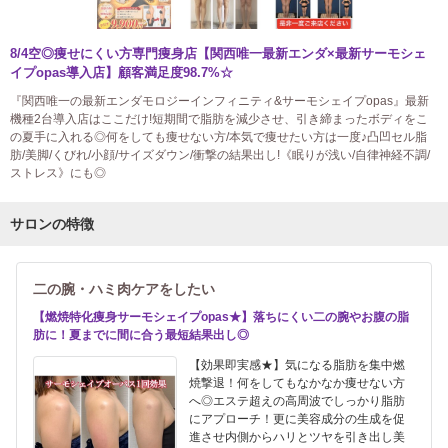
8/4空◎痩せにくい方専門痩身店【関西唯一最新エンダ×最新サーモシェ
イプopas導入店】顧客満足度98.7%☆
『関西唯一の最新エンダモロジーインフィニティ&サーモシェイプopas』最新
機種2台導入店はここだけ!短期間で脂肪を減少させ、引き締まったボディをこ
の夏手に入れる◎何をしても痩せない方/本気で痩せたい方は一度♪凸凹セル脂
肪/美脚/くびれ/小顔/サイズダウン/衝撃の結果出し!《眠りが浅い/自律神経不調/
ストレス》にも◎
サロンの特徴
二の腕・ハミ肉ケアをしたい
【燃焼特化痩身サーモシェイプopas★】落ちにくい二の腕やお腹の脂
肪に！夏までに間に合う最短結果出し◎
【効果即実感★】気になる脂肪を集中燃
焼撃退！何をしてもなかなか痩せない方
へ◎エステ超えの高周波でしっかり脂肪
にアプローチ！更に美容成分の生成を促
進させ内側からハリとツヤを引き出し美