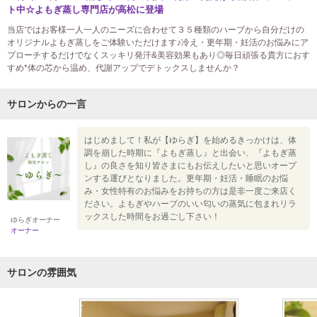
ト中☆よもぎ蒸し専門店が高松に登場
当店ではお客様一人一人のニーズに合わせて３５種類のハーブから自分だけの
オリジナルよもぎ蒸しをご体験いただけます♪冷え・更年期・妊活のお悩みにア
プローチするだけでなくスッキリ発汗&美容効果もあり◎毎日頑張る貴方におす
すめ*体の芯から温め、代謝アップでデトックスしませんか？
サロンからの一言
はじめまして！私が【ゆらぎ】を始めるきっかけは、体
調を崩した時期に『よもぎ蒸し』と出会い、『よもぎ蒸
し』の良さを知り皆さまにもお伝えしたいと思いオープ
ンする運びとなりました。更年期・妊活・睡眠のお悩
み・女性特有のお悩みをお持ちの方は是非一度ご来店く
ださい。よもぎやハーブのいい匂いの蒸気に包まれリラ
ックスした時間をお過ごし下さい！
ゆらぎオーナー
オーナー
サロンの雰囲気