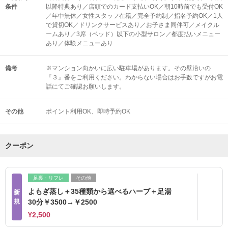
条件
以降特典あり／店頭でのカード支払いOK／朝10時前でも受付OK
／年中無休／女性スタッフ在籍／完全予約制／指名予約OK／1人
で貸切OK／ドリンクサービスあり／お子さま同伴可／メイクル
ームあり／3席（ベッド）以下の小型サロン／都度払いメニュー
あり／体験メニューあり
備考
※マンション向かいに広い駐車場があります。その壁沿いの
『３』番をご利用ください。わからない場合はお手数ですがお電
話にてご確認お願いします。
その他
ポイント利用OK
即時予約OK
クーポン
足裏・リフレ
その他
よもぎ蒸し＋35種類から選べるハーブ＋足湯
新
規
30分￥3500→￥2500
¥2,500