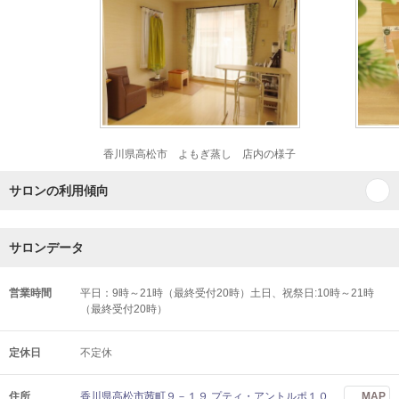
香川県高松市 よもぎ蒸し 店内の様子
サロンの利用傾向
サロンデータ
営業時間
平日：9時～21時（最終受付20時）土日、祝祭日:10時～21時
（最終受付20時）
定休日
不定休
住所
香川県高松市茜町９－１９ プティ・アントルポ１０
MAP