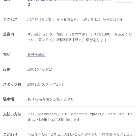
２
アクセス
バス停【新北町】から徒歩1分、【新北町口】から徒歩4分
道案内
マルヨシセンター茜町（はま寿司側）より北に300ｍお進みくだ
さい。直ぐ近くに韓国料理【双六】様があります
電話
番号を表示
設備
総数1(ベッド1)
スタッフ数
総数1人(スタッフ1人)
駐車場
あり※備考欄をご覧ください
支払い方法
Visa／Mastercard／JCB／American Express／Diners Club／Pa
yPay・LINE Payご利用頂けます
こだわり
当日受付OK／2名以上の利用OK／個室あり／駐車場あり／2回目