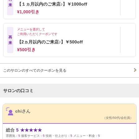
【１ヵ月以内のご来店♪】￥1000off
来
¥1,000引き
メニューを選択して
ご利用いただくクーポンです
再
【2ヵ月以内のご来店♪】￥500off
来
¥500引き
このサロンのすべてのクーポンを見る
サロンの口コミ
サロンPick Up
chiさん
（女性/50代/会社員）
総合
5
★
★
★
★
★
雰囲気：
5
接客サービス：
5
技術・仕上がり：
5
メニュー・料金：
5