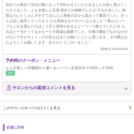
初めての来店で当日の際になって予約させていただきましたが快く受けてく
ださりました。よもぎ蒸しと足湯 初めての経験でしたが 汗をかきにくい体
質なのにたくさん汗がでてほんとに身体の芯から温まって最高でした。ずっ
とお話し相手してくださり 心も身体もホクホクになりました！選んだハー
ブもこれを選んだのはこう言う意味があるよと一つ一つ教えていただき な
るほどー当たってるかもーと不思議な経験でした。仕事の都合でなかなか行
けないですがタイミングが合えばまたお願いしたいと思います。その際はま
たよろしくお願いします。ありがとうございました！
[投稿日] 2026/03/16
予約時のクーポン・メニュー
よもぎ蒸し＋35種類から選べるハーブ＋足湯30分￥3500→￥2500
ﾘﾗｸ
サロンからの返信コメントを見る
このサロンのすべての口コミを見る
友達に共有