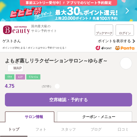
国内最大級の
サロン予約サイト
ブックマーク
ログイン
ゲストさん
ポイントを表示する
ポイントが1%たまる！
ポイントはサロン予約でつかえる！
よもぎ蒸しリラクゼーションサロン～ゆらぎ～
MAP
ﾘﾗｸ
ｴｽﾃ
ﾘﾌﾚｯｼｭ
4.75
（57件）
空席確認・予約する
クーポン・メニュー
サロン情報
トップ
フォト
スタッフ
ブログ
口コミ