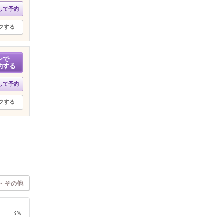
して予約
クする
ンで
約する
して予約
クする
・その他
9%