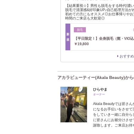
【結果重視☆】男性も脱毛をする時代!濃
脱毛で清潔感&好印象UP♪自己処理方法が
初めての方にもオススメ◎お仕事帰りやお
時間のご来店も大歓迎◎
脱毛
新
【平日限定！】全身脱毛（髭・VIO
規
￥19,800
おすすめ
アカラビューティー(Akala Beauty)か
ひらやま
オーナー
Akala Beautyで
になるお手伝いをさせて
をしていき一緒に自分ら
に皆さんにお裾分けさせて
謝致します。ご来店お待ちし