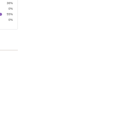
36%
0%
55%
0%