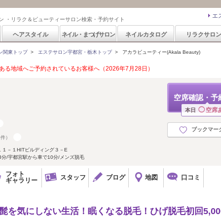
エ
ン ・リラク＆ビューティーサロン検索・予約サイト
ヘアスタイル
ネイル・まつげサロン
ネイルカタログ
リラクサロ
ン関東トップ
>
エステサロン宇都宮・栃木トップ
>
アカラビューティー(Akala Beauty)
る地域へご予約されているお客様へ（2026年7月28日）
空席確認・予
◯
空席
本日
ブックマー
3件）
１－１HITビルディング３－E
分/宇都宮駅から車で10分/メンズ脱毛
フォト
スタッフ
ブログ
地図
口コミ
ギャラリー
髭を気にしない生活！眠くなる脱毛！ひげ脱毛初回5,00