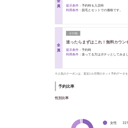
全
提示条件：
予約時＆入店時
員
利用条件：
脱毛とセットでの価格です。
その他
迷ったらまずはこれ！無料カウン
全
提示条件：
予約時
員
利用条件：
迷ってる方はポチッとしてみま
※人気のクーポンは、直近1カ月間のネット予約データ
予約比率
性別比率
女性
31