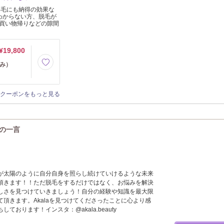
い毛にも納得の効果な
わからない方、脱毛が
買い物帰りなどの隙間
¥19,800
込み）
クーポンをもっと見る
らの一言
は皆さんが太陽のように自分自身を照らし続けていけるような未来
頂きます！！ただ脱毛をするだけではなく、お悩みを解決
しさを見つけていきましょう！自分の経験や知識を最大限
頂きます。Akalaを見つけてくださったことに心より感
ております！インスタ：@akala.beauty