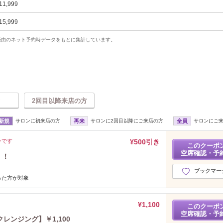
11,999
15,999
uty経由のネット予約時データをもとに集計しています。
2回目以降来店の方
新規
サロンに初来店の方
再来
サロンに2回目以降にご来店の方
全員
サロンにご
ンです
¥500引き
このクーポ
空席確認・予
！！
ブックマー
った方が対象
¥1,100
このクーポ
空席確認・予
レンジング】￥1,100