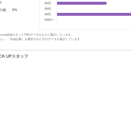
%
20代
30代
の他
3
%
40代
50代〜
Beauty経由のネット予約データをもとに集計しています。
ない」「自由記載」を選択された方のデータを集計しています。
ICK UPスタッフ