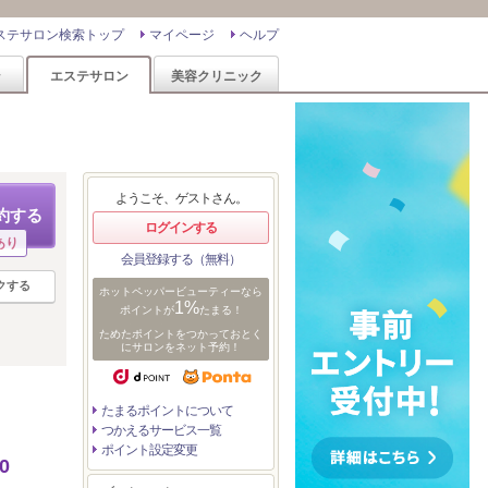
ステサロン検索トップ
マイページ
ヘルプ
ン
エステサロン
美容クリニック
ようこそ、ゲストさん。
約する
ログインする
あり
会員登録する（無料）
クする
ホットペッパービューティーなら
1%
ポイントが
たまる！
ためたポイントをつかっておとく
にサロンをネット予約！
たまるポイントについて
つかえるサービス一覧
ポイント設定変更
0