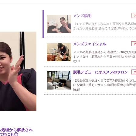
メンズ脱毛
《モテる男の身だしなみ☆》面倒な自己処理
されたい男性必見!脱毛で清潔感UP♪初めての
メンズフェイシャル
メンズの美肌は脱毛から!都度払いOKなひげ
ミソリ負け、肌荒れから卒業♪午後もひげが気
ない!
脱毛デビューにオススメのサロン
【完全個室☆夜遅くまで営業&都度払い】お
にも気軽に通えるサロン♪毎日の面倒な自己処
解放!
己処理から解放され
の方にも◎