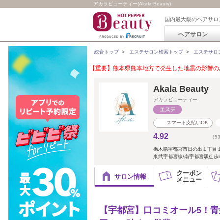
アカラビューティー(Akala Beauty)
国内最大級のヘアサロ
ヘアサロン
総合トップ
>
エステサロン検索トップ
>
エステサロ
【重要】熊本県熊本地方で発生した地震の影響のあ
Akala Beauty
アカラビューティー
スマート支払いOK
4.92
（5
栃木県宇都宮市日の出１丁目１
東武宇都宮線/南宇都宮駅徒歩3
クーポン
サロン情報
メニュー
【宇都宮】口コミオール5！青