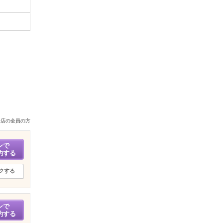
来店の全員の方
ンで
約する
クする
ンで
約する