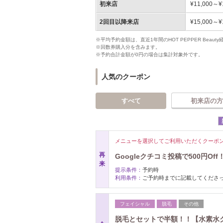
初来店
¥11,000～¥
2回目以降来店
¥15,000～¥
※平均予約金額は、直近1年間のHOT PEPPER Bea
※回数券購入分を含みます。
※予約合計金額が0円の場合は集計対象外です。
人気のクーポン
すべて
初来店の方
メニューを選択してご利用いただくクーポ
再
Googleクチコミ投稿で500円Off
来
提示条件：
予約時
利用条件：
ご予約時までに記載してくださ
フェイシャル
脱毛
その他
脱毛とセットで半額！！【水素水ク