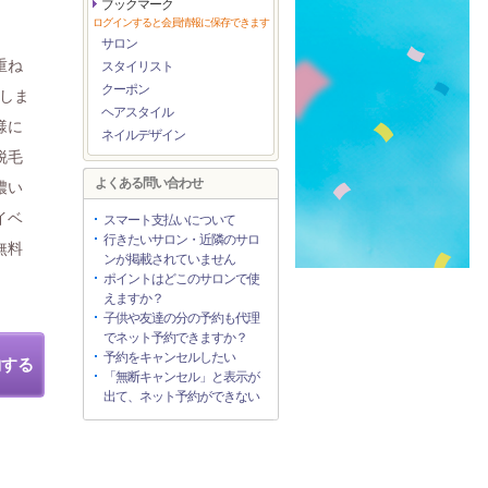
ブックマーク
ログインすると会員情報に保存できます
サロン
重ね
スタイリスト
クーポン
指しま
ヘアスタイル
様に
ネイルデザイン
脱毛
よくある問い合わせ
濃い
イベ
スマート支払いについて
行きたいサロン・近隣のサロ
無料
ンが掲載されていません
ポイントはどこのサロンで使
えますか？
子供や友達の分の予約も代理
でネット予約できますか？
予約をキャンセルしたい
約する
「無断キャンセル」と表示が
出て、ネット予約ができない