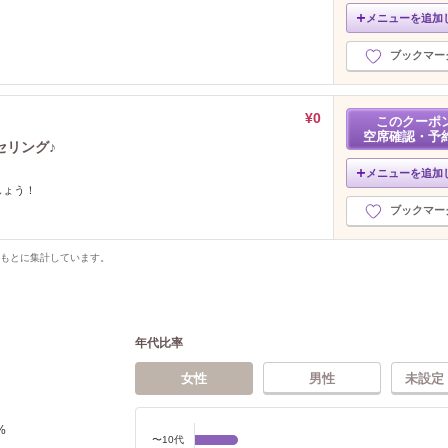
メニューを追加
ブックマー
¥0
このクーポ
空席確認・予
セリング♪
メニューを追加
しょう！
ブックマー
をもとに集計しています。
年代比率
女性
男性
未設定
%
〜10代