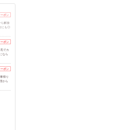
クーポン
から解放
方にも◎
クーポン
脱毛でカ
になら
クーポン
仕事帰り
理から