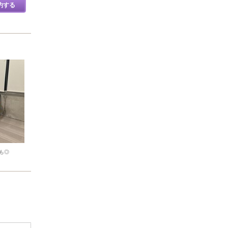
約する
も◎