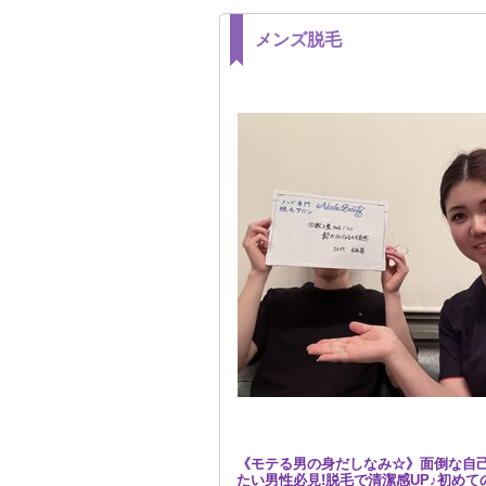
メンズ脱毛
《モテる男の身だしなみ☆》面倒な自
たい男性必見!脱毛で清潔感UP♪初めて