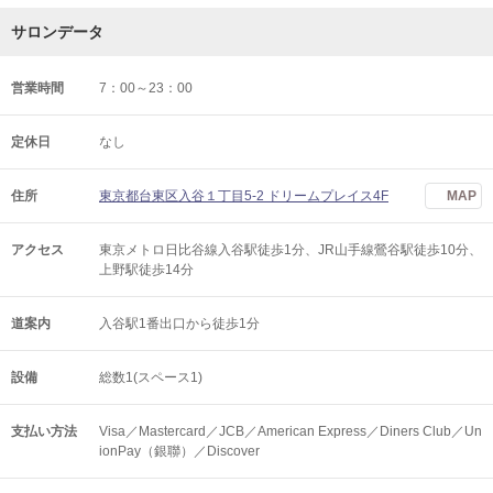
サロンデータ
営業時間
7：00～23：00
定休日
なし
住所
東京都台東区入谷１丁目5-2 ドリームプレイス4F
MAP
アクセス
東京メトロ日比谷線入谷駅徒歩1分、JR山手線鶯谷駅徒歩10分、
上野駅徒歩14分
道案内
入谷駅1番出口から徒歩1分
設備
総数1(スペース1)
支払い方法
Visa／Mastercard／JCB／American Express／Diners Club／Un
ionPay（銀聯）／Discover