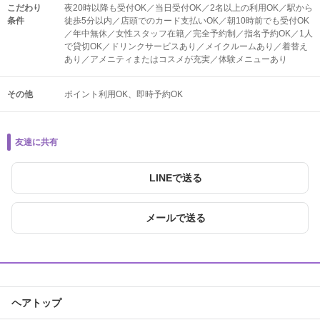
こだわり
夜20時以降も受付OK／当日受付OK／2名以上の利用OK／駅から
条件
徒歩5分以内／店頭でのカード支払いOK／朝10時前でも受付OK
／年中無休／女性スタッフ在籍／完全予約制／指名予約OK／1人
で貸切OK／ドリンクサービスあり／メイクルームあり／着替え
あり／アメニティまたはコスメが充実／体験メニューあり
その他
ポイント利用OK
即時予約OK
友達に共有
LINEで送る
メールで送る
ヘアトップ