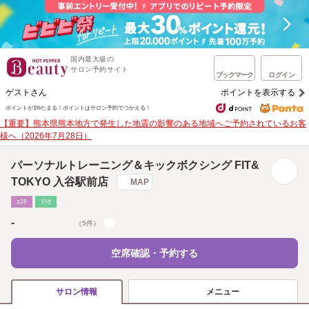
国内最大級の
サロン予約サイト
ブックマーク
ログイン
ゲストさん
ポイントを表示する
ポイントが1%たまる！
ポイントはサロン予約でつかえる！
【重要】熊本県熊本地方で発生した地震の影響のある地域へご予約されているお客
様へ（2026年7月28日）
パーソナルトレーニング＆キックボクシング FIT&
TOKYO 入谷駅前店
MAP
ｴｽﾃ
ﾘﾗｸ
-
（5件）
空席確認・予約する
メニュー
サロン情報