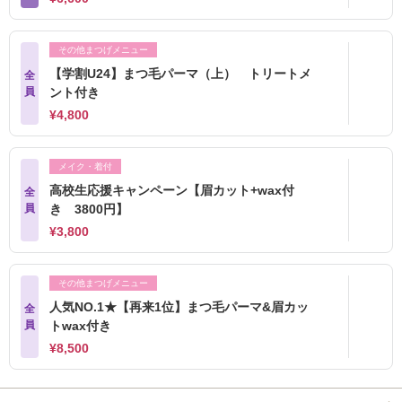
その他まつげメニュー
【学割U24】まつ毛パーマ（上） トリートメ
全
員
ント付き
¥4,800
メイク・着付
高校生応援キャンペーン【眉カット+wax付
全
員
き 3800円】
¥3,800
その他まつげメニュー
人気NO.1★【再来1位】まつ毛パーマ&眉カッ
全
員
トwax付き
¥8,500