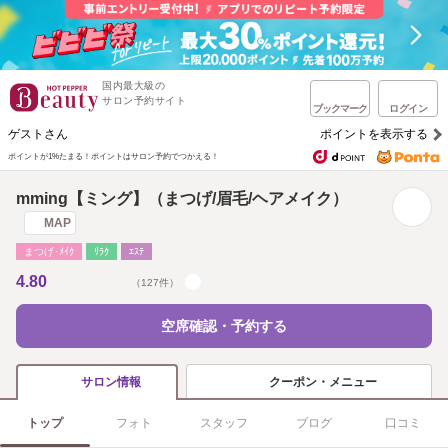
国内最大級の
サロン予約サイト
ブックマーク
ログイン
ゲストさん
ポイントを表示する
ポイントが1%たまる！
ポイントはサロン予約でつかえる！
mming【ミング】（まつげ/眉毛/ヘアメイク）
MAP
まつげ･ﾒｲｸ
ﾘﾗｸ
ｴｽﾃ
4.80
（127件）
空席確認・予約する
クーポン・メニュー
サロン情報
トップ
フォト
スタッフ
ブログ
口コミ