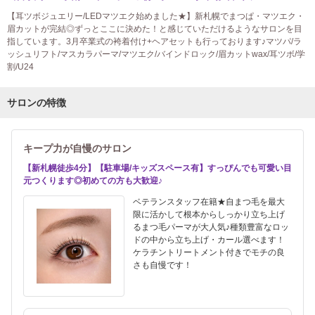
【耳ツボジュエリー/LEDマツエク始めました★】新札幌でまつぱ・マツエク・
眉カットが完結◎ずっとここに決めた！と感じていただけるようなサロンを目
指しています。3月卒業式の袴着付け+ヘアセットも行っております♪マツパ/ラ
ッシュリフト/マスカラパーマ/マツエク/バインドロック/眉カットwax/耳ツボ/学
割/U24
サロンの特徴
キープ力が自慢のサロン
【新札幌徒歩4分】【駐車場/キッズスペース有】すっぴんでも可愛い目
元つくります◎初めての方も大歓迎♪
ベテランスタッフ在籍★自まつ毛を最大
限に活かして根本からしっかり立ち上げ
るまつ毛パーマが大人気♪種類豊富なロッ
ドの中から立ち上げ・カール選べます！
ケラチントリートメント付きでモチの良
さも自慢です！