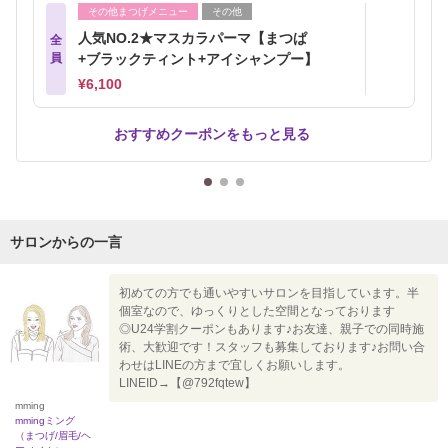
その他まつげメニュー
その他
人気NO.2★マスカラパーマ【まつぱ
全
員
+ブラックティント+アイシャンプー】
¥6,100
おすすめクーポンをもっと見る
サロンからの一言
初めての方でも通いやすいサロンを目指しています。半
個室なので、ゆっくりとした空間となっております
◎U24学割クーポンもあります♪お友達、親子での同時施
術、大歓迎です！スタッフも募集しております♪お問い合
わせはLINEの方まで宜しくお願いします。
LINEID→【@792fqtew】
mming
mmingミング
（まつげ/眉毛/ヘ