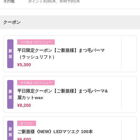
その他
ポイント利用OK
即時予約OK
クーポン
その他まつげメニュー
平日限定クーポン【ご新規様】まつ毛パーマ
新
規
（ラッシュリフト）
¥5,300
その他まつげメニュー
平日限定クーポン【ご新規様】まつ毛パーマ&
新
規
眉カットwax
¥8,200
まつエク
新
ご新規様《NEW》LEDマツエク 100本
規
¥6,600