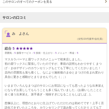
このサロンのすべてのクーポンを見る
サロンの口コミ
サロンPick Up
み よさん
（女性/20代後半/会社員）
総合
5
★
★
★
★
★
雰囲気：
5
接客サービス：
5
技術・仕上がり：
5
メニュー・料金：
5
マスカラパーマと眉ワックスのメニューで初来店しました。
初の眉ワックスに緊張していたのですが、事前の説明もわかりやすく まつ
げ・まゆデザインのカウンセリングもとても丁寧にしてくださいました！
店内の雰囲気も落ち着くし、なにより施術後のまゆとまつげの生まれ変わり
具合に驚きと感動がとまりませんでした（ ; ; ）
いままでいろんなまつぱのサロンにお世話になっても思ったような出来栄え
にならずお直ししてもらうことも多く悩んでいました…(お願いしたことと
全く違う出来栄え、派手過ぎ・地味すぎになることもしばしば…)。
想像以上に、理想のとおりに仕上げていただけたのは初めてです！上手く言
語化できずいたところを、カウンセリングで汲み取ってくださり とても丁