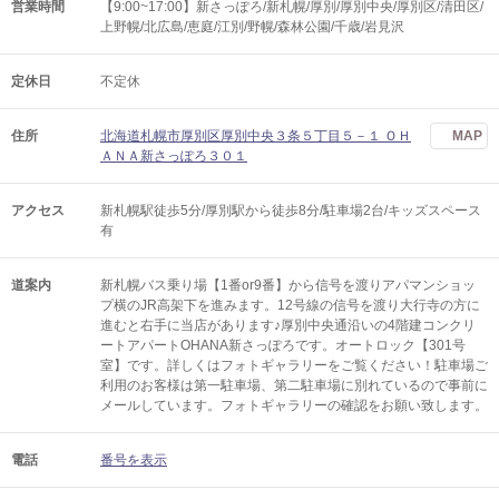
営業時間
【9:00~17:00】新さっぽろ/新札幌/厚別/厚別中央/厚別区/清田区/
上野幌/北広島/恵庭/江別/野幌/森林公園/千歳/岩見沢
定休日
不定休
住所
北海道札幌市厚別区厚別中央３条５丁目５－１ ＯＨ
MAP
ＡＮＡ新さっぽろ３０１
アクセス
新札幌駅徒歩5分/厚別駅から徒歩8分/駐車場2台/キッズスペース
有
道案内
新札幌バス乗り場【1番or9番】から信号を渡りアパマンショッ
プ横のJR高架下を進みます。12号線の信号を渡り大行寺の方に
進むと右手に当店があります♪厚別中央通沿いの4階建コンクリ
ートアパートOHANA新さっぽろです。オートロック【301号
室】です。詳しくはフォトギャラリーをご覧ください！駐車場ご
利用のお客様は第一駐車場、第二駐車場に別れているので事前に
メールしています。フォトギャラリーの確認をお願い致します。
電話
番号を表示