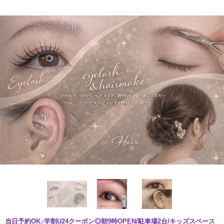
当日予約OK♪学割U24クーポン◎朝9時OPEN/駐車場2台/キッズスペース