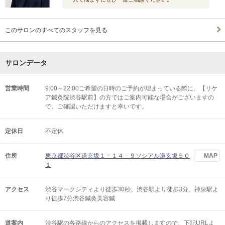
このサロンのすべてのスタッフを見る
サロンデータ
営業時間
9:00～22:00ご希望の日時のご予約が埋まっている際に、【リケ
ア鍼灸院渋谷駅前】の方ではご案内可能な場合がございますの
で、ご確認いただけますと幸いです。
定休日
不定休
住所
東京都渋谷区道玄坂１－１４－９ソシアル道玄坂５０
MAP
１
アクセス
渋谷マークシティより徒歩30秒、渋谷駅より徒歩3分、神泉駅よ
り徒歩7分渋谷鍼灸美容鍼
道案内
渋谷駅の各路線からのアクセスを掲載しますので、下記URLよ