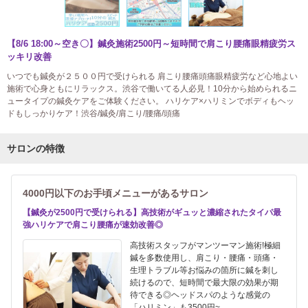
【8/6 18:00～空き〇】鍼灸施術2500円～短時間で肩こり腰痛眼精疲労ス
ッキリ改善
いつでも鍼灸が２５００円で受けられる 肩こり腰痛頭痛眼精疲労など心地よい
施術で心身ともにリラックス。渋谷で働いてる人必見！10分から始められるニ
ュータイプの鍼灸ケアをご体験ください。 ハリケア×ハリミンでボディもヘッ
ドもしっかりケア！渋谷/鍼灸/肩こり/腰痛/頭痛
サロンの特徴
4000円以下のお手頃メニューがあるサロン
【鍼灸が2500円で受けられる】高技術がギュッと濃縮されたタイパ最
強ハリケアで肩こり腰痛が速効改善◎
高技術スタッフがマンツーマン施術!極細
鍼を多数使用し、肩こり・腰痛・頭痛・
生理トラブル等お悩みの箇所に鍼を刺し
続けるので、短時間で最大限の効果が期
待できる◎ヘッドスパのような感覚の
「ハリミン」も3500円~