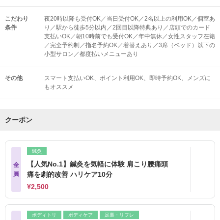
こだわり
夜20時以降も受付OK／当日受付OK／2名以上の利用OK／個室あ
条件
り／駅から徒歩5分以内／2回目以降特典あり／店頭でのカード
支払いOK／朝10時前でも受付OK／年中無休／女性スタッフ在籍
／完全予約制／指名予約OK／着替えあり／3席（ベッド）以下の
小型サロン／都度払いメニューあり
その他
スマート支払いOK
ポイント利用OK
即時予約OK
メンズに
もオススメ
クーポン
鍼灸
【人気No.1】鍼灸を気軽に体験 肩こり腰痛頭
全
員
痛を劇的改善 ハリケア10分
¥2,500
ボディトリ
ボディケア
足裏・リフレ