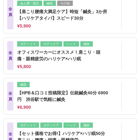
あん摩・指圧
鍼灸
その他
全
【肩こり腰痛大満足ケア】時短「鍼灸」3か所
員
【ハリケアタイパ】スピード30分
¥5,900
ボディトリ
ボディケア
ヘッド
鍼灸
オフィスワーカーにオススメ！肩こり・頭
全
員
痛・眼精疲労のハリケア×ハリ眠
¥5,800
鍼灸
【HPB＆口コミ投稿限定】伝統鍼灸40分 6900
全
員
円 渋谷駅で気軽に鍼灸
¥6,900
ボディトリ
ボディケア
ヘッド
鍼灸
【セット価格でお得!】ハリケア×ハリ眠50分
全
員