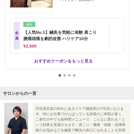
鍼灸
【人気No.1】鍼灸を気軽に体験 肩こり
全
員
腰痛頭痛を劇的改善 ハリケア10分
¥2,500
おすすめクーポンをもっと見る
サロンからの一言
渋谷道玄坂の外れにあるリケア鍼灸院の1号店になりま
す。特にお仕事でがんばっている皆様のご来院が多く、
ご多忙の中でも短時間メニューで、こんなに変わる！と
いう効果を実感させます。肩こり・腰痛・頭痛・自律神
経のお悩みなどを鍼灸で解決の糸口になれることを目指