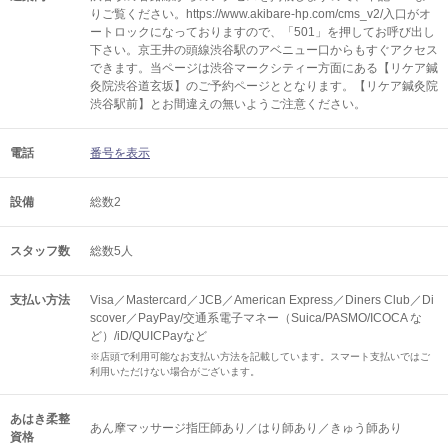
りご覧ください。https://www.akibare-hp.com/cms_v2/入口がオ
ートロックになっておりますので、「501」を押してお呼び出し
下さい。京王井の頭線渋谷駅のアベニュー口からもすぐアクセス
できます。当ページは渋谷マークシティー方面にある【リケア鍼
灸院渋谷道玄坂】のご予約ページととなります。【リケア鍼灸院
渋谷駅前】とお間違えの無いようご注意ください。
電話
番号を表示
設備
総数2
スタッフ数
総数5人
支払い方法
Visa／Mastercard／JCB／American Express／Diners Club／Di
scover／PayPay/交通系電子マネー（Suica/PASMO/ICOCA な
ど）/iD/QUICPayなど
※店頭で利用可能なお支払い方法を記載しています。スマート支払いではご
利用いただけない場合がございます。
あはき柔整
あん摩マッサージ指圧師あり／はり師あり／きゅう師あり
資格