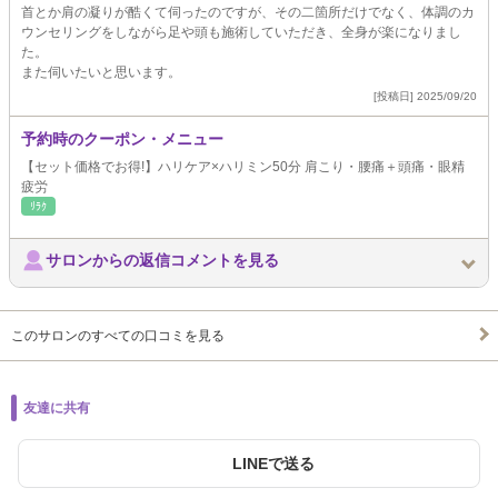
首とか肩の凝りが酷くて伺ったのですが、その二箇所だけでなく、体調のカ
ウンセリングをしながら足や頭も施術していただき、全身が楽になりまし
た。
また伺いたいと思います。
[投稿日] 2025/09/20
予約時のクーポン・メニュー
【セット価格でお得!】ハリケア×ハリミン50分 肩こり・腰痛＋頭痛・眼精
疲労
ﾘﾗｸ
サロンからの返信コメントを見る
このサロンのすべての口コミを見る
友達に共有
LINEで送る