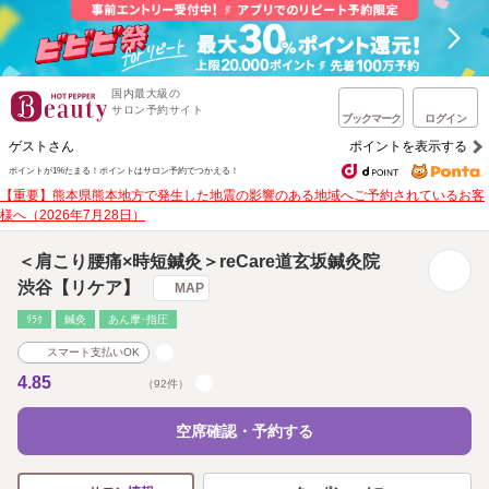
国内最大級の
サロン予約サイト
ブックマーク
ログイン
ゲストさん
ポイントを表示する
ポイントが1%たまる！
ポイントはサロン予約でつかえる！
【重要】熊本県熊本地方で発生した地震の影響のある地域へご予約されているお客
様へ（2026年7月28日）
＜肩こり腰痛×時短鍼灸＞reCare道玄坂鍼灸院
渋谷【リケア】
MAP
ﾘﾗｸ
鍼灸
あん摩･指圧
スマート支払いOK
4.85
（92件）
空席確認・予約する