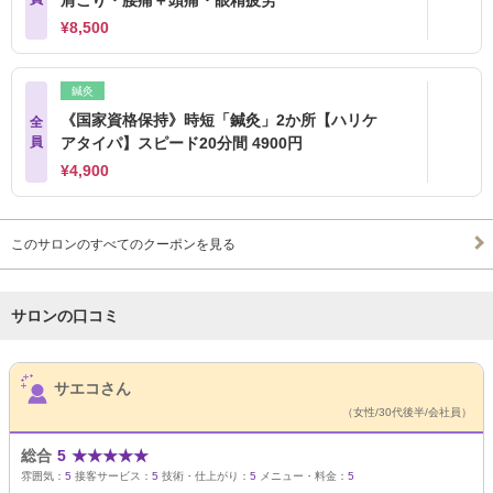
肩こり・腰痛＋頭痛・眼精疲労
¥8,500
鍼灸
《国家資格保持》時短「鍼灸」2か所【ハリケ
全
員
アタイパ】スピード20分間 4900円
¥4,900
このサロンのすべてのクーポンを見る
サロンの口コミ
サロンPick Up
サエコさん
（女性/30代後半/会社員）
総合
5
★
★
★
★
★
雰囲気：
5
接客サービス：
5
技術・仕上がり：
5
メニュー・料金：
5