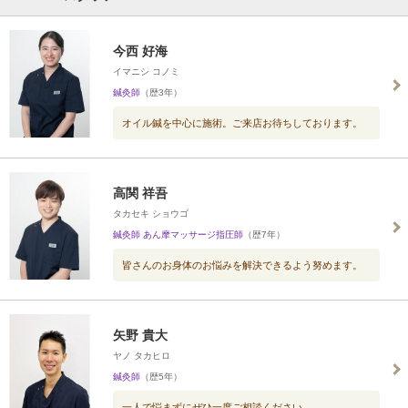
今西 好海
イマニシ コノミ
鍼灸師
（歴3年）
オイル鍼を中心に施術。ご来店お待ちしております。
高関 祥吾
タカセキ ショウゴ
鍼灸師 あん摩マッサージ指圧師
（歴7年）
皆さんのお身体のお悩みを解決できるよう努めます。
矢野 貴大
ヤノ タカヒロ
鍼灸師
（歴5年）
一人で悩まずにぜひ一度ご相談ください。