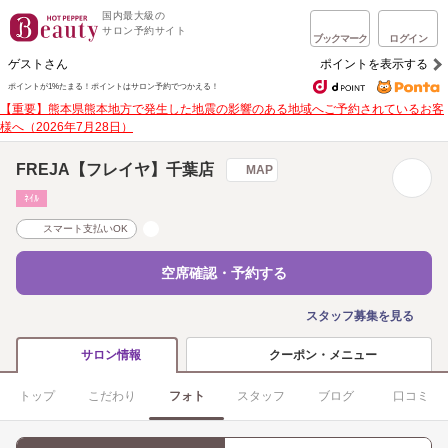
国内最大級の
サロン予約サイト
ブックマーク
ログイン
ゲストさん
ポイントを表示する
ポイントが1%たまる！
ポイントはサロン予約でつかえる！
【重要】熊本県熊本地方で発生した地震の影響のある地域へご予約されているお客
様へ（2026年7月28日）
FREJA【フレイヤ】千葉店
MAP
ﾈｲﾙ
スマート支払いOK
空席確認・予約する
スタッフ募集を見る
クーポン・メニュー
サロン情報
トップ
こだわり
フォト
スタッフ
ブログ
口コミ