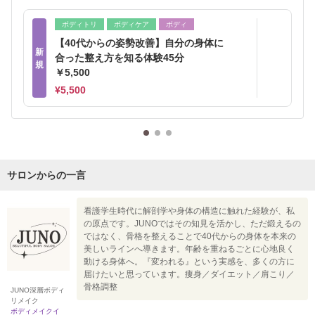
ボディトリ
ボディケア
ボディ
【40代からの姿勢改善】自分の身体に
新
合った整え方を知る体験45分
規
￥5,500
¥5,500
サロンからの一言
看護学生時代に解剖学や身体の構造に触れた経験が、私
の原点です。JUNOではその知見を活かし、ただ鍛えるの
ではなく、骨格を整えることで40代からの身体を本来の
美しいラインへ導きます。年齢を重ねるごとに心地良く
動ける身体へ。『変われる』という実感を、多くの方に
届けたいと思っています。痩身／ダイエット／肩こり／
骨格調整
JUNO深層ボディ
リメイク
ボディメイクイ