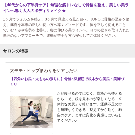
【40代からの下半身ケア】無理な筋トレなしで骨格を整え、美しい美ラ
インへ導く大人のボディリメイク★
1ヶ月でフォルムを整え、3ヶ月で見違える見た目へ。JUNOは骨格の歪みを整
え、筋肉を本来の正しい使い方へ導くメソッドです。体を正しく使えること
で、むくみや姿勢を改善し、縦に伸びる美ラインへ。ヨガの動きを取り入れた
無理のないアプローチで、運動が苦手な方も安心してご体験ください。
サロンの特徴
太モモ・ヒップまわりをケアしたい
【四角いお尻・太ももの張りに】骨格×深層筋で根本から美尻・美脚づ
くり
ただ痩せるのではなく、骨格から整える
からこそ、鏡を見るのが楽しくなる「立
体的な美尻」が叶います。運動不足の方
も無理なくできる「整えてから動く」独
自のケア。まずは変化を実感しにいらし
てください♪