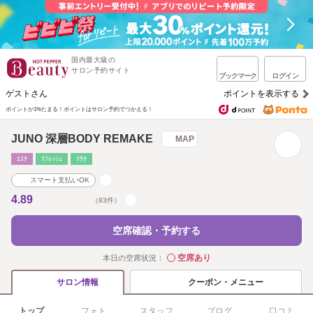
国内最大級の
サロン予約サイト
ブックマーク
ログイン
ゲストさん
ポイントを表示する
ポイントが1%たまる！
ポイントはサロン予約でつかえる！
JUNO 深層BODY REMAKE
MAP
ｴｽﾃ
ﾘﾌﾚｯｼｭ
ﾘﾗｸ
スマート支払いOK
4.89
（83件）
空席確認・予約する
空席あり
本日の空席状況：
◯
クーポン・メニュー
サロン情報
トップ
フォト
スタッフ
ブログ
口コミ