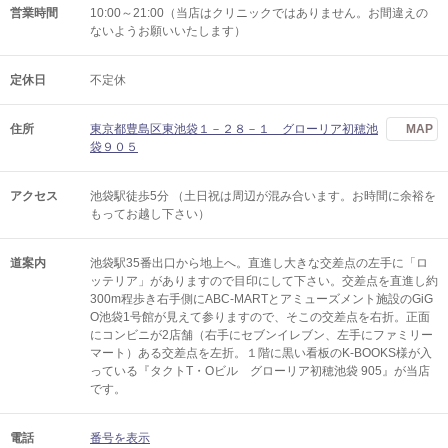
営業時間
10:00～21:00（当店はクリニックではありません。お間違えの
ないようお願いいたします）
定休日
不定休
住所
東京都豊島区東池袋１－２８－１ グローリア初穂池
MAP
袋９０５
アクセス
池袋駅徒歩5分 （土日祝は周辺が混み合います。お時間に余裕を
もってお越し下さい）
道案内
池袋駅35番出口から地上へ。直進し大きな交差点の左手に「ロ
ッテリア」がありますので目印にして下さい。交差点を直進し約
300m程歩き右手側にABC-MARTとアミューズメント施設のGiG
O池袋1号館が見えて参りますので、そこの交差点を右折。正面
にコンビニが2店舗（右手にセブンイレブン、左手にファミリー
マート）ある交差点を左折。１階に黒い看板のK-BOOKS様が入
っている『タクトT・Oビル グローリア初穂池袋 905』が当店
です。
電話
番号を表示