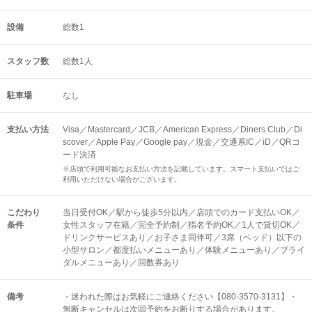
設備
総数1
スタッフ数
総数1人
駐車場
なし
支払い方法
Visa／Mastercard／JCB／American Express／Diners Club／Di
scover／Apple Pay／Google pay／現金／交通系IC／iD／QRコ
ード決済
※店頭で利用可能なお支払い方法を記載しています。スマート支払いではご
利用いただけない場合がございます。
こだわり
当日受付OK／駅から徒歩5分以内／店頭でのカード支払いOK／
条件
女性スタッフ在籍／完全予約制／指名予約OK／1人で貸切OK／
ドリンクサービスあり／お子さま同伴可／3席（ベッド）以下の
小型サロン／都度払いメニューあり／体験メニューあり／ブライ
ダルメニューあり／回数券あり
備考
・迷われた際はお気軽にご連絡ください【080-3570-3131】・
無断キャンセルは次回予約をお断りする場合があります。