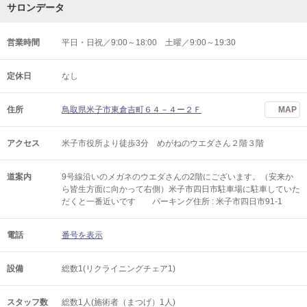
サロンデータ
営業時間
平日・日祝／9:00～18:00 土曜／9:00～19:30
定休日
なし
住所
鳥取県米子市東倉吉町６４－４ー２Ｆ
MAP
アクセス
米子市役所より徒歩3分 めがねのウエダさん２階３階
道案内
9号線沿いのメガネのウエダさんの2階にございます。（安来か
ら皆生方面に向かって右側）米子市四日市駐車場に駐車していた
だくと一番近いです パーキング住所 : 米子市四日市91-1
電話
番号を表示
設備
総数1(リクライニングチェア1)
スタッフ数
総数1人(施術者（まつげ）1人)