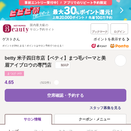
国内最大級の
サロン予約サイト
ブックマーク
ログイン
ゲストさん
ポイントを表示する
ポイントが1%たまる！
ポイントはサロン予約でつかえる！
betty 米子四日市店【ベティ】まつ毛パーマと美
眉アイブロウの専門店
MAP
まつげ･ﾒｲｸ
4.65
（522件）
空席確認・予約する
スタッフ募集を見る
クーポン・メニュー
サロン情報