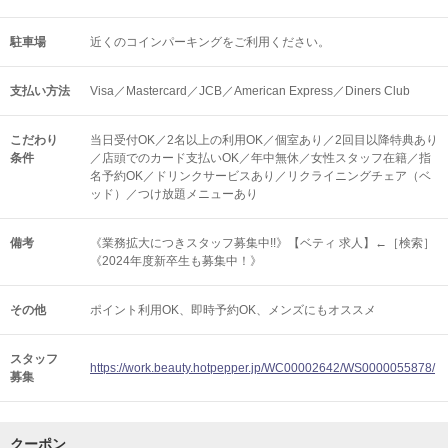
駐車場
近くのコインパーキングをご利用ください。
支払い方法
Visa／Mastercard／JCB／American Express／Diners Club
こだわり
当日受付OK／2名以上の利用OK／個室あり／2回目以降特典あり
条件
／店頭でのカード支払いOK／年中無休／女性スタッフ在籍／指
名予約OK／ドリンクサービスあり／リクライニングチェア（ベ
ッド）／つけ放題メニューあり
備考
《業務拡大につきスタッフ募集中!!》【ベティ 求人】←［検索］
《2024年度新卒生も募集中！》
その他
ポイント利用OK
即時予約OK
メンズにもオススメ
スタッフ
https://work.beauty.hotpepper.jp/WC00002642/WS0000055878/
募集
クーポン