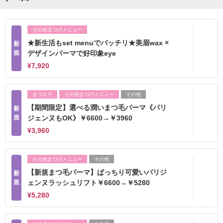
その他まつげメニュー
★新生活もset menuでバッチリ★美眉wax ×
新
規
デザインパーマで好印象eye
¥7,920
まつエク
その他まつげメニュー
その他
【期間限定】選べる潤いまつ毛パーマ《パリ
新
規
ジェンヌもOK》￥6600→￥3960
¥3,960
その他まつげメニュー
その他
【新規まつ毛パーマ】ぱっちり可愛いパリジ
新
規
ェンヌラッシュリフト￥6600→￥5280
¥5,280