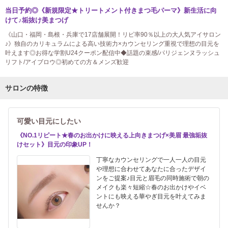
当日予約◎《新規限定★トリートメント付きまつ毛パーマ》新生活に向
けて♪垢抜け美まつげ
《山口・福岡・島根・兵庫で17店舗展開！リピ率90％以上の大人気アイサロン
♪》独自のカリキュラムによる高い技術力×カウンセリング重視で理想の目元を
叶えます◎お得な学割U24クーポン配信中◆話題の束感/パリジェンヌラッシュ
リフト/アイブロウ◎初めての方＆メンズ歓迎
サロンの特徴
可愛い目元にしたい
《NO.1リピート★春のお出かけに映える上向きまつげ×美眉 最強垢抜
けセット》目元の印象UP！
丁寧なカウンセリングで一人一人の目元
や理想に合わせてあなたに合ったデザイ
ンをご提案♪目元と眉毛の同時施術で朝の
メイクも楽々短縮☆春のお出かけやイベ
ントにも映える華やぎ目元を叶えてみま
せんか？