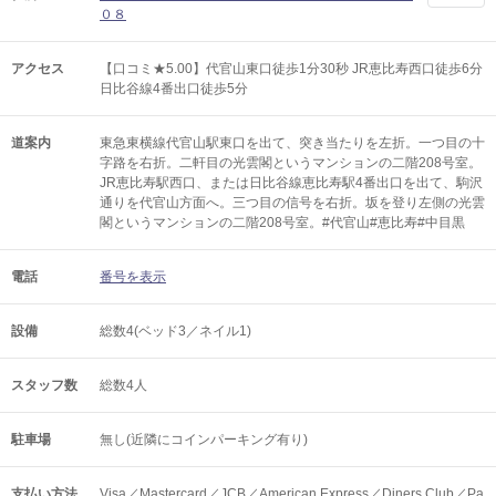
０８
アクセス
【口コミ★5.00】代官山東口徒歩1分30秒 JR恵比寿西口徒歩6分
日比谷線4番出口徒歩5分
道案内
東急東横線代官山駅東口を出て、突き当たりを左折。一つ目の十
字路を右折。二軒目の光雲閣というマンションの二階208号室。
JR恵比寿駅西口、または日比谷線恵比寿駅4番出口を出て、駒沢
通りを代官山方面へ。三つ目の信号を右折。坂を登り左側の光雲
閣というマンションの二階208号室。#代官山#恵比寿#中目黒
電話
番号を表示
設備
総数4(ベッド3／ネイル1)
スタッフ数
総数4人
駐車場
無し(近隣にコインパーキング有り)
支払い方法
Visa／Mastercard／JCB／American Express／Diners Club／Pa