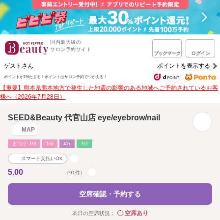
国内最大級の
サロン予約サイト
ブックマーク
ログイン
ゲストさん
ポイントを表示する
ポイントが1%たまる！
ポイントはサロン予約でつかえる！
【重要】熊本県熊本地方で発生した地震の影響のある地域へご予約されているお客
様へ（2026年7月28日）
SEED&Beauty 代官山店 eye/eyebrow/nail
MAP
まつげ･ﾒｲｸ
ﾈｲﾙ
ｴｽﾃ
ﾘﾗｸ
スマート支払いOK
5.00
（91件）
空席確認・予約する
空席あり
本日の空席状況：
◯