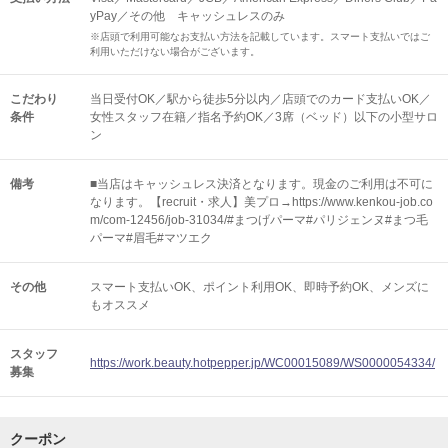
yPay／その他 キャッシュレスのみ
※店頭で利用可能なお支払い方法を記載しています。スマート支払いではご
利用いただけない場合がございます。
こだわり
当日受付OK／駅から徒歩5分以内／店頭でのカード支払いOK／
条件
女性スタッフ在籍／指名予約OK／3席（ベッド）以下の小型サロ
ン
備考
■当店はキャッシュレス決済となります。現金のご利用は不可に
なります。【recruit・求人】美プロ→https://www.kenkou-job.co
m/com-12456/job-31034/#まつげパーマ#パリジェンヌ#まつ毛
パーマ#眉毛#マツエク
その他
スマート支払いOK
ポイント利用OK
即時予約OK
メンズに
もオススメ
スタッフ
https://work.beauty.hotpepper.jp/WC00015089/WS0000054334/
募集
クーポン