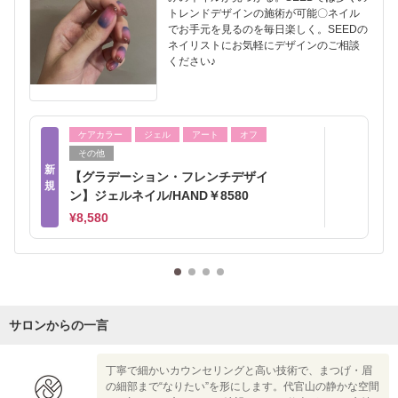
トレンドデザインの施術が可能〇ネイル
でお手元を見るのを毎日楽しく。SEEDの
ネイリストにお気軽にデザインのご相談
ください♪
ケアカラー
ジェル
アート
オフ
その他
新
【グラデーション・フレンチデザイ
規
ン】ジェルネイル/HAND￥8580
¥8,580
サロンからの一言
丁寧で細かいカウンセリングと高い技術で、まつげ・眉
の細部まで“なりたい”を形にします。代官山の静かな空間