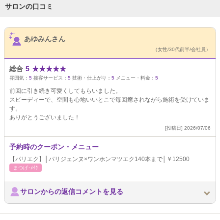
サロンの口コミ
サロンPick Up
あゆみんさん
（女性/30代前半/会社員）
総合
5
★
★
★
★
★
雰囲気：
5
接客サービス：
5
技術・仕上がり：
5
メニュー・料金：
5
前回に引き続き可愛くしてもらいました。
スピーディーで、空間も心地いいとこで毎回癒されながら施術を受けていま
す。
ありがとうございました！
[投稿日] 2026/07/06
予約時のクーポン・メニュー
【パリエク】│パリジェンヌ×ワンホンマツエク140本まで│￥12500
まつげ･ﾒｲｸ
サロンからの返信コメントを見る