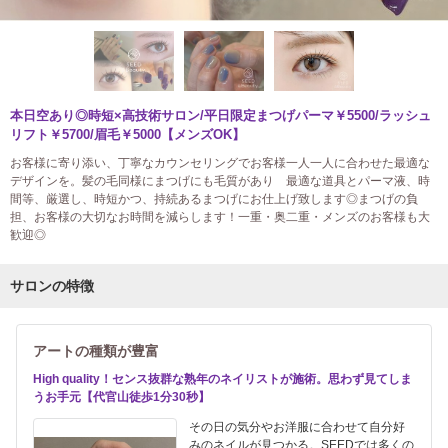
本日空あり◎時短×高技術サロン/平日限定まつげパーマ￥5500/ラッシュ
リフト￥5700/眉毛￥5000【メンズOK】
お客様に寄り添い、丁寧なカウンセリングでお客様一人一人に合わせた最適な
デザインを。髪の毛同様にまつげにも毛質があり 最適な道具とパーマ液、時
間等、厳選し、時短かつ、持続あるまつげにお仕上げ致します◎まつげの負
担、お客様の大切なお時間を減らします！一重・奥二重・メンズのお客様も大
歓迎◎
サロンの特徴
アートの種類が豊富
High quality！センス抜群な熟年のネイリストが施術。思わず見てしま
うお手元【代官山徒歩1分30秒】
その日の気分やお洋服に合わせて自分好
みのネイルが見つかる。SEEDでは多くの