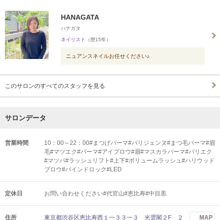
HANAGATA
ハナガタ
ネイリスト
（歴15年）
ニュアンスネイルお任せください♪
このサロンのすべてのスタッフを見る
サロンデータ
営業時間
10：00～22：00#まつげパーマ#パリジェンヌ#まつ毛パーマ#眉
毛#マツエク#パーマ#アイブロウ#眉#マスカラパーマ#パリエク
#マツパ#ラッシュリフト#上下#ボリュームラッシュ#ハリウッド
ブロウ#バインドロック#LED
定休日
お問い合わせください#代官山#恵比寿#中目黒
住所
東京都渋谷区恵比寿西１一３３一３ 光雲閣２F ２
MAP