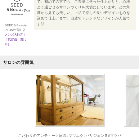
で、初めての方でも、ご希望にそった仕上がりと、心地
よく過ごせるサロンづくりを大切にしています。どの角
度から見ても美しい、上品で持ちの良いデザインを心を
込めて仕上げます。自然でトレンドなデザインが人気で
す◎
SEED＆Beauty
PLUS代官山店
メンズ大歓迎！
［代官山 恵比
寿］
サロンの雰囲気
こだわりのアンティーク家具#マツエク#パリジェンヌ#マツパ